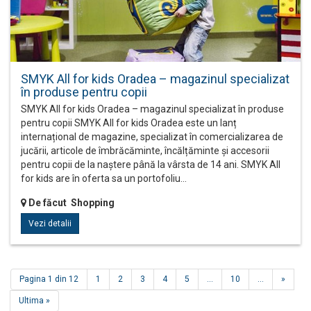
SMYK All for kids Oradea – magazinul specializat
în produse pentru copii
SMYK All for kids Oradea – magazinul specializat în produse
pentru copii SMYK All for kids Oradea este un lanț
internațional de magazine, specializat în comercializarea de
jucării, articole de îmbrăcăminte, încălțăminte și accesorii
pentru copii de la naștere până la vârsta de 14 ani. SMYK All
for kids are în oferta sa un portofoliu…
De făcut Shopping
Vezi detalii
Pagina 1 din 12
1
2
3
4
5
...
10
...
»
Ultima »