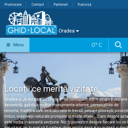
Promovare
Contact
Parteneri
Franciză
Oradea
0
°
C
Menu
Locații ce merită vizitate
Oradea și „la doi pași de Oradea”-se contopesc într-o singură regiune
deosebită, gazdă a multor monumente istorice, personalități de
renume, tradiții adânc înrădăcinate în trecut, peisaje pitorești, povești
mituri, rezervații naturale protejate și multe altele … Cam despre ast
este vorba în această secțiune. Noi îți povestim despre fiecare loc ce l
am văzut, iar tu poți să îl vizitezi chiar astăzi dacă e cu putință și dac