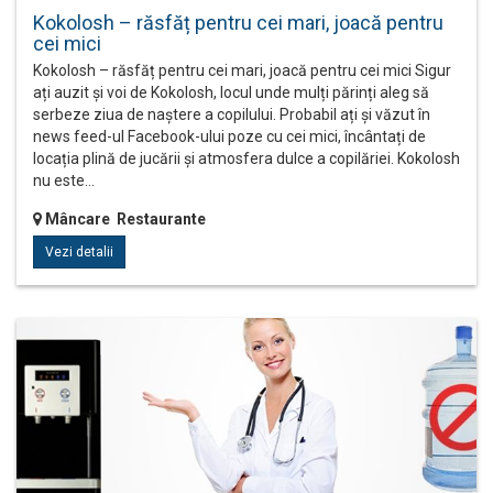
Kokolosh – răsfăț pentru cei mari, joacă pentru
cei mici
Kokolosh – răsfăț pentru cei mari, joacă pentru cei mici Sigur
ați auzit și voi de Kokolosh, locul unde mulți părinți aleg să
serbeze ziua de naștere a copilului. Probabil ați și văzut în
news feed-ul Facebook-ului poze cu cei mici, încântați de
locația plină de jucării și atmosfera dulce a copilăriei. Kokolosh
nu este…
Mâncare Restaurante
Vezi detalii