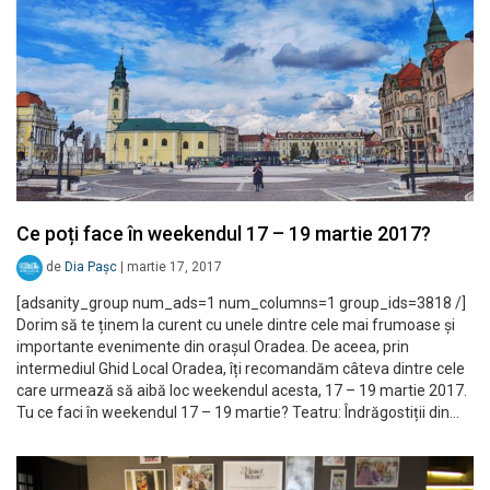
Ce poți face în weekendul 17 – 19 martie 2017?
de
Dia Pașc
|
martie 17, 2017
[adsanity_group num_ads=1 num_columns=1 group_ids=3818 /]
Dorim să te ținem la curent cu unele dintre cele mai frumoase și
importante evenimente din orașul Oradea. De aceea, prin
intermediul Ghid Local Oradea, îți recomandăm câteva dintre cele
care urmează să aibă loc weekendul acesta, 17 – 19 martie 2017.
Tu ce faci în weekendul 17 – 19 martie? Teatru: Îndrăgostiții din…