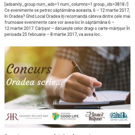
[adsanity_group num_ads=1 num_columns=1 group_ids=3818 /]
Ce evenimente se petrec săptămâna aceasta, 6 – 12 martie 2017,
în Oradea? Ghid Local Oradea îți recomandă câteva dintre cele mai
frumoase evenimente care vor avea loc în săptămâna 6 –
12 martie 2017. Cărțișor – dăruiește celor dragi o carte-mărțișor În
perioada 25 februarie – 8 martie 2017, va avea loc…