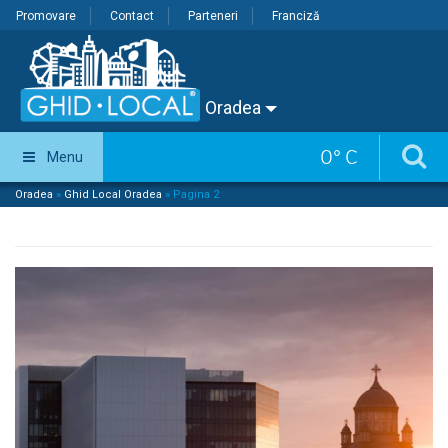
Promovare
Contact
Parteneri
Franciză
Oradea
0
°
C
Menu
Oradea
»
Ghid Local Oradea
»
Pagina 2