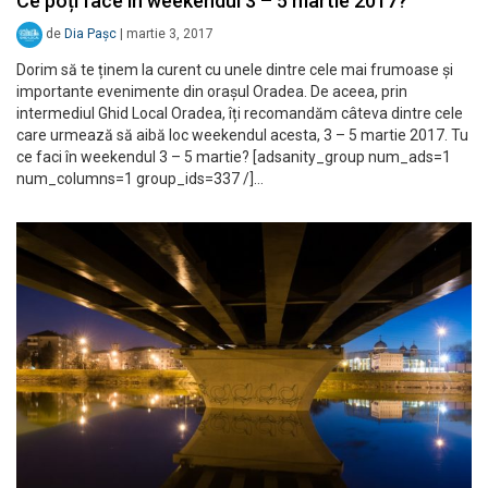
Ce poți face în weekendul 3 – 5 martie 2017?
de
Dia Pașc
|
martie 3, 2017
Dorim să te ținem la curent cu unele dintre cele mai frumoase și
importante evenimente din orașul Oradea. De aceea, prin
intermediul Ghid Local Oradea, îți recomandăm câteva dintre cele
care urmează să aibă loc weekendul acesta, 3 – 5 martie 2017. Tu
ce faci în weekendul 3 – 5 martie? [adsanity_group num_ads=1
num_columns=1 group_ids=337 /]…