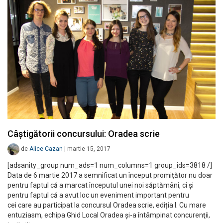
Câștigătorii concursului: Oradea scrie
de
Alice Cazan
|
martie 15, 2017
[adsanity_group num_ads=1 num_columns=1 group_ids=3818 /]
Data de 6 martie 2017 a semnificat un început promiţător nu doar
pentru faptul că a marcat începutul unei noi săptămâni, ci şi
pentru faptul că a avut loc un eveniment important pentru
cei care au participat la concursul Oradea scrie, ediția I. Cu mare
entuziasm, echipa Ghid Local Oradea și-a întâmpinat concurenţii,