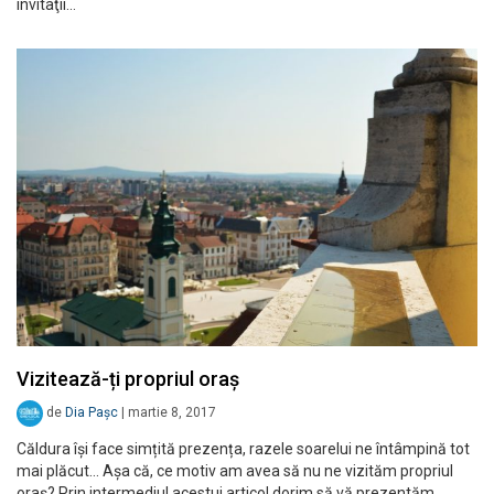
invitaţii…
Vizitează-ți propriul oraș
de
Dia Pașc
|
martie 8, 2017
Căldura își face simțită prezența, razele soarelui ne întâmpină tot
mai plăcut… Așa că, ce motiv am avea să nu ne vizităm propriul
oraș? Prin intermediul acestui articol dorim să vă prezentăm