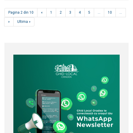
Pagina 2 din 10
«
1
2
3
4
5
...
10
...
»
Ultima »