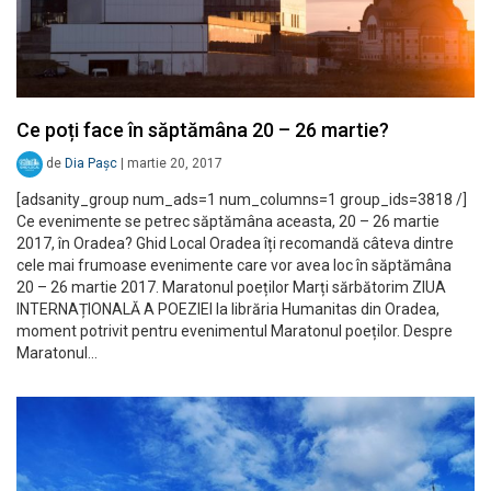
Ce poți face în săptămâna 20 – 26 martie?
de
Dia Pașc
|
martie 20, 2017
[adsanity_group num_ads=1 num_columns=1 group_ids=3818 /]
Ce evenimente se petrec săptămâna aceasta, 20 – 26 martie
2017, în Oradea? Ghid Local Oradea îți recomandă câteva dintre
cele mai frumoase evenimente care vor avea loc în săptămâna
20 – 26 martie 2017. Maratonul poeților Marți sărbătorim ZIUA
INTERNAȚIONALĂ A POEZIEI la librăria Humanitas din Oradea,
moment potrivit pentru evenimentul Maratonul poeților. Despre
Maratonul…