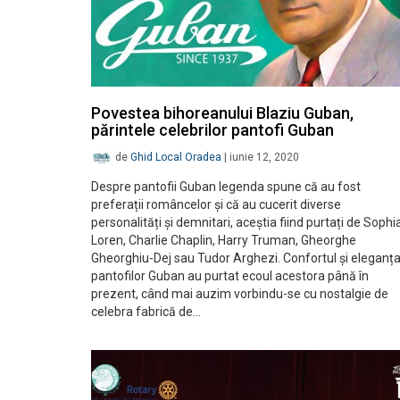
Povestea bihoreanului Blaziu Guban,
părintele celebrilor pantofi Guban
de
Ghid Local Oradea
|
iunie 12, 2020
Despre pantofii Guban legenda spune că au fost
preferații româncelor și că au cucerit diverse
personalități și demnitari, aceștia fiind purtați de Sophi
Loren, Charlie Chaplin, Harry Truman, Gheorghe
Gheorghiu-Dej sau Tudor Arghezi. Confortul și eleganț
pantofilor Guban au purtat ecoul acestora până în
prezent, când mai auzim vorbindu-se cu nostalgie de
celebra fabrică de…