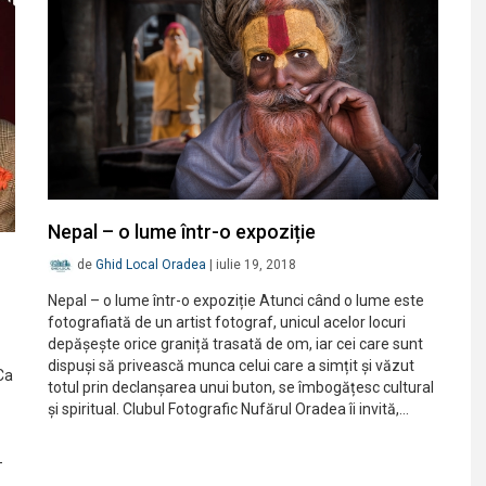
Nepal – o lume într-o expoziție
de
Ghid Local Oradea
|
iulie 19, 2018
Nepal – o lume într-o expoziție Atunci când o lume este
fotografiată de un artist fotograf, unicul acelor locuri
depășește orice graniță trasată de om, iar cei care sunt
dispuși să privească munca celui care a simțit și văzut
„Ca
totul prin declanșarea unui buton, se îmbogățesc cultural
și spiritual. Clubul Fotografic Nufărul Oradea îi invită,…
-