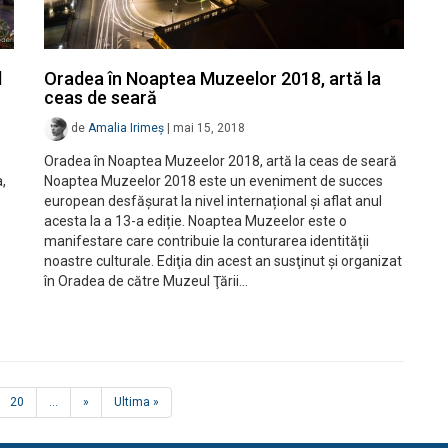
l
Oradea în Noaptea Muzeelor 2018, artă la
ceas de seară
de
Amalia Irimeș
|
mai 15, 2018
Oradea în Noaptea Muzeelor 2018, artă la ceas de seară
,
Noaptea Muzeelor 2018 este un eveniment de succes
european desfășurat la nivel internațional și aflat anul
acesta la a 13-a ediție. Noaptea Muzeelor este o
manifestare care contribuie la conturarea identității
noastre culturale. Ediţia din acest an susţinut şi organizat
în Oradea de către Muzeul Ţării…
20
...
»
Ultima »