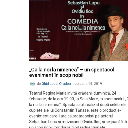
„Ca la noi la nimenea” – un spectacol
eveniment în scop nobil
de
Ghid Local Oradea
|
februarie 16, 2019
Teatrul Regina Maria invită orădenii duminică, 24
februarie, de la ora 19.00, la Sala Mare, la spectacolul 
la noi la nimenea”. Spectacolul, realizat după celebrele
cuplete ale lui Constantin Tănase, este o producţie-
eveniment care-i are ca protagonişti pe actorul
Sebastian Lupu şi muzicianul Ovidiu Iloc, şi se joacă într
un scop nobil, fondurile fiind redirecţionate…