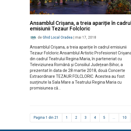
Ansamblul Crișana, a treia apariție în cadru
emisiunii Tezaur Folcloric
de
Ghid Local Oradea
|
mai 17, 2018
Ansamblul Crișana, a treia apariție în cadrul emisiunii
Tezaur Folcloric Ansamblul Artistic Profesionist Crișana
din cadrul Teatrului Regina Maria, în parteneriat cu
Televiziunea Română și Consiliul Județean Bihor, a
prezentat în data de 28 martie 2018, două Concerte
Extraordinare TEZAUR FOLCLORIC. Acestea au fost
susținute la Sala Mare a Teatrului Regina Maria cu
promisiunea că…
Pagina 1 din 21
1
2
3
4
5
...
10