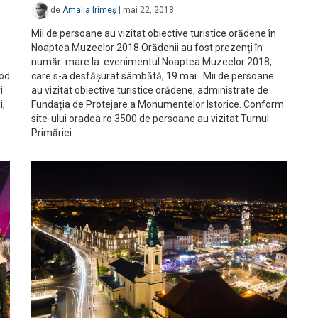
de
Amalia Irimeș
|
mai 22, 2018
Mii de persoane au vizitat obiective turistice orădene în
Noaptea Muzeelor 2018 Orădenii au fost prezenți în
număr mare la evenimentul Noaptea Muzeelor 2018,
mod
care s-a desfășurat sâmbătă, 19 mai. Mii de persoane
i
au vizitat obiective turistice orădene, administrate de
i,
Fundația de Protejare a Monumentelor Istorice. Conform
site-ului oradea.ro 3500 de persoane au vizitat Turnul
Primăriei…