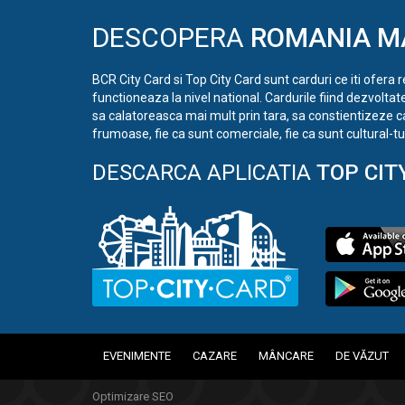
DESCOPERA
ROMANIA M
BCR City Card si Top City Card sunt carduri ce iti ofera 
functioneaza la nivel national. Cardurile fiind dezvoltat
sa calatoreasca mai mult prin tara, sa constientizeze c
frumoase, fie ca sunt comerciale, fie ca sunt cultural-tur
DESCARCA APLICATIA
TOP CIT
EVENIMENTE
CAZARE
MÂNCARE
DE VĂZUT
Optimizare SEO