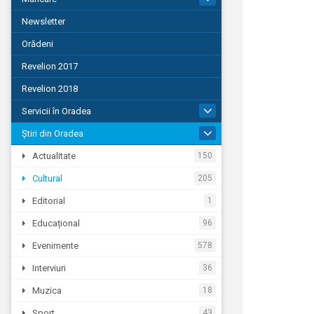
Newsletter
Orădeni
Revelion 2017
Revelion 2018
Servicii în Oradea
104
Știri din Oradea
1.127
Actualitate
150
Cultural
205
Editorial
1
Educațional
96
Evenimente
578
Interviuri
36
Muzica
18
Sport
43