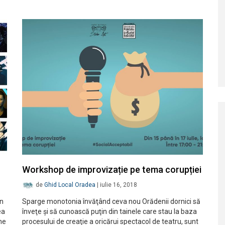
Workshop de improvizație pe tema corupției
de
Ghid Local Oradea
|
iulie 16, 2018
un
Sparge monotonia învăţând ceva nou Orădenii dornici să
ea
înveţe şi să cunoască puţin din tainele care stau la baza
ne
procesului de creaţie a oricărui spectacol de teatru, sunt