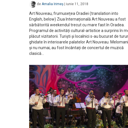
de
Amalia Irimeș
|
iunie 11, 2018
Art Nouveau, frumusețea Oradiei (translation into
English, below) Ziua Internațională Art Nouveau a fost
sărbătorită weekendul trecut cu mare fast în Oradea.
Programul de activități cultural-artistice a surprins în 
plăcut vizitatorii. Turiști și localnici s-au bucurat de turur
ghidate în interioarele palatelor Art Nouveau. Melomani
și nu numai, au fost încântați de concertul de muzică
clasică…