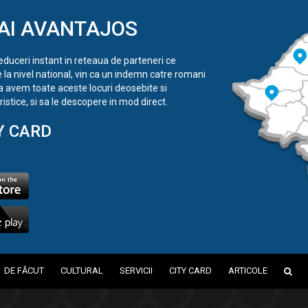
AI AVANTAJOS
reduceri instant in reteaua de parteneri ce
e la nivel national, vin ca un indemn catre romani
a avem toate aceste locuri deosebite si
istice, si sa le descopere in mod direct.
Y CARD
DE FĂCUT
CULTURAL
SERVICII
CITY CARD
ARTICOLE