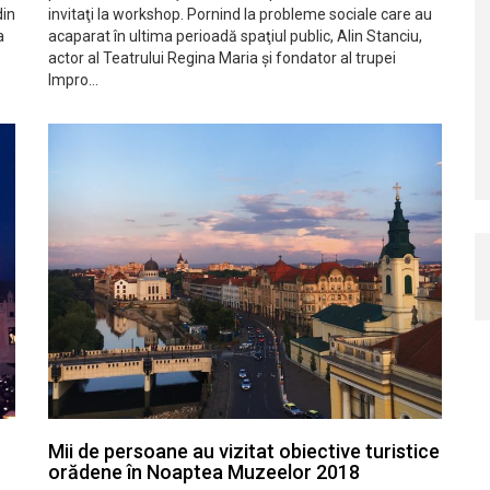
din
invitaţi la workshop. Pornind la probleme sociale care au
a
acaparat în ultima perioadă spaţiul public, Alin Stanciu,
actor al Teatrului Regina Maria şi fondator al trupei
Impro…
Mii de persoane au vizitat obiective turistice
orădene în Noaptea Muzeelor 2018