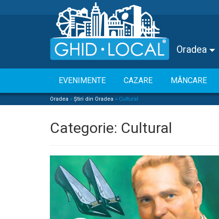
Oradea
EVENIMENTE
CAZARE
MÂNCARE
Oradea
»
Știri din Oradea
»
Cultural
Categorie:
Cultural