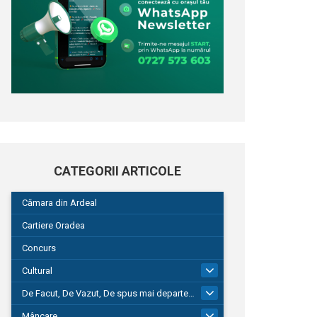
CATEGORII ARTICOLE
Cămara din Ardeal
Cartiere Oradea
Concurs
Cultural
101
De Facut, De Vazut, De spus mai departe…
580
Mâncare
22