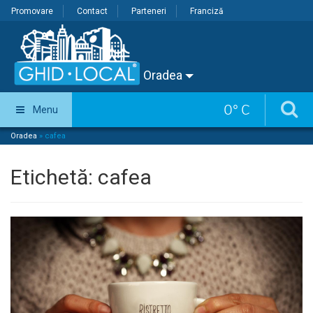
Promovare
Contact
Parteneri
Franciză
Oradea
0
°
C
Menu
Oradea
»
cafea
Etichetă:
cafea