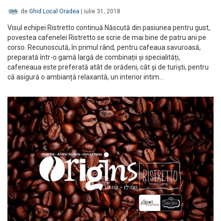
de
Ghid Local Oradea
|
iulie 31, 2018
Visul echipei Ristretto continuă Născută din pasiunea pentru gust,
povestea cafenelei Ristretto se scrie de mai bine de patru ani pe
corso. Recunoscută, în primul rând, pentru cafeaua savuroasă,
preparată într-o gamă largă de combinații și specialități,
cafeneaua este preferată atât de orădeni, cât și de turiști, pentru
că asigură o ambianță relaxantă, un interior intim…