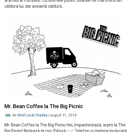
arămiul al frunzelor. Cu ultimele puteri, soarele ne mai oferă din
căldura lui, dar această căldură…
Mr. Bean Coffee la The Big Picnic
de
Ghid Local Oradea
|
august 31, 2018
Mr. Bean Coffee la The Big Picnic Hei, împachetează, ieșim la The
Big Picnic! Notează te rog: Pătură – ✅ Telefon cu baterie încărcată