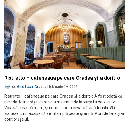
Ristretto – cafeneaua pe care Oradea şi-a dorit-o
de
Ghid Local Oradea
|
februarie 19, 2019
Ristretto – cafeneaua pe care Oradea şi-a dorit-o A fost odată că
niciodată un orășel care voia mai mult de la viața lui de zi cu zi.
Voia să crească mare, și își mai dorea ceva: să vină turiștii să îl
viziteze cum auzise că se întâmplă peste graniță. Atât de tare și-a
dorit orășelul…