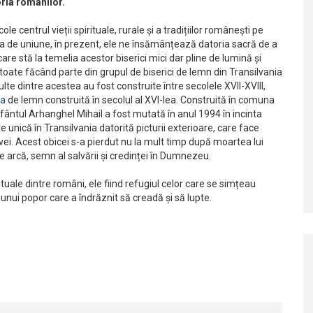
oria românilor.
 centrul vieții spirituale, rurale și a tradițiilor românești pe
ea de uniune, în prezent, ele ne însămânțează datoria sacră de a
re stă la temelia acestor biserici mici dar pline de lumină și
, toate făcând parte din grupul de biserici de lemn din Transilvania
lte dintre acestea au fost construite între secolele XVII-XVIII,
ca
de lemn construită în secolul al XVI-lea. Construită în comuna
fântul Arhanghel Mihail a fost mutată în anul 1994 în incinta
e unică în Transilvania datorită picturii exterioare, care face
ovei. Acest obicei s-a pierdut nu la mult timp după moartea lui
e arcă, semn al salvării și credinței în Dumnezeu.
ituale dintre români, ele fiind refugiul celor care se simțeau
ui unui popor care a îndrăznit să creadă și să lupte.