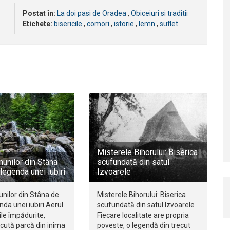
Postat în:
La doi pasi de Oradea
,
Obiceiuri si traditii
Etichete:
bisericile
,
comori
,
istorie
,
lemn
,
suflet
Misterele Bihorului: Biserica
nunilor din Stâna
scufundată din satul
legenda unei iubiri
Izvoarele
unilor din Stâna de
Misterele Bihorului: Biserica
nda unei iubiri Aerul
scufundată din satul Izvoarele
ile împădurite,
Fiecare localitate are propria
scută parcă din inima
poveste, o legendă din trecut