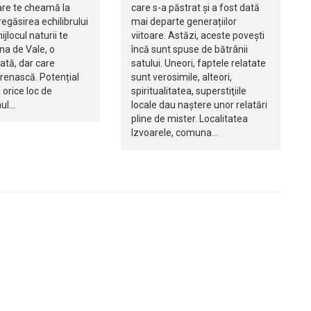
are te cheamă la
care s-a păstrat și a fost dată
regăsirea echilibrului
mai departe generațiilor
ijlocul naturii te
viitoare. Astăzi, aceste povești
na de Vale, o
încă sunt spuse de bătrânii
tată, dar care
satului. Uneori, faptele relatate
renască. Potențial
sunt verosimile, alteori,
a orice loc de
spiritualitatea, superstiţiile
nul…
locale dau naștere unor relatări
pline de mister. Localitatea
Izvoarele, comuna…