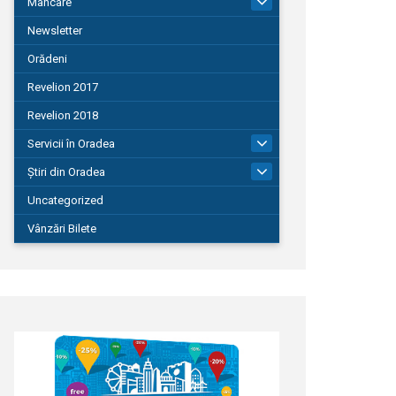
Mâncare
22
Newsletter
Orădeni
Revelion 2017
Revelion 2018
Servicii în Oradea
104
Știri din Oradea
1.127
Uncategorized
Vânzări Bilete