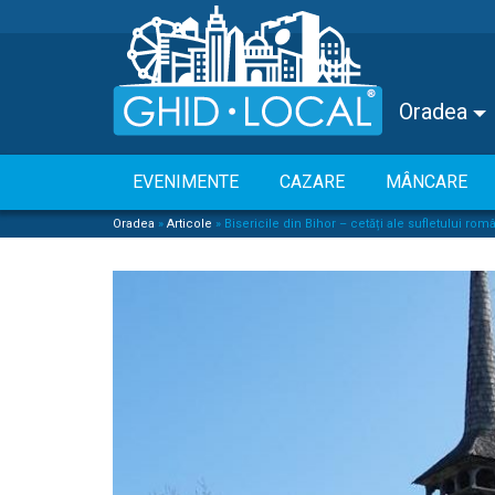
Oradea
EVENIMENTE
CAZARE
MÂNCARE
Oradea
»
Articole
»
Bisericile din Bihor – cetăți ale sufletului ro