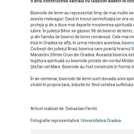
o artă constructivă sacrală cu rădăcini adânci în ist
Bisericile de lemn au reprezentat timp de mai multe secole
aceste meleaguri. Dacă în trecut semnificația lor era c
proteja și de a duce mai departe moștenirea spirituală ca
iubire. În județul Bihor se găsesc 96 de biserici de lemn
și din familia de biserici de lemn românești. Cele mai mu
însă în Oradea se află, în urma relocării acesteia,
biseri
Corbești din județul Arad, biserica care poartă hramul S
Mănăstirii Sfintei Cruci din Oradea. Această biserică est
legătura spirituală cu bisericile pictate din nordul Mold
Ștefan cel Mare. Bisericile au fost construite în formă d
În an centenar, bisericile de lemn sunt dovada unirii spir
străini în propria țară, zidurile lor fiind cetatea sufletul
Articol realizat de: Sebastian Ferchi
Fotografie reprezentativă:
Universitatea Oradea