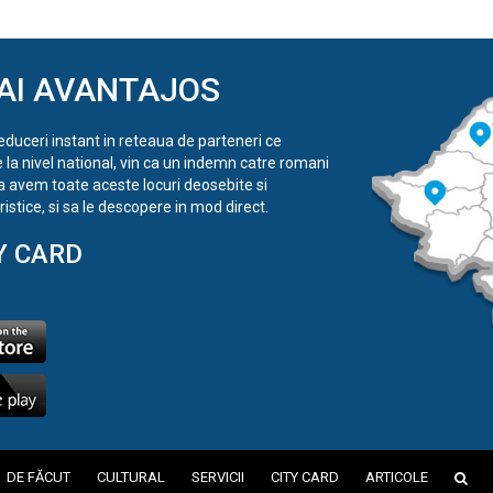
AI AVANTAJOS
reduceri instant in reteaua de parteneri ce
e la nivel national, vin ca un indemn catre romani
a avem toate aceste locuri deosebite si
istice, si sa le descopere in mod direct.
Y CARD
DE FĂCUT
CULTURAL
SERVICII
CITY CARD
ARTICOLE