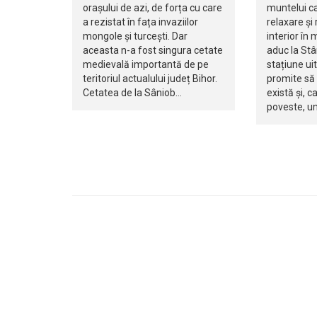
orașului de azi, de forța cu care
muntelui c
a rezistat în fața invaziilor
relaxare și 
mongole și turcești. Dar
interior în m
aceasta n-a fost singura cetate
aduc la Stâ
medievală importantă de pe
stațiune ui
teritoriul actualului județ Bihor.
promite să 
Cetatea de la Sâniob…
există și, c
poveste, u