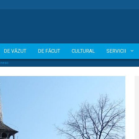
DE VĂZUT
DE FĂCUT
CULTURAL
SERVICII
mânesc