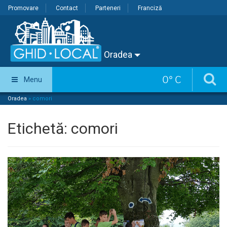
Promovare
Contact
Parteneri
Franciză
Oradea
0
°
C
Menu
Oradea
»
comori
Etichetă:
comori