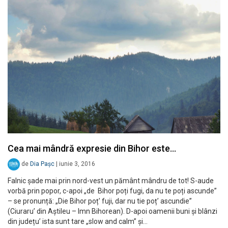
Cea mai mândră expresie din Bihor este…
de
Dia Pașc
|
iunie 3, 2016
Falnic șade mai prin nord-vest un pământ mândru de tot! S-aude
vorbă prin popor, c-apoi „de Bihor poți fugi, da nu te poți ascunde”
– se pronunță: „Die Bihor poț’ fuji, dar nu tie poț’ ascundie”
(Ciuraru’ din Aștileu – Imn Bihorean). D-apoi oamenii buni și blânzi
din județu’ ista sunt tare „slow and calm” și…