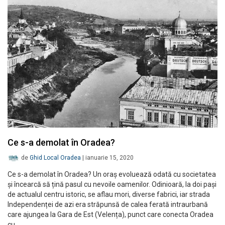
Ce s-a demolat în Oradea?
de
Ghid Local Oradea
|
ianuarie 15, 2020
Ce s-a demolat în Oradea? Un oraș evoluează odată cu societatea
și încearcă să țină pasul cu nevoile oamenilor. Odinioară, la doi pași
de actualul centru istoric, se aflau mori, diverse fabrici, iar strada
Independenței de azi era străpunsă de calea ferată intraurbană
care ajungea la Gara de Est (Velența), punct care conecta Oradea
cu…