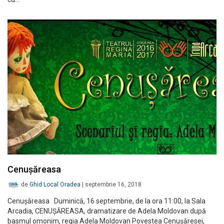
Cenușăreasa
de
Ghid Local Oradea
|
septembrie 16, 2018
Cenușăreasa Duminică, 16 septembrie, de la ora 11:00, la Sala
Arcadia, CENUȘĂREASA, dramatizare de Adela Moldovan după
basmul omonim, regia Adela Moldovan Povestea Cenușăresei,