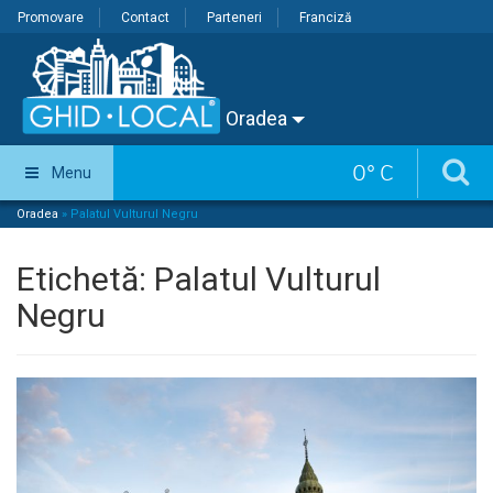
Promovare
Contact
Parteneri
Franciză
Oradea
0
°
C
Menu
Oradea
»
Palatul Vulturul Negru
Etichetă:
Palatul Vulturul
Negru