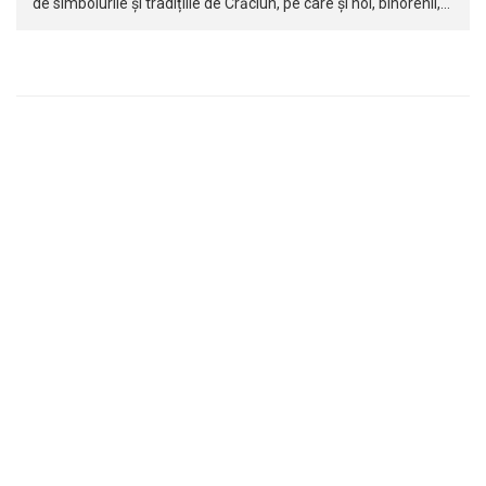
de simbolurile și tradițiile de Crăciun, pe care și noi, bihorenii,…