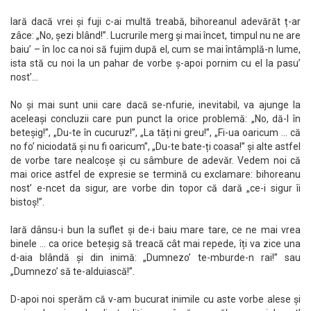
Iară dacă vrei și fuji c-ai multă treabă, bihoreanul adevărăt ț-ar
zâce: „No, șezi blând!”. Lucrurile merg și mai încet, timpul nu ne are
baiu’ – în loc ca noi să fujim după el, cum se mai întâmplă-n lume,
ista stă cu noi la un pahar de vorbe ș-apoi pornim cu el la pasu’
nost’…
No și mai sunt unii care dacă se-nfurie, inevitabil, va ajunge la
aceleași concluzii care pun punct la orice problemă: „No, dă-l în
beteșig!”, „Du-te în cucuruz!”, „La tăți ni greu!”, „Fi-ua oaricum … că
no fo’ niciodată și nu fi oaricum”, „Du-te bate-ți coasa!” și alte astfel
de vorbe tare nealcoșe și cu sâmbure de adevăr. Vedem noi că
mai orice astfel de expresie se termină cu exclamare: bihoreanu
nost’ e-ncet da sigur, are vorbe din topor că dară „ce-i sigur îi
bistoș!”.
Iară dânsu-i bun la suflet și de-i baiu mare tare, ce ne mai vrea
binele … ca orice beteșig să treacă cât mai repede, îți va zice una
d-aia blândă și din inimă: „Dumnezo’ te-mburde-n rai!” sau
„Dumnezo’ să te-alduiască!”.
D-apoi noi sperăm că v-am bucurat inimile cu aste vorbe alese și