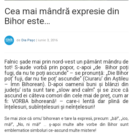
Cea mai mândră expresie din
Bihor este…
de
Dia Pașc
|
iunie 3, 2016
Falnic șade mai prin nord-vest un pământ mândru de
tot! S-aude vorbă prin popor, c-apoi „de Bihor poți
fugi, da nu te poți ascunde” – se pronunță: „Die Bihor
poț’ fuji, dar nu tie poț’ ascundie” (Ciuraru’ din Aștileu
– Imn Bihorean). D-apoi oamenii buni și blânzi din
județu’ ista sunt tare „slow and calm” și se zice că
ascund ei câteva comori din cele mai de preț, cum ar
fi: VORBA bihoreană! – care-i lentă dar plină de
înțelesuri, subînțelesuri și neînțelesuri!
Se mai zice că omu’ bihorean e tare la expresii, precum: „bă!”, „ico,
mă!”, „No, ni mă!” … ș-apoi multe alte vorbe din Bihor sunt
emblematice simboluri ce-ascund multe mistere!