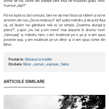
scrise de voi, vorbe din tradiție care încă ne-ncălzesc graiu’ nost’
frumos! „Ida!?”.
Pă noi ăștia cu ăst concurs, tare ne-ați mai făcut să râdem și să ne
amintim din nou „Da ce nealcoș îi” ăst’ județ mândru și de preț! Așa
că, să lăsăm noi gândurie rele cu un simplu „Doamne alungă-ți
planu’!”, ș-apoi „no, hai ș-om mere” mai departe în drumu’ nost’
„fainoșag” și mândru tare, c-am încălecat pe-o șa și vi-am spus
poveste-așa, ș-am încălecat pe-un dihor și vi-am spus vorbe din
Bihor.
Postat în:
Obiceiuri si traditii
Etichete:
Bihor
,
comori
,
expresii
,
falnic
ARTICOLE SIMILARE