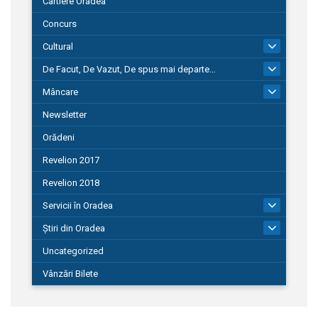
Cartiere Oradea
Concurs
Cultural
101
De Facut, De Vazut, De spus mai departe…
580
Mâncare
22
Newsletter
Orădeni
Revelion 2017
Revelion 2018
Servicii în Oradea
104
Știri din Oradea
1.127
Uncategorized
Vânzări Bilete