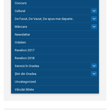
Concurs
Cultural
101
De Facut, De Vazut, De spus mai departe…
580
Mâncare
22
Newsletter
Orădeni
Revelion 2017
Revelion 2018
Servicii în Oradea
104
Știri din Oradea
1.127
Uncategorized
Vânzări Bilete