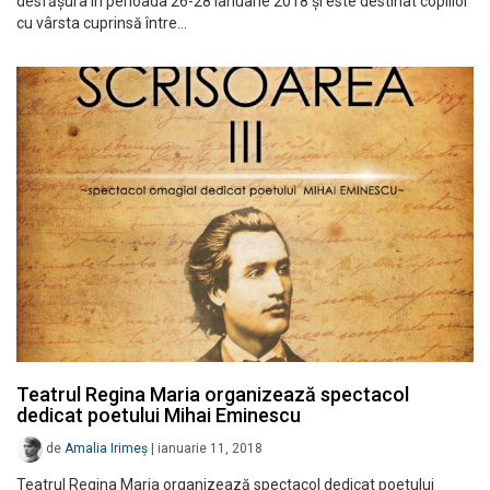
desfășura în perioada 26-28 ianuarie 2018 și este destinat copiilor
cu vârsta cuprinsă între…
Teatrul Regina Maria organizează spectacol
dedicat poetului Mihai Eminescu
de
Amalia Irimeș
|
ianuarie 11, 2018
Teatrul Regina Maria organizează spectacol dedicat poetului