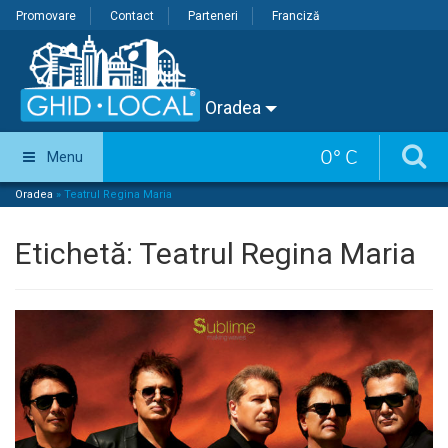
Promovare
Contact
Parteneri
Franciză
Oradea
0
°
C
Menu
Oradea
»
Teatrul Regina Maria
Etichetă:
Teatrul Regina Maria