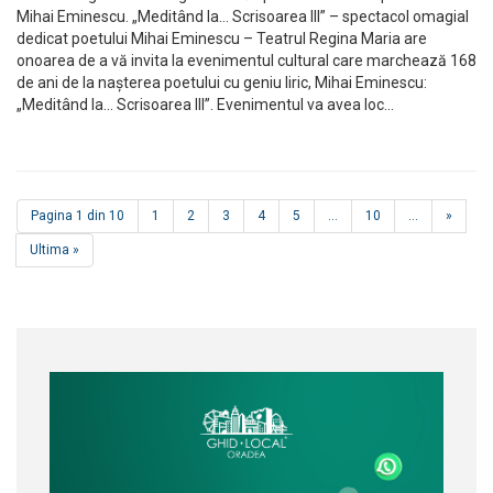
Mihai Eminescu. „Meditând la… Scrisoarea III” – spectacol omagial
dedicat poetului Mihai Eminescu – Teatrul Regina Maria are
onoarea de a vă invita la evenimentul cultural care marchează 168
de ani de la nașterea poetului cu geniu liric, Mihai Eminescu:
„Meditând la… Scrisoarea III”. Evenimentul va avea loc…
Pagina 1 din 10
1
2
3
4
5
...
10
...
»
Ultima »