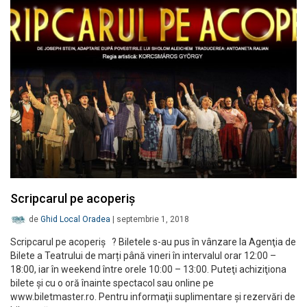
Scripcarul pe acoperiș
de
Ghid Local Oradea
|
septembrie 1, 2018
Scripcarul pe acoperiș ? Biletele s-au pus în vânzare la Agenţia de
Bilete a Teatrului de marți până vineri în intervalul orar 12:00 –
18:00, iar în weekend între orele 10:00 – 13:00. Puteţi achiziţiona
bilete şi cu o oră înainte spectacol sau online pe
www.biletmaster.ro. Pentru informaţii suplimentare şi rezervări de