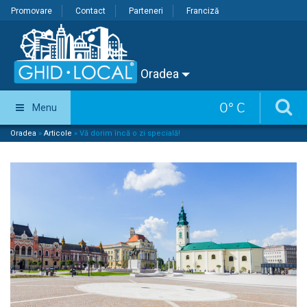
Promovare
Contact
Parteneri
Franciză
Oradea
0
°
C
Menu
Oradea
»
Articole
»
Vă dorim încă o zi specială!