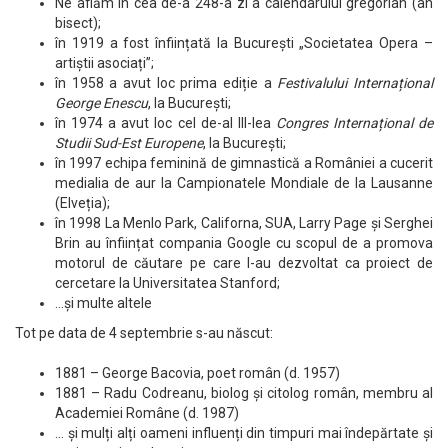
Ne aflăm în cea de-a 248-a zi a calendarului gregorian (an
bisect);
în 1919 a fost înființată la București „Societatea Opera –
artiștii asociați”;
în 1958 a avut loc prima ediție a
Festivalului Internațional
George Enescu
, la București;
în 1974 a avut loc cel de-al III-lea
Congres Internațional de
Studii Sud-Est Europene
, la București;
în 1997 echipa feminină de gimnastică a României a cucerit
medialia de aur la Campionatele Mondiale de la Lausanne
(Elveția);
în 1998 La Menlo Park, Californa, SUA, Larry Page și Serghei
Brin au înființat compania Google cu scopul de a promova
motorul de căutare pe care l-au dezvoltat ca proiect de
cercetare la Universitatea Stanford;
…și multe altele
Tot pe data de 4 septembrie s-au născut:
1881 – George Bacovia, poet român (d. 1957)
1881 – Radu Codreanu, biolog și citolog român, membru al
Academiei Române (d. 1987)
… și mulți alți oameni influenți din timpuri mai îndepărtate și