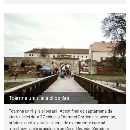
Toamna unirii şi a eliberării
Toamna unirii şi a eliberării Acest final de săptămână dă
startul celei de-a 27 ediției a Toamnei Orădene. În acest an,
orădenii sunt invitați la o serie de evenimente care să
marcheze zilele orașului de pe Crișul Repede. Serbările