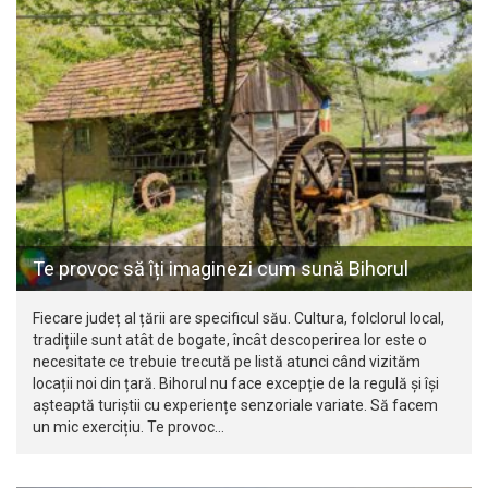
Te provoc să îți imaginezi cum sună Bihorul
Fiecare județ al țării are specificul său. Cultura, folclorul local,
tradițiile sunt atât de bogate, încât descoperirea lor este o
necesitate ce trebuie trecută pe listă atunci când vizităm
locații noi din țară. Bihorul nu face excepție de la regulă și își
așteaptă turiștii cu experiențe senzoriale variate. Să facem
un mic exercițiu. Te provoc…