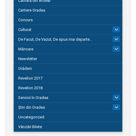
Cămara din Ardeal
Cartiere Oradea
Concurs
Cultural
101
De Facut, De Vazut, De spus mai departe…
580
Mâncare
22
Newsletter
Orădeni
Revelion 2017
Revelion 2018
Servicii în Oradea
104
Știri din Oradea
1.127
Uncategorized
Vânzări Bilete