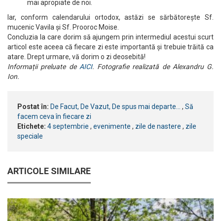
mai apropiate de noi.
Iar, conform calendarului ortodox, astăzi se sărbătorește Sf.
mucenic Vavila și Sf. Prooroc Moise.
Concluzia la care dorim să ajungem prin intermediul acestui scurt
articol este aceea că fiecare zi este importantă și trebuie trăită ca
atare. Drept urmare, vă dorim o zi deosebită!
Informații preluate de
AICI
. Fotografie realizată de Alexandru G.
Ion.
Postat în:
De Facut, De Vazut, De spus mai departe...
,
Să
facem ceva în fiecare zi
Etichete:
4 septembrie
,
evenimente
,
zile de nastere
,
zile
speciale
ARTICOLE SIMILARE