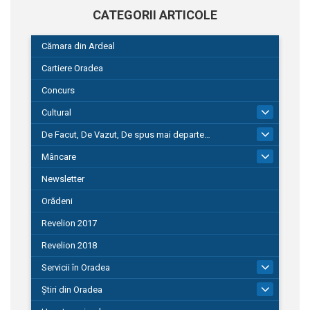
CATEGORII ARTICOLE
Cămara din Ardeal
Cartiere Oradea
Concurs
Cultural
101
De Facut, De Vazut, De spus mai departe…
580
Mâncare
22
Newsletter
Orădeni
Revelion 2017
Revelion 2018
Servicii în Oradea
104
Știri din Oradea
1.127