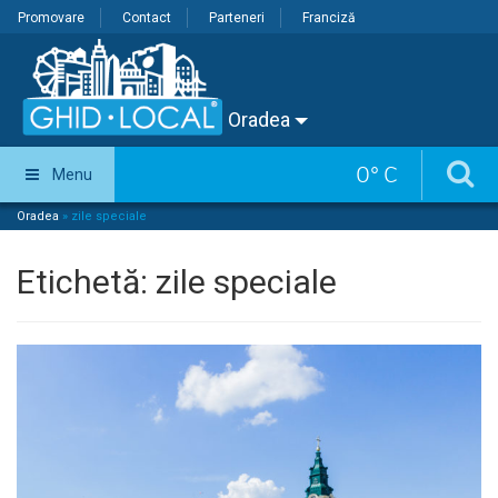
Promovare
Contact
Parteneri
Franciză
Oradea
0
°
C
Menu
Oradea
»
zile speciale
Etichetă:
zile speciale