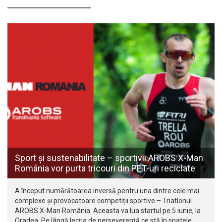
Sport și sustenabilitate – sportivii AROBS X-Man
România vor purta tricouri din PET-uri reciclate
A început numărătoarea inversă pentru una dintre cele mai
complexe și provocatoare competiții sportive – Triatlonul
AROBS X-Man România. Aceasta va lua startul pe 5 iunie, la
Oradea. Pe lângă lecția de perseverență ce stă în spatele