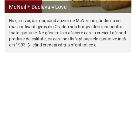
McNeil + Baclava = Love
Nu știm voi, dar noi, când auzim de McNeil, ne gândim la cel
mai apetisant gyros din Oradea și la burgeri delicioși, pentru
toate gusturile. Ne gândim la o afacere care a crescut oferind
produse de calitate, cu care ne răsfață papilele gustative încă
din 1993. Și, când credeai că ți-a oferit tot ce e…