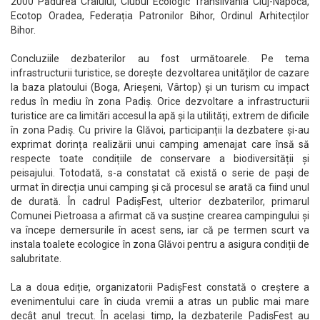
2000 Pădurea Craiului, Clubul Ecologic Transilvania Cluj-Napoca,
Ecotop Oradea, Federația Patronilor Bihor, Ordinul Arhitecților
Bihor.
Concluziile dezbaterilor au fost următoarele. Pe tema
infrastructurii turistice, se dorește dezvoltarea unităților de cazare
la baza platoului (Boga, Arieșeni, Vârtop) și un turism cu impact
redus în mediu în zona Padiș. Orice dezvoltare a infrastructurii
turistice are ca limitări accesul la apă și la utilități, extrem de dificile
în zona Padiș. Cu privire la Glăvoi, participanții la dezbatere și-au
exprimat dorința realizării unui camping amenajat care însă să
respecte toate condițiile de conservare a biodiversității și
peisajului. Totodată, s-a constatat că există o serie de pași de
urmat în direcția unui camping și că procesul se arată ca fiind unul
de durată. În cadrul PadișFest, ulterior dezbaterilor, primarul
Comunei Pietroasa a afirmat că va susține crearea campingului și
va începe demersurile în acest sens, iar că pe termen scurt va
instala toalete ecologice în zona Glăvoi pentru a asigura condiții de
salubritate.
La a doua ediție, organizatorii PadișFest constată o creștere a
evenimentului care în ciuda vremii a atras un public mai mare
decât anul trecut. În același timp, la dezbaterile PadișFest au