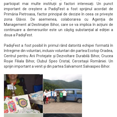
participat mai multe instituții și factori interesați. Un punct
important de creștere a PadișFest a fost sprijinul acordat de
Primăria Pietroasa, factor principal de decizie în ceea ce privește
zona Glăvoi. De asemenea, colaborarea cu Agenția de
Management al Destinației Bihor, care se va implica în acțiuni de
continuare a demersurilor este un câștig substanțial al ediției a
doua a PadișFest.
PadișFest a fost posibil în primul rând datorită echipei formată în
întregime din voluntari, inclusiv voluntari din partea Ecotop Oradea,
Centrul pentru Arii Protejate și Dezvoltare Durabilă Bihor, Crucea
Roșie Filiala Bihor, Clubul Speo Cristal, Cercetașii României. Un
sprijin important a venit și din partea Salvamont Salvaspeo Bihor.