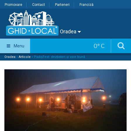
Promovare
Contact
Parteneri
Franciză
Oradea
0
°
C
Menu
Oradea
»
Articole
»
PadișFest: dezbateri și voie bună