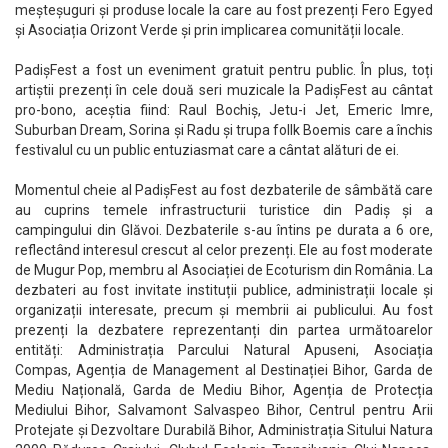
meșteșuguri și produse locale la care au fost prezenți Fero Egyed
și Asociația Orizont Verde și prin implicarea comunității locale.
PadișFest a fost un eveniment gratuit pentru public. În plus, toți
artiștii prezenți în cele două seri muzicale la PadișFest au cântat
pro-bono, aceștia fiind: Raul Bochiș, Jetu-i Jet, Emeric Imre,
Suburban Dream, Sorina și Radu și trupa follk Boemis care a închis
festivalul cu un public entuziasmat care a cântat alături de ei.
Momentul cheie al PadișFest au fost dezbaterile de sâmbătă care
au cuprins temele infrastructurii turistice din Padiș și a
campingului din Glăvoi. Dezbaterile s-au întins pe durata a 6 ore,
reflectând interesul crescut al celor prezenți. Ele au fost moderate
de Mugur Pop, membru al Asociației de Ecoturism din România. La
dezbateri au fost invitate instituții publice, administrații locale și
organizații interesate, precum și membrii ai publicului. Au fost
prezenți la dezbatere reprezentanți din partea următoarelor
entități: Administrația Parcului Natural Apuseni, Asociația
Compas, Agenția de Management al Destinației Bihor, Garda de
Mediu Națională, Garda de Mediu Bihor, Agenția de Protecția
Mediului Bihor, Salvamont Salvaspeo Bihor, Centrul pentru Arii
Protejate și Dezvoltare Durabilă Bihor, Administrația Sitului Natura