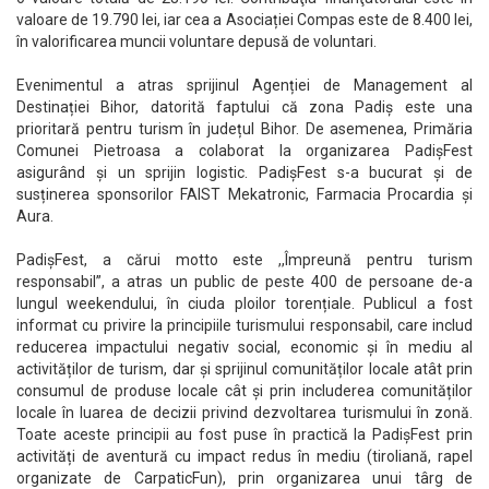
valoare de 19.790 lei, iar cea a Asociației Compas este de 8.400 lei,
în valorificarea muncii voluntare depusă de voluntari.
Evenimentul a atras sprijinul Agenției de Management al
Destinației Bihor, datorită faptului că zona Padiș este una
prioritară pentru turism în județul Bihor. De asemenea, Primăria
Comunei Pietroasa a colaborat la organizarea PadișFest
asigurând și un sprijin logistic. PadișFest s-a bucurat și de
susținerea sponsorilor FAIST Mekatronic, Farmacia Procardia și
Aura.
PadișFest, a cărui motto este ,,Împreună pentru turism
responsabil”, a atras un public de peste 400 de persoane de-a
lungul weekendului, în ciuda ploilor torențiale. Publicul a fost
informat cu privire la principiile turismului responsabil, care includ
reducerea impactului negativ social, economic și în mediu al
activităților de turism, dar și sprijinul comunităților locale atât prin
consumul de produse locale cât și prin includerea comunităților
locale în luarea de decizii privind dezvoltarea turismului în zonă.
Toate aceste principii au fost puse în practică la PadișFest prin
activități de aventură cu impact redus în mediu (tiroliană, rapel
organizate de CarpaticFun), prin organizarea unui târg de