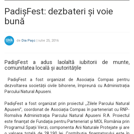
PadișFest: dezbateri și voie
bună
de
Dia Pașc
|
iulie 25, 2016
PadișFest a adus laolaltă iubitorii de munte,
comunitatea locală și autoritățile
PadișFest a fost organizat de Asociația Compas pentru
dezvoltarea societății civile bihorene, împreună cu Administrația
Parcului Natural Apuseni.
PadișFest a fost organizat prin proiectul ,,Zilele Parcului Natural
Apuseni’’, coordonat de Asociația Compas în parteneriat cu RNP-
Romsilva Administraţia Parcului Natural Apuseni R.A. Proiectul
este finanţat de Fundaţia pentru Parteneriat şi MOL România prin
Programul Spații Verzi, componenta Arii Naturale Protejate şi are
o valoare totală de 28.190 lei. Contribuţia finanţatorului este în