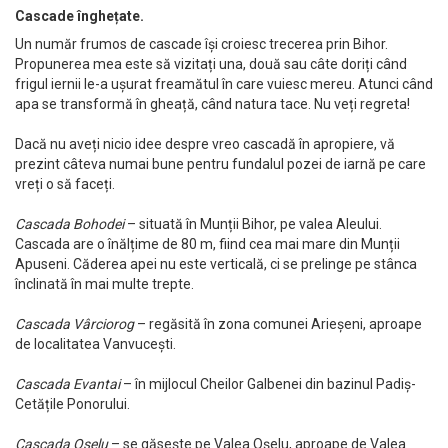
Cascade înghețate.
Un număr frumos de cascade își croiesc trecerea prin Bihor.
Propunerea mea este să vizitați una, două sau câte doriți când
frigul iernii le-a ușurat freamătul în care vuiesc mereu. Atunci când
apa se transformă în gheață, când natura tace. Nu veți regreta!
Dacă nu aveți nicio idee despre vreo cascadă în apropiere, vă
prezint câteva numai bune pentru fundalul pozei de iarnă pe care
vreți o să faceți.
Cascada Bohodei
– situată în Munții Bihor, pe valea Aleului.
Cascada are o înălțime de 80 m, fiind cea mai mare din Munții
Apuseni. Căderea apei nu este verticală, ci se prelinge pe stânca
înclinată în mai multe trepte.
Cascada Vârciorog
– regăsită în zona comunei Arieșeni, aproape
de localitatea Vanvucești.
Cascada Evantai
– în mijlocul Cheilor Galbenei din bazinul Padiș-
Cetățile Ponorului.
Cascada Oșelu
– se găsește pe Valea Oșelu, aproape de Valea