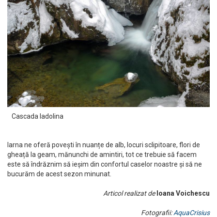
Cascada Iadolina
Iarna ne oferă povești în nuanțe de alb, locuri sclipitoare, flori de
gheață la geam, mănunchi de amintiri, tot ce trebuie să facem
este să îndrăznim să ieșim din confortul caselor noastre și să ne
bucurăm de acest sezon minunat.
Articol realizat de
Ioana Voichescu
Fotografii:
AquaCrisius