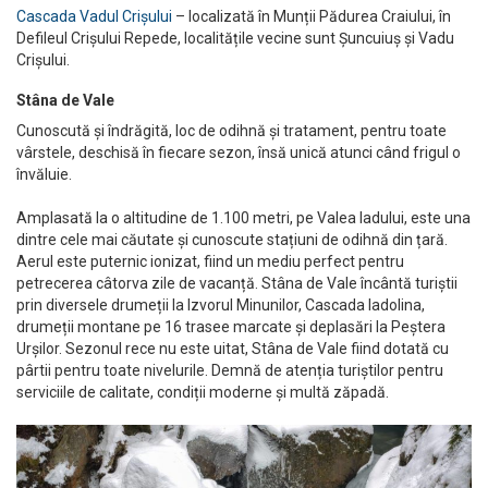
Cascada Vadul Crișului
– localizată în Munții Pădurea Craiului, în
Defileul Crișului Repede, localitățile vecine sunt Șuncuiuș și Vadu
Crișului.
Stâna de Vale
Cunoscută și îndrăgită, loc de odihnă și tratament, pentru toate
vârstele, deschisă în fiecare sezon, însă unică atunci când frigul o
învăluie.
Amplasată la o altitudine de 1.100 metri, pe Valea Iadului, este una
dintre cele mai căutate și cunoscute stațiuni de odihnă din țară.
Aerul este puternic ionizat, fiind un mediu perfect pentru
petrecerea câtorva zile de vacanță. Stâna de Vale încântă turiștii
prin diversele drumeții la Izvorul Minunilor, Cascada Iadolina,
drumeții montane pe 16 trasee marcate și deplasări la Peștera
Urșilor. Sezonul rece nu este uitat, Stâna de Vale fiind dotată cu
pârtii pentru toate nivelurile. Demnă de atenția turiștilor pentru
serviciile de calitate, condiții moderne și multă zăpadă.