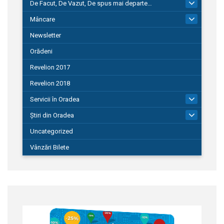
De Facut, De Vazut, De spus mai departe…
580
Mâncare
22
Newsletter
Orădeni
Revelion 2017
Revelion 2018
Servicii în Oradea
104
Știri din Oradea
1.127
Uncategorized
Vânzări Bilete