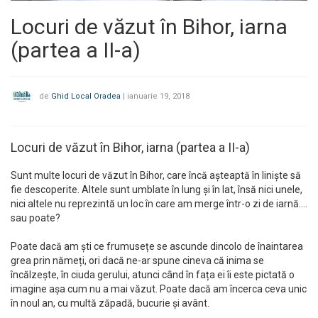
Locuri de văzut în Bihor, iarna
(partea a II-a)
de
Ghid Local Oradea
|
ianuarie 19, 2018
Locuri de văzut în Bihor, iarna (partea a II-a)
Sunt multe locuri de văzut în Bihor, care încă așteaptă în liniște să
fie descoperite. Altele sunt umblate în lung și în lat, însă nici unele,
nici altele nu reprezintă un loc în care am merge într-o zi de iarnă….
sau poate?
Poate dacă am ști ce frumusețe se ascunde dincolo de înaintarea
grea prin nămeți, ori dacă ne-ar spune cineva că inima se
încălzește, în ciuda gerului, atunci când în fața ei îi este pictată o
imagine așa cum nu a mai văzut. Poate dacă am încerca ceva unic
în noul an, cu multă zăpadă, bucurie și avânt.