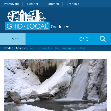
Promovare
Contact
Parteneri
Franciză
Oradea
0
°
C
Menu
Oradea
»
Articole
»
Locuri de văzut în Bihor, iarna (partea a II-a)