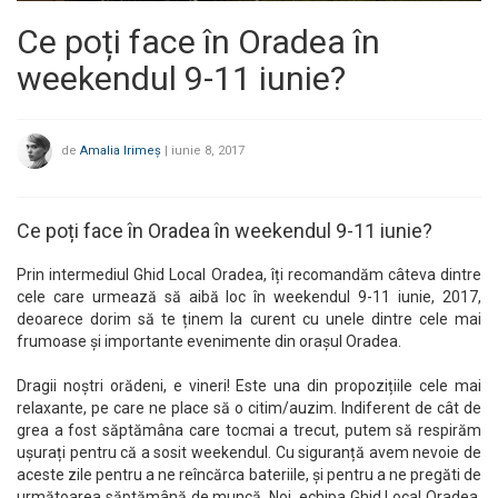
Ce poți face în Oradea în
weekendul 9-11 iunie?
de
Amalia Irimeș
|
iunie 8, 2017
Ce poți face în Oradea în weekendul 9-11 iunie?
Prin intermediul Ghid Local Oradea, îți recomandăm câteva dintre
cele care urmează să aibă loc în weekendul 9-11 iunie, 2017,
deoarece dorim să te ținem la curent cu unele dintre cele mai
frumoase și importante evenimente din orașul Oradea.
Dragii noștri orădeni, e vineri! Este una din propozițiile cele mai
relaxante, pe care ne place să o citim/auzim. Indiferent de cât de
grea a fost săptămâna care tocmai a trecut, putem să respirăm
ușurați pentru că a sosit weekendul. Cu siguranță avem nevoie de
aceste zile pentru a ne reîncărca bateriile, și pentru a ne pregăti de
următoarea săptămână de muncă. Noi, echipa Ghid Local Oradea,