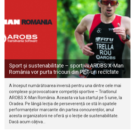
Sport și sustenabilitate – sportivii AROBS X-Man
România vor purta tricouri din PET-uri reciclate
A început numărătoarea inversă pentru una dintre cele mai
complexe și provocatoare competiții sportive – Triatlonul
AROBS X-Man România. Aceasta va lua startul pe 5 iunie, la
Oradea. Pe lângă lecția de perseverență ce stă în spatele
performanțelor marcante din partea concurenților, anul
acesta organizatorii ne oferă și o lecție de sustenabilitate.
Dacă acum câțiva…