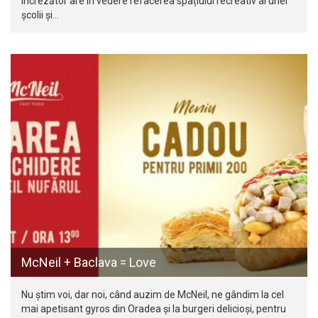
Încrezător are în vedere refacerea spațiului recreativ al unei
școlii și…
McNeil + Baclava = Love
Nu știm voi, dar noi, când auzim de McNeil, ne gândim la cel
mai apetisant gyros din Oradea și la burgeri delicioși, pentru