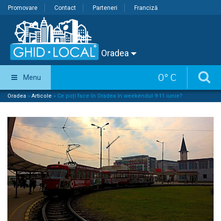
Promovare
Contact
Parteneri
Franciză
Oradea
0
°
C
Menu
Oradea
»
Articole
»
Ce poți face în Oradea în weekendul 9-11 iunie?