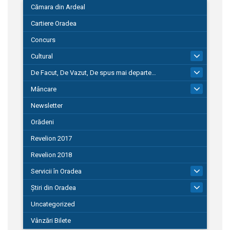
Cămara din Ardeal
Cartiere Oradea
Concurs
Cultural
101
De Facut, De Vazut, De spus mai departe…
580
Mâncare
22
Newsletter
Orădeni
Revelion 2017
Revelion 2018
Servicii în Oradea
104
Știri din Oradea
1.127
Uncategorized
Vânzări Bilete