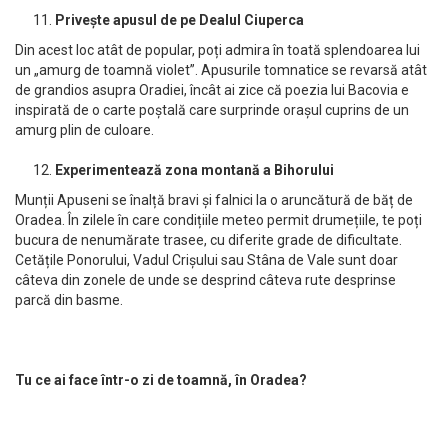
Privește apusul de pe Dealul Ciuperca
Din acest loc atât de popular, poți admira în toată splendoarea lui
un „amurg de toamnă violet”. Apusurile tomnatice se revarsă atât
de grandios asupra Oradiei, încât ai zice că poezia lui Bacovia e
inspirată de o carte poștală care surprinde orașul cuprins de un
amurg plin de culoare.
Experimentează zona montană a Bihorului
Munții Apuseni se înalță bravi și falnici la o aruncătură de băț de
Oradea. În zilele în care condițiile meteo permit drumețiile, te poți
bucura de nenumărate trasee, cu diferite grade de dificultate.
Cetățile Ponorului, Vadul Crișului sau Stâna de Vale sunt doar
câteva din zonele de unde se desprind câteva rute desprinse
parcă din basme.
Tu ce ai face într-o zi de toamnă, în Oradea?