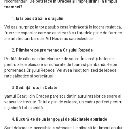
recomandări.
Ce poți face în Oradea și împrejurimi în timpul
toamnei?
Ia la pas străzile orașului
Vei găsi surprize la tot pasul: o casă îmbrăcată în iederă roșiatică,
frunzele copacilor care se asortează cu fațadele pline de farmec
ale arhitecturii baroce, Art Nouveau sau eclectice.
Plimbare pe promenada Crișului Repede
Profită de căldura ultimelor raze de soare. Încarcă-ți bateriile
pentru zilele ploioase și mohorâte de toamnă plimbându-te pe
promenada Crișului Repede. Vei avea însoțitori: zeci de lebede,
rațe sălbatice și perscăruși.
Ședință foto în Cetate
Șanțul Cetății din Oradea pare scăldat în aurul razelor de soare al
veacurilor trecute. Totul e plin de culoare, un cadru perfect pentru
o ședință foto inedită.
Bucură-te de un langoș și de plăcintele aburinde
Sunt delicioase, accesibile și sățioase. Le găsești tot timpul anului