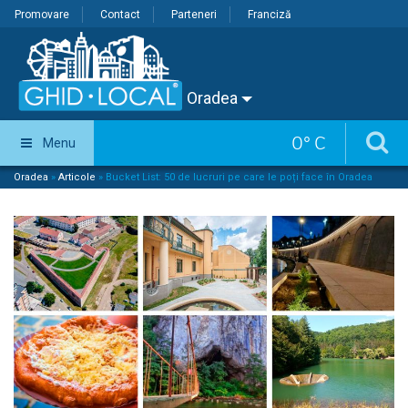
Promovare
Contact
Parteneri
Franciză
Oradea
0
°
C
Menu
Oradea
»
Articole
»
Bucket List: 50 de lucruri pe care le poți face în Oradea