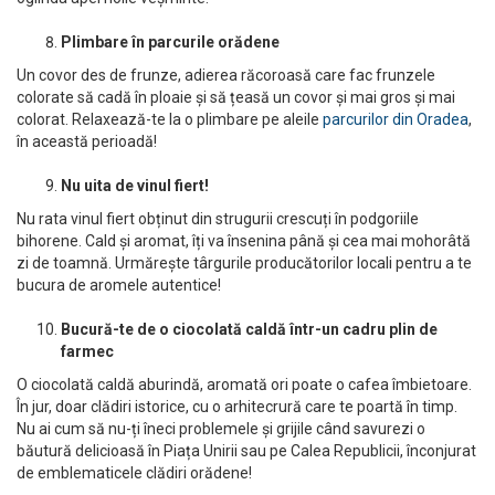
Plimbare în parcurile orădene
Un covor des de frunze, adierea răcoroasă care fac frunzele
colorate să cadă în ploaie și să țeasă un covor și mai gros și mai
colorat. Relaxează-te la o plimbare pe aleile
parcurilor din Oradea
,
în această perioadă!
Nu uita de vinul fiert!
Nu rata vinul fiert obținut din strugurii crescuți în podgoriile
bihorene. Cald și aromat, îți va însenina până și cea mai mohorâtă
zi de toamnă. Urmărește târgurile producătorilor locali pentru a te
bucura de aromele autentice!
Bucură-te de o ciocolată caldă într-un cadru plin de
farmec
O ciocolată caldă aburindă, aromată ori poate o cafea îmbietoare.
În jur, doar clădiri istorice, cu o arhitecrură care te poartă în timp.
Nu ai cum să nu-ți îneci problemele și grijile când savurezi o
băutură delicioasă în Piața Unirii sau pe Calea Republicii, înconjurat
de emblematicele clădiri orădene!