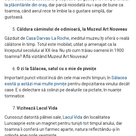
la
plăcintăriile din oraș
, dar parcă niciodată nu-i așa de bune ca
toamna, când aerul rece te îmbie la o gustare simplă, dar
gustoasă.
Căldura căminului de odinioară, la Muzeul Art Nouveau
Găzduit de
Casa Darvas-La Roche
, ineditul muzeu îți oferă o reală
călătorie în timp. Totul este mobilat, utilat și amenajat ca la
începutul secolului al XX-lea. Nu știi cum trăiau oamenii în 1900
toamna? Află vizitând Muzeul Art Nouveau!
O zi la Sălacea, satul cu o mie de pivnițe
Important punct viticol încă din cele mai vechi timpuri, în
Sălacea
există și astăzi mai multe pivnițe
pentru depozitarea vinului decât
case. E o delectare să colinzi pe dealurile ca pictate, în nuanțe
tomnatice.
Vizitează Lacul Vida
Cunoscut datorită pâlniei sale,
Lacul Vida
din localitatea
Luncasprie este un magnet pentru turiști tot timpul anului, dar
toamna îi conferă un farmec aparte, natura reflectându-și în
oglinda apei noile veșminte.