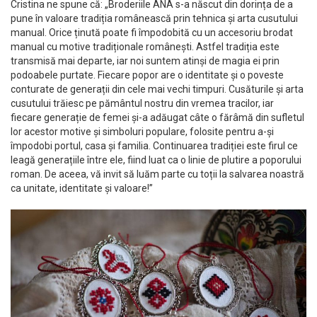
Cristina ne spune că: „
B
roderiile ANA s-a născut din dorința de a
pune în valoare tradiția românească prin tehnica și arta cusutului
manual. Orice ținută poate fi împodobită cu un accesoriu brodat
manual cu motive tradiționale românești. Astfel tradiția este
transmisă mai departe, iar noi suntem atinși de magia ei prin
podoabele purtate. Fiecare popor are o identitate și o poveste
conturate de generații din cele mai vechi timpuri. Cusăturile și arta
cusutului trăiesc pe pământul nostru din vremea tracilor, iar
fiecare generație de femei și-a adăugat câte o fărâmă din sufletul
lor acestor motive și simboluri populare, folosite pentru a-și
împodobi portul, casa și familia. Continuarea tradiției este firul ce
leagă generațiile între ele, fiind luat ca o linie de plutire a poporului
roman. De aceea, vă invit să luăm parte cu toții la salvarea noastră
ca unitate, identitate și valoare!”