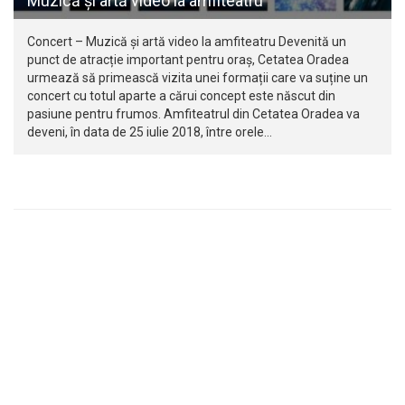
Muzică și artă video la amfiteatru
Concert – Muzică și artă video la amfiteatru Devenită un
punct de atracție important pentru oraș, Cetatea Oradea
urmează să primească vizita unei formații care va suține un
concert cu totul aparte a cărui concept este născut din
pasiune pentru frumos. Amfiteatrul din Cetatea Oradea va
deveni, în data de 25 iulie 2018, între orele…