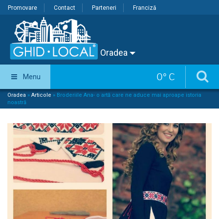
Promovare
Contact
Parteneri
Franciză
Oradea
0
°
C
Menu
Oradea
»
Articole
»
Broderiile Ana- o artă care ne aduce mai aproape istoria
noastră