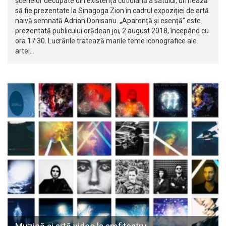
șcenelor decupate din existența cotidiană a satului, urmează
să fie prezentate la Sinagoga Zion în cadrul expoziției de artă
naivă semnată Adrian Donisanu. „Aparență și esență” este
prezentată publicului orădean joi, 2 august 2018, începând cu
ora 17:30. Lucrările tratează marile teme iconografice ale
artei…