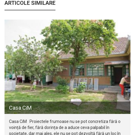
ARTICOLE SIMILARE
Casa CiM
Casa CiM Proiectele frumoase nu se pot concretiza fără o
voință de fier, fără dorința de a aduce ceva palpabil în
societate, dar mai ales, ele nu se pot dezvoltă fără un loc în