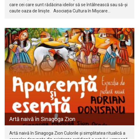
care cei care sunt rădăcina ideilor să se întâlnească sau să-şi
caute oaza de linişte. Asociația Cultura în Mişcare…
Artă naivă în Sinagoga Zion
Artă naivă în Sinagoga Zion Culorile și simplitatea ritualică a