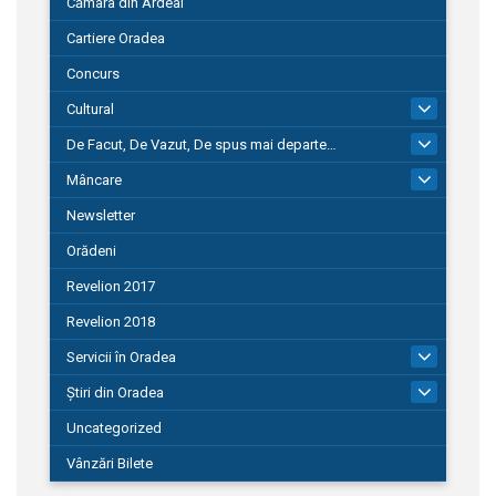
Cămara din Ardeal
Cartiere Oradea
Concurs
Cultural
101
De Facut, De Vazut, De spus mai departe…
580
Mâncare
22
Newsletter
Orădeni
Revelion 2017
Revelion 2018
Servicii în Oradea
104
Știri din Oradea
1.127
Uncategorized
Vânzări Bilete