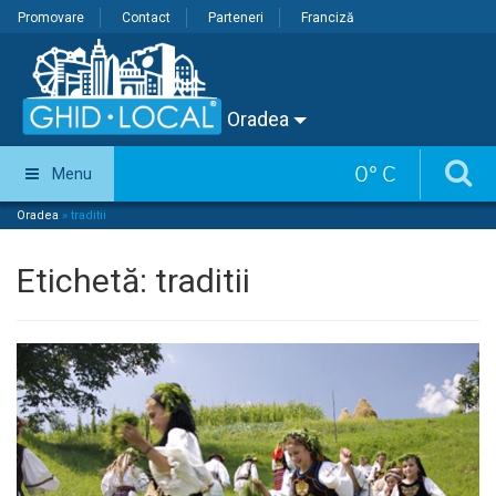
Promovare
Contact
Parteneri
Franciză
Oradea
0
°
C
Menu
Oradea
»
traditii
Etichetă:
traditii