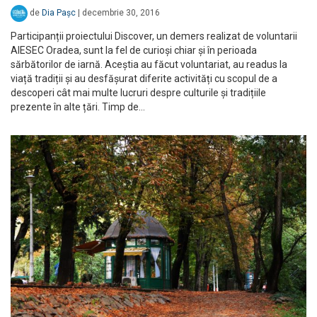
de
Dia Pașc
|
decembrie 30, 2016
Participanții proiectului Discover, un demers realizat de voluntarii
AIESEC Oradea, sunt la fel de curioși chiar și în perioada
sărbătorilor de iarnă. Aceștia au făcut voluntariat, au readus la
viață tradiții și au desfășurat diferite activități cu scopul de a
descoperi cât mai multe lucruri despre culturile și tradițiile
prezente în alte țări. Timp de…