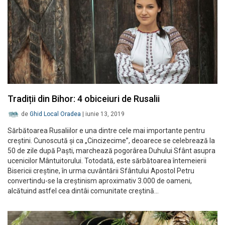
Tradiții din Bihor: 4 obiceiuri de Rusalii
de
Ghid Local Oradea
|
iunie 13, 2019
Sărbătoarea Rusaliilor e una dintre cele mai importante pentru
creștini. Cunoscută și ca „Cincizecime”, deoarece se celebrează la
50 de zile după Paști, marchează pogorârea Duhului Sfânt asupra
ucenicilor Mântuitorului. Totodată, este sărbătoarea întemeierii
Bisericii creștine, în urma cuvântării Sfântului Apostol Petru
convertindu-se la creștinism aproximativ 3.000 de oameni,
alcătuind astfel cea dintâi comunitate creștină…