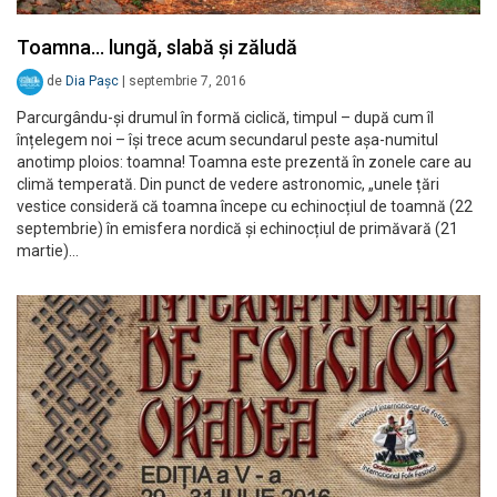
Toamna… lungă, slabă și zăludă
de
Dia Pașc
|
septembrie 7, 2016
Parcurgându-și drumul în formă ciclică, timpul – după cum îl
înțelegem noi – își trece acum secundarul peste așa-numitul
anotimp ploios: toamna! Toamna este prezentă în zonele care au
climă temperată. Din punct de vedere astronomic, „unele țări
vestice consideră că toamna începe cu echinocțiul de toamnă (22
septembrie) în emisfera nordică și echinocțiul de primăvară (21
martie)…