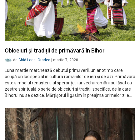
Obiceiuri și tradiții de primăvară în Bihor
de
Ghid Local Oradea
|
martie 7, 2020
Luna martie marchează debutul primăverii, un anotimp care
ocupă un loc special în cultura românilor de ieri și de azi. Primăvara
este simbolul renașterii, al speranței, iar vechii români au lăsat ca
zestre spirituală o serie de obiceiuri și tradiții specifice, de la care
Bihorul nu se dezice. Mărțișorul Îl găsim în preajma primelor zile…