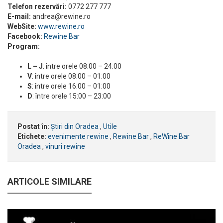
Telefon rezervări:
0772 277 777
E-mail:
andrea@rewine.ro
WebSite:
www.rewine.ro
Facebook:
Rewine Bar
Program:
L – J
: între orele 08:00 – 24:00
V
: între orele 08:00 – 01:00
S
: între orele 16:00 – 01:00
D
: între orele 15:00 – 23:00
Postat în:
Știri din Oradea
,
Utile
Etichete:
evenimente rewine
,
Rewine Bar
,
ReWine Bar
Oradea
,
vinuri rewine
ARTICOLE SIMILARE