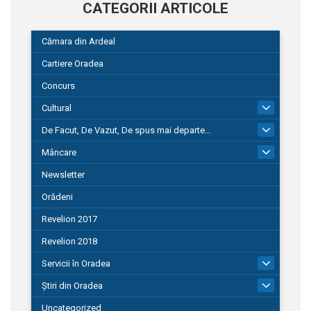
CATEGORII ARTICOLE
Cămara din Ardeal
Cartiere Oradea
Concurs
Cultural
101
De Facut, De Vazut, De spus mai departe…
580
Mâncare
22
Newsletter
Orădeni
Revelion 2017
Revelion 2018
Servicii în Oradea
104
Știri din Oradea
1.127
Uncategorized