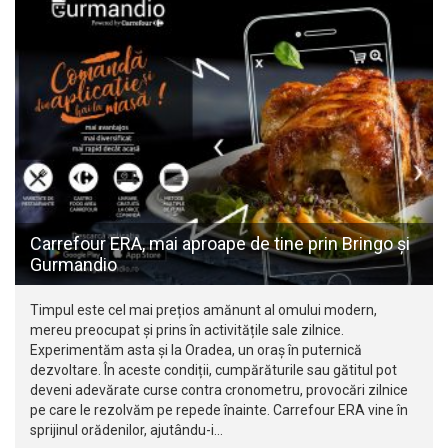
Carrefour ERA, mai aproape de tine prin Bringo și
Gurmandio
Timpul este cel mai prețios amănunt al omului modern,
mereu preocupat și prins în activitățile sale zilnice.
Experimentăm asta și la Oradea, un oraș în puternică
dezvoltare. În aceste condiții, cumpărăturile sau gătitul pot
deveni adevărate curse contra cronometru, provocări zilnice
pe care le rezolvăm pe repede înainte. Carrefour ERA vine în
sprijinul orădenilor, ajutându-i…