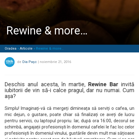
Rewine & more…
Oradea
»
Articole
»
Rewine & more…
de
Dia Pașc
|
noiembrie 21, 2016
Deschis anul acesta, în martie,
Rewine Bar
invită
iubitorii de vin să-i calce pragul, dar nu numai. Cum
așa?
Simplu! Imaginați-vă că mergeți dimineața să serviți o cafea, un
mic dejun, o gustare, poate chiar să finalizați ce aveți de lucru
pentru servici, cu laptopul propriu. Iar, după ora 16:00, decorul se
schimbă, angajații profesioniști în domeniul cafelei le fac loc celor
profesioniști în domeniul vinului, gustările devin mult mai sățioase