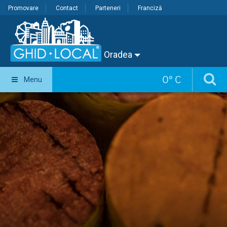
Promovare
Contact
Parteneri
Franciză
Oradea
0
°
C
Menu