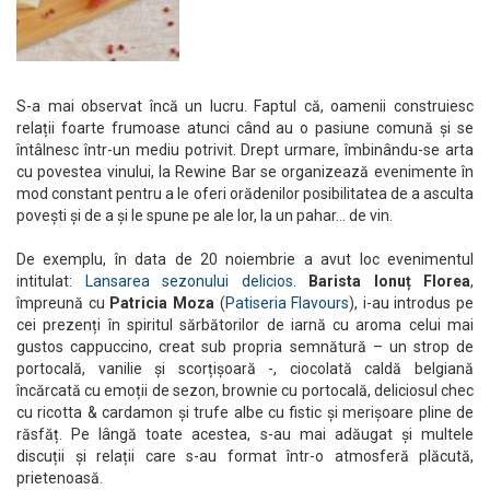
S-a mai observat încă un lucru. Faptul că, oamenii construiesc
relații foarte frumoase atunci când au o pasiune comună și se
întâlnesc într-un mediu potrivit. Drept urmare, îmbinându-se arta
cu povestea vinului, la Rewine Bar se organizează evenimente în
mod constant pentru a le oferi orădenilor posibilitatea de a asculta
povești și de a și le spune pe ale lor, la un pahar… de vin.
De exemplu, în data de 20 noiembrie a avut loc evenimentul
intitulat:
Lansarea sezonului delicios
.
Barista Ionuț Florea
,
împreună cu
Patricia Moza
(
Patiseria Flavours
), i-au introdus pe
cei prezenți în spiritul sărbătorilor de iarnă cu aroma celui mai
gustos cappuccino, creat sub propria semnătură – un strop de
portocală, vanilie și scorțișoară -, ciocolată caldă belgiană
încărcată cu emoții de sezon, brownie cu portocală, deliciosul chec
cu ricotta & cardamon și trufe albe cu fistic și merișoare pline de
răsfăț. Pe lângă toate acestea, s-au mai adăugat și multele
discuții și relații care s-au format într-o atmosferă plăcută,
prietenoasă.