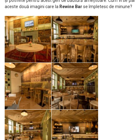
și potrivite pentru acest gen de băutură amețitoare. Cum vi se par
aceste două imagini care la
Rewine Bar
se împletesc de minune?