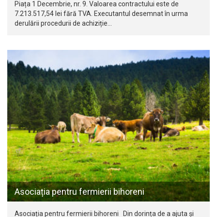
Piața 1 Decembrie, nr. 9. Valoarea contractului este de
7.213.517,54 lei fără TVA. Executantul desemnat în urma
derulării procedurii de achiziție…
Asociația pentru fermierii bihoreni
Asociația pentru fermierii bihoreni Din dorința de a ajuta și