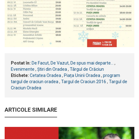
Postat în:
De Facut, De Vazut, De spus mai departe...
,
Evenimente
,
Știri din Oradea
,
Târgul de Crăciun
Etichete:
Cetatea Oradea
,
Piața Unirii Oradea
,
program
targul de craciun oradea
,
Targul de Craciun 2016
,
Targul de
Craciun Oradea
ARTICOLE SIMILARE