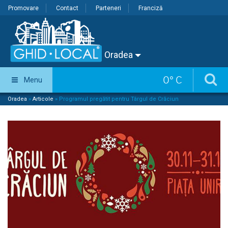
Promovare
Contact
Parteneri
Franciză
Oradea
0
°
C
Menu
Oradea
»
Articole
»
Programul pregătit pentru Târgul de Crăciun