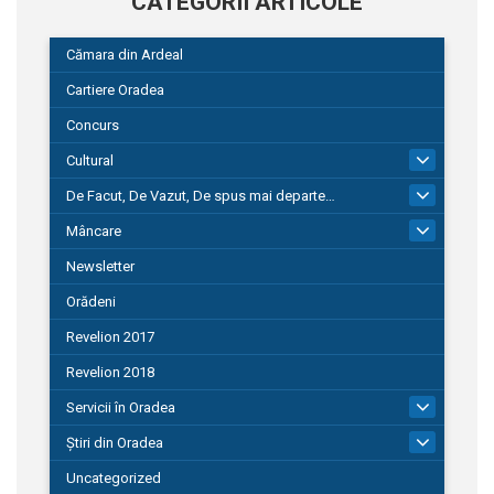
CATEGORII ARTICOLE
Cămara din Ardeal
Cartiere Oradea
Concurs
Cultural
101
De Facut, De Vazut, De spus mai departe…
580
Mâncare
22
Newsletter
Orădeni
Revelion 2017
Revelion 2018
Servicii în Oradea
104
Știri din Oradea
1.127
Uncategorized