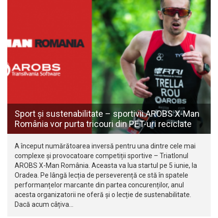
Sport și sustenabilitate – sportivii AROBS X-Man
România vor purta tricouri din PET-uri reciclate
A început numărătoarea inversă pentru una dintre cele mai
complexe și provocatoare competiții sportive – Triatlonul
AROBS X-Man România. Aceasta va lua startul pe 5 iunie, la
Oradea. Pe lângă lecția de perseverență ce stă în spatele
performanțelor marcante din partea concurenților, anul
acesta organizatorii ne oferă și o lecție de sustenabilitate.
Dacă acum câțiva…