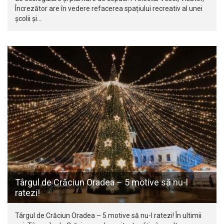
Încrezător are în vedere refacerea spațiului recreativ al unei
școlii și…
Târgul de Crăciun Oradea – 5 motive să nu-l
ratezi!
Târgul de Crăciun Oradea – 5 motive să nu-l ratezi! În ultimii