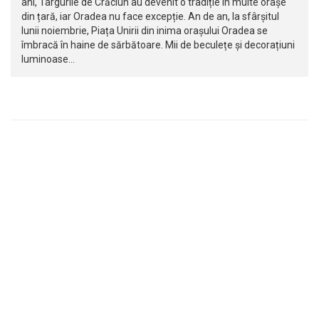
ani, Târgurile de Crăciun au devenit o tradiție în multe orașe
din țară, iar Oradea nu face excepție. An de an, la sfârșitul
lunii noiembrie, Piața Unirii din inima orașului Oradea se
îmbracă în haine de sărbătoare. Mii de beculețe și decorațiuni
luminoase…