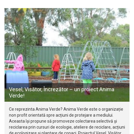
Vesel, Visător, Încrezător – un proiect Anima
Verde!
Ce reprezinta Anima Verde? Anima Verde este o organizație
non profit orientată spre acțiuni de protejare a mediului.
Aceasta își propune să promoveze colectarea selectivă și
reciclarea prin cursuri de ecologie, ateliere de reciclare, acțiuni
de ecologizare și plantare de copaci. Proiectul Vesel, Visător,