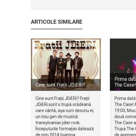
ARTICOLE SIMILARE
Prima dată
Cine sunt Frații JDiERi?
The Case!
Cine sunt Frații JDiERi? Frații
Prima dată 
JDiERi sunt o trupă orădeană
The Case! A
care cântă, așa cum descriu ei,
19:00, Mos
un nou gen de muzică:
două concer
transylvanian jdier rock.
The Case a
Începuturile formației datează
Trupa The 
de prin 2014 toamna…
de asemene