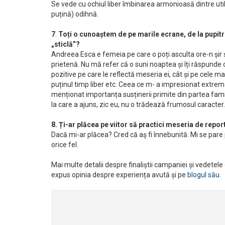
Se vede cu ochiul liber îmbinarea armonioasă dintre uti
puțină) odihnă.
7
.
Toți o cunoaştem de pe marile ecrane, de la pupitru
„sticlă”?
Andreea Esca e femeia pe care o poți asculta ore-n șir și
prietenă. Nu mă refer că o suni noaptea și îți răspunde or
pozitive pe care le reflectă meseria ei, cât și pe cele m
puținul timp liber etc. Ceea ce m- a impresionat extrem d
menționat importanța susținerii primite din partea famili
la care a ajuns, zic eu, nu o trădează frumosul caracter.
8. Ți-ar plăcea pe viitor să practici meseria de repor
Dacă mi-ar plăcea? Cred că aș fi înnebunită. Mi se pare p
orice fel.
Mai multe detalii despre finaliștii campaniei și vedetele
expus opinia despre experiența avută și pe
blogul său
.