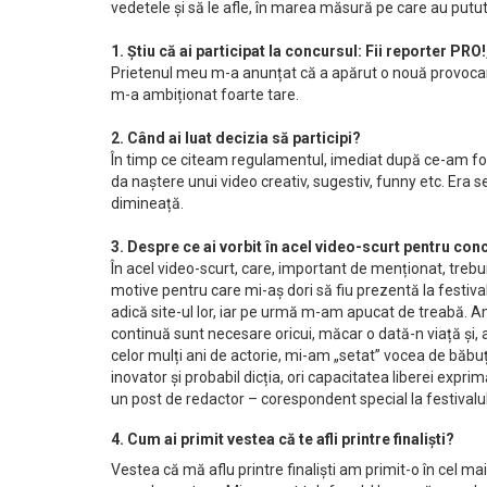
vedetele și să le afle, în marea măsură pe care au putut
1. Ştiu că ai participat la concursul: Fii reporter PRO
Prietenul meu m-a anunțat că a apărut o nouă provocare
m-a ambiționat foarte tare.
2. Când ai luat decizia să participi?
În timp ce citeam regulamentul, imediat după ce-am fo
da naștere unui video creativ, sugestiv, funny etc. Era
dimineață.
3. Despre ce ai vorbit în acel video-scurt pentru con
În acel video-scurt, care, important de menționat, tr
motive pentru care mi-aș dori să fiu prezentă la festiv
adică site-ul lor, iar pe urmă m-am apucat de treabă. A
continuă sunt necesare oricui, măcar o dată-n viață și, a
celor mulți ani de actorie, mi-am „setat” vocea de băbuț
inovator și probabil dicția, ori capacitatea liberei expri
un post de redactor – corespondent special la festivalul 
4. Cum ai primit vestea că te afli printre finalişti?
Vestea că mă aflu printre finaliști am primit-o în cel ma