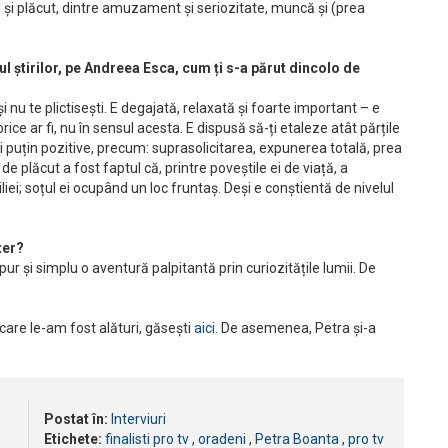
l și plăcut, dintre amuzament și seriozitate, muncă și (prea
l ştirilor, pe Andreea Esca, cum ți s-a părut dincolo de
 nu te plictisești. E degajată, relaxată și foarte important – e
ice ar fi, nu în sensul acesta. E dispusă să-ți etaleze atât părțile
ai puțin pozitive, precum: suprasolicitarea, expunerea totală, prea
e plăcut a fost faptul că, printre poveștile ei de viață, a
ei; soțul ei ocupând un loc fruntaș. Deși e conștientă de nivelul
ter?
ur și simplu o aventură palpitantă prin curiozitățile lumii. De
 care le-am fost alături, găsești
aici
. De asemenea, Petra și-a
Postat în:
Interviuri
Etichete:
finalisti pro tv
,
oradeni
,
Petra Boanta
,
pro tv