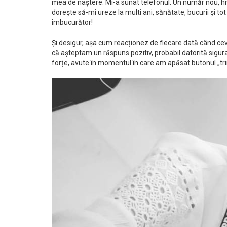
mea de naștere. Mi-a sunat telefonul. Un număr nou, h
dorește să-mi ureze la multi ani, sănătate, bucurii și to
îmbucurător!
Și desigur, așa cum reacționez de fiecare dată când 
că așteptam un răspuns pozitiv, probabil datorită siguranț
forțe, avute în momentul în care am apăsat butonul „tri