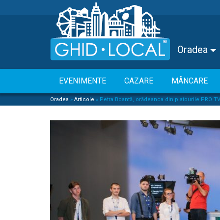
Oradea
EVENIMENTE
CAZARE
MÂNCARE
Oradea
»
Articole
»
Petra Boantă, orădeanca din platourile PRO T