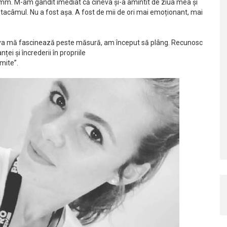
mm. M-am gândit imediat că cineva și-a amintit de ziua mea și
t tacâmul. Nu a fost așa. A fost de mii de ori mai emoționant, mai
ceva mă fascinează peste măsură, am început să plâng. Recunosc
ei și încrederii în propriile
mite”.