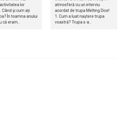
 activitatea lor
atmosferă cu un interviu
. Când și cum ați
acordat de trupa Melting Dice!
rupa? În toamna anului
1. Cum a luat naștere trupa
u că eram…
voastră? Trupa s-a…