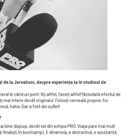
ți de la Jurnalism, despre experiența ta
în studioul de
ral le vând un pont: fiți altfel, faceți altfel! Niciodată efectul de
i mai intens decât originalul. Folosiți cerneală proprie, foi
ică, haha. Dar a fost din suflet!
?
 bine dispuși, decât cei din echipa PRO. Viața pare mai mult
finaliști, în bootcamp). E dinamică, e distractivă, e epuizantă.