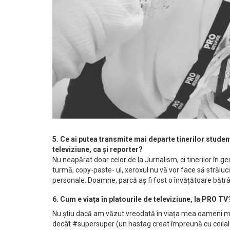
5. Ce ai putea transmite mai departe tinerilor studen
televiziune, ca şi reporter?
Nu neapărat doar celor de la Jurnalism, ci tinerilor în gene
turmă, copy-paste- ul, xeroxul nu vă vor face să străluciț
personale. Doamne, parcă aș fi fost o învățătoare bătrân
6. Cum e viața în platourile de televiziune, la PRO TV
Nu știu dacă am văzut vreodată în viața mea oameni mai
decât #supersuper (un hastag creat împreună cu ceilalți 