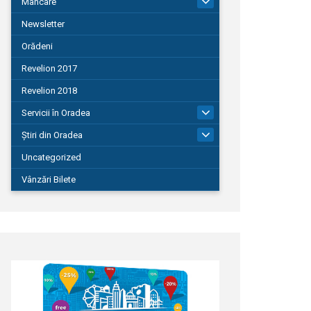
Mâncare
22
Newsletter
Orădeni
Revelion 2017
Revelion 2018
Servicii în Oradea
104
Știri din Oradea
1.127
Uncategorized
Vânzări Bilete