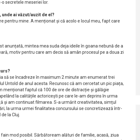
-o secretele meseriei lor.
!, unde ai văzut/auzit de el?
 pentru mine. A menționat și că acolo e locul meu, fapt care
st anunțată, mintea mea suda deja ideile în goana nebună de a
 seară, motiv pentru care am decis să amân procesul pe a doua zi
curs?
ebuia să se încadreze în maximum 2 minute am enumerat trei
alul Untold de anul acesta. Recunosc că am cercetat un pic piața,
m menționat faptul că 100 de ore de distracție și gălăgie
pelând la calitățile actoricești pe care le-am deprins în urma
ă și am continuat filmarea. S-a urmărit creativitatea, simțul
mări; la urma urmei finalitatea concursului se concretizează într-
de la Cluj.
i fain mod posibil. Sărbătoream alături de familie, acasă, ziua