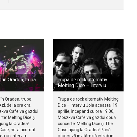
 în Oradea, trupa
Trupa de rock alternativ
Melting Dice – interviu
în Oradea, trupa
Trupa de rock alternativ Melting
zi, de la ora ora
Dice – interviu Joia aceasta, 19
zkva Cafe va găzdui
aprilie, începând cu ora 19:00,
te: Melting Dice și
Moszkva Cafe va găzdui două
jung la Oradea!
concerte: Melting Dice și The
Case, ne-a acordat
Case ajung la Oradea! Până
a un interviu,
atunci, vă invităm să intrați în