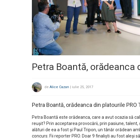
Petra Boantă, orădeanca d
de
Alice Cazan
|
iulie 25, 2017
Petra Boantă, orădeanca din platourile PRO 
Petra Boantă este orădeanca, care a avut ocazia să calc
reușit? Prin acceptarea provocării, prin pasiune, talent,
alături de ea a fost și Paul Tripon, un tânăr orădean amb
concurs: Fii reporter PRO. Doar 9 finaliști au fost aleși 