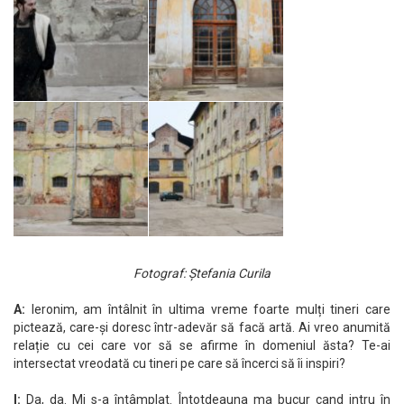
Fotograf: Ștefania Curila
A:
Ieronim, am întâlnit în ultima vreme foarte mulți tineri care
pictează, care-și doresc într-adevăr să facă artă. Ai vreo anumită
relație cu cei care vor să se afirme în domeniul ăsta? Te-ai
intersectat vreodată cu tineri pe care să încerci să îi inspiri?
I:
Da, da. Mi s-a întâmplat. Întotdeauna ma bucur cand intru în