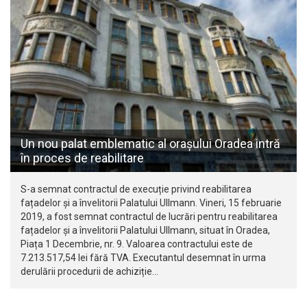
Un nou palat emblematic al orașului Oradea intră
în proces de reabilitare
S-a semnat contractul de execuție privind reabilitarea
fațadelor și a învelitorii Palatului Ullmann. Vineri, 15 februarie
2019, a fost semnat contractul de lucrări pentru reabilitarea
fațadelor și a învelitorii Palatului Ullmann, situat în Oradea,
Piața 1 Decembrie, nr. 9. Valoarea contractului este de
7.213.517,54 lei fără TVA. Executantul desemnat în urma
derulării procedurii de achiziție…