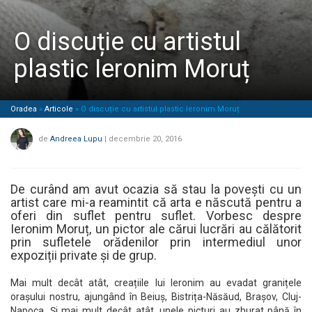
O discuție cu artistul
plastic Ieronim Moruț
Oradea
»
Articole
»
O discuție cu artistul plastic Ieronim Moruț
de
Andreea Lupu
|
decembrie 20, 2016
De curând am avut ocazia să stau la povești cu un
artist care mi-a reamintit că arta e născută pentru a
oferi din suflet pentru suflet. Vorbesc despre
Ieronim Moruț, un pictor ale cărui lucrări au călătorit
prin sufletele orădenilor prin intermediul unor
expoziții private și de grup.
Mai mult decât atât, creațiile lui Ieronim au evadat granițele
orașului nostru, ajungând în Beiuș, Bistrița-Năsăud, Brașov, Cluj-
Napoca. Și mai mult decât atât, unele picturi au zburat până în