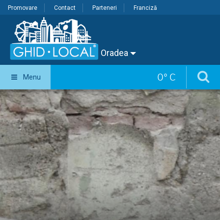
Promovare
Contact
Parteneri
Franciză
Oradea
0
°
C
Menu