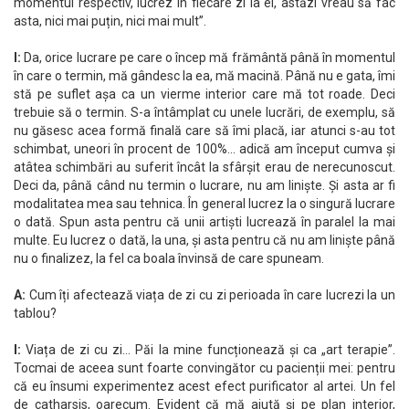
momentul respectiv, lucrez în fiecare zi la el, astăzi vreau să fac
asta, nici mai puțin, nici mai mult”.
I:
Da, orice lucrare pe care o încep mă frământă până în momentul
în care o termin, mă gândesc la ea, mă macină. Până nu e gata, îmi
stă pe suflet așa ca un vierme interior care mă tot roade. Deci
trebuie să o termin. S-a întâmplat cu unele lucrări, de exemplu, să
nu găsesc acea formă finală care să îmi placă, iar atunci s-au tot
schimbat, uneori în procent de 100%… adică am început cumva și
atâtea schimbări au suferit încât la sfârșit erau de nerecunoscut.
Deci da, până când nu termin o lucrare, nu am liniște. Și asta ar fi
modalitatea mea sau tehnica. În general lucrez la o singură lucrare
o dată. Spun asta pentru că unii artiști lucrează în paralel la mai
multe. Eu lucrez o dată, la una, și asta pentru că nu am liniște până
nu o finalizez, la fel ca boala învinsă de care spuneam.
A:
Cum îți afectează viața de zi cu zi perioada în care lucrezi la un
tablou?
I:
Viața de zi cu zi… Păi la mine funcționează și ca „art terapie”.
Tocmai de aceea sunt foarte convingător cu pacienții mei: pentru
că eu însumi experimentez acest efect purificator al artei. Un fel
de catharsis, oarecum. Evident că mă ajută și pe plan interior,