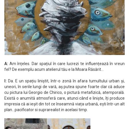
A:
Am înțeles. Dar spațiul în care lucrezi te influențează în vreun
fel? De exemplu acum atelierul tău e la Moara Răsărit…
I:
Da. E un spațiu liniștit, într-o zonă în afara tumultului urban și,
uneori, în serile lungi de vară, aș putea spune foarte clar că aduce
cu pictura lui Georgio de Chirico, o pictură metafizică, atemporală.
Există o anumită atmosferă care, atunci când e liniște, îți produce
impresia că ai ieșit din tot ce înseamnă viața urbană, ești într-un alt
plan…pacificator si suprarealist in acelasi timp.