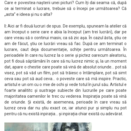
Care e povestea nașterii unei picturi? Cum îți dai seama că, după
ce ai terminat o lucrare, trebuie să o începi pe următoarea? Că
„asta” e ideea și nu o alta?
I:
Aici ar fi două lucruri de spus. De exemplu, spuneam la atelier că
am început o serie care e abia la început (am trei lucrări), dar pe
care vreau să o continui masiv, ca să zic așa. În cazul ăsta, știu ce
am de făcut, știu ce lucrări vreau să fac. După ce am terminat o
lucrare, caut deja documentație, schițe pentru următoarea. În
perioadele în care nu lucrez la o serie și pictez oarecum aleatoriu,
pot fi două săptămâni în care să nu lucrez nimic și, la un moment
dat, apare o chestie care poate să vină de absolut oriunde… pot să
visez, pot să văd un film, pot să trăiesc o întâmplare, pot să simt
ceva sau pot să aud ceva… o poveste care să mă inspire. Practic,
artistul e un om cu o mie de ochi și vede totul în jurul său. Artistul e
foarte analititc și sustrage subiecte din lucrurile pe care poate
majoritatea oamenilor le trec cu vederea. Inspirația poate să vină
de oriunde. Și există, de asemenea, perioade în care vreau să
lucrez ceva dar nu știu exact ce, iar atunci pur și simplu nu pot
pentru că nu există inpirația… și inpirația chiar există cu adevărat.