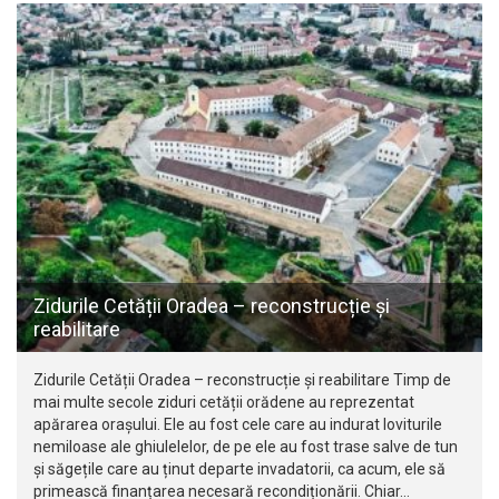
Zidurile Cetății Oradea – reconstrucție și
reabilitare
Zidurile Cetății Oradea – reconstrucție și reabilitare Timp de
mai multe secole ziduri cetății orădene au reprezentat
apărarea orașului. Ele au fost cele care au indurat loviturile
nemiloase ale ghiulelelor, de pe ele au fost trase salve de tun
și săgețile care au ținut departe invadatorii, ca acum, ele să
primească finanțarea necesară recondiționării. Chiar…