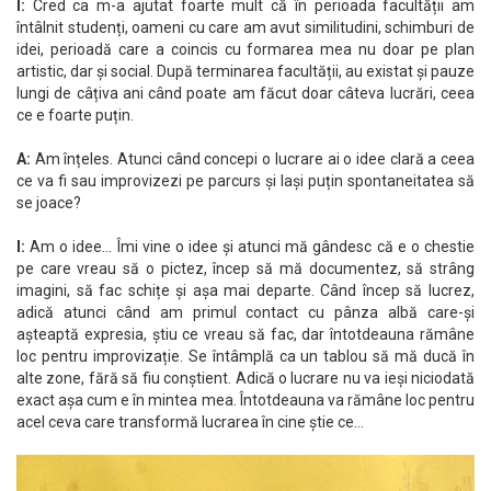
I:
Cred ca m-a ajutat foarte mult că în perioada facultății am
întâlnit studenți, oameni cu care am avut similitudini, schimburi de
idei, perioadă care a coincis cu formarea mea nu doar pe plan
artistic, dar și social. După terminarea facultății, au existat și pauze
lungi de câțiva ani când poate am făcut doar câteva lucrări, ceea
ce e foarte puțin.
A:
Am înțeles. Atunci când concepi o lucrare ai o idee clară a ceea
ce va fi sau improvizezi pe parcurs și lași puțin spontaneitatea să
se joace?
I:
Am o idee… Îmi vine o idee și atunci mă gândesc că e o chestie
pe care vreau să o pictez, încep să mă documentez, să strâng
imagini, să fac schițe și așa mai departe. Când încep să lucrez,
adică atunci când am primul contact cu pânza albă care-și
așteaptă expresia, știu ce vreau să fac, dar întotdeauna rămâne
loc pentru improvizație. Se întâmplă ca un tablou să mă ducă în
alte zone, fără să fiu conștient. Adică o lucrare nu va ieși niciodată
exact așa cum e în mintea mea. Întotdeauna va rămâne loc pentru
acel ceva care transformă lucrarea în cine știe ce…