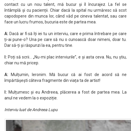
contact cu un nou talent, mă bucur și îl încurajez. La fel se
întâmplă și cu pacienții. Chiar dacă la spital nu urmăresc să scot
capodopere din munca lor, când văd pe cineva talentat, sau care
face un lucru frumos, bucuria este de partea mea.
A:
Dacă ar fi să îți iei tu un interviu, care e prima întrebare pe care
ți-ai pune-o? Una pe care să nu o cunoască doar nimeni, doar tu.
Dar să-ți și răspunzi la ea, pentru tine.
I:
Poți să scrii… „Nu-mi plac interviurile”, e și asta ceva. Nu, nu știu,
chiar nu mă pricep.
A:
Mulțumin, Ieronim. Mă bucur că ai fost de acord să ne
împărtășești câteva fragmente din viața ta de artist!
I:
Mulțumesc și eu Andreea, plăcerea a fost de partea mea. La
anul ne vedem la o expoziție.
Interviu luat de Andreea Lupu