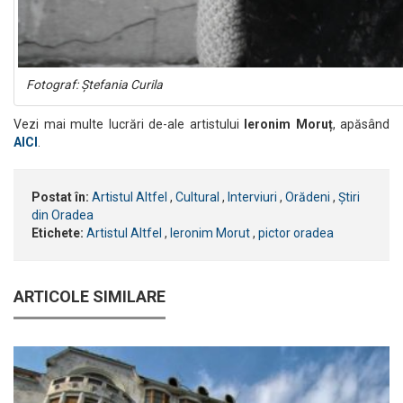
Fotograf: Ștefania Curila
Vezi mai multe lucrări de-ale artistului
Ieronim Moruț
, apăsând
AICI
.
Postat în:
Artistul Altfel
,
Cultural
,
Interviuri
,
Orădeni
,
Știri
din Oradea
Etichete:
Artistul Altfel
,
Ieronim Morut
,
pictor oradea
ARTICOLE SIMILARE