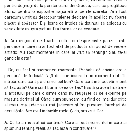
pentru deținuții de la penitenciarul din Oradea, care se pregăteau
atunci pentru o expoziție națională a penitenciarelor. Am fost
oarecum uimit să descopăr talente dedicate în acel loc nu foarte
plăcut și apăsător. E și lesne de înțeles că deținuții se aplecau cu
seriozitate asupra picturii. Era forma lor de evadare.
A:
Ai menționat de foarte multe ori despre niște pauze, niște
perioade în care nu ai fost atât de productiv din punct de vedere
artistic. Au fost momente în care ai vrut să renunți? Sau te-ai
gândit la asta?
I:
Da, au fost și asemenea momente. Probabil că oricine are o
perioadă de îndoială față de sine însuși la un moment dat. Te
întrebi: oare sunt pe drumul cel bun? Oare sunt într-adevăr menit
să fac asta? Oare sunt bun în ceea ce fac? Există și acea frustrare
a artistului pe care o simte când nu reușește să se exprime pe
măsura dorinței lui. Când, cum spuneam, eu fiind cel mai dur critic
al meu, mă judec sau mă judecam și îmi puneam întrebări de
genul ăsta. Am avut îndoielile mele. Și da, am vrut. Dar…
A:
Ce te-a motivat să continui? Care a fost momentul în care ai
spus: „nu renunț, vreau să fac asta în continuare”?