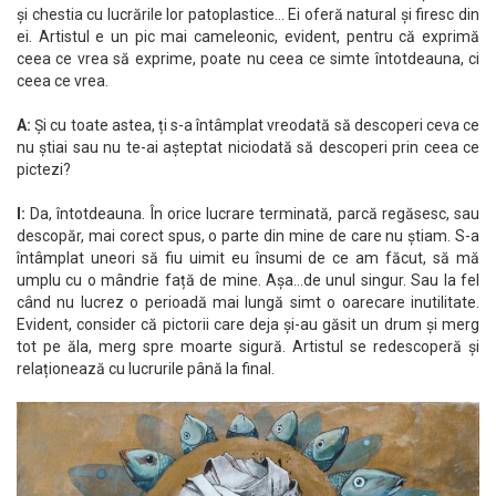
și chestia cu lucrările lor patoplastice… Ei oferă natural și firesc din
ei. Artistul e un pic mai cameleonic, evident, pentru că exprimă
ceea ce vrea să exprime, poate nu ceea ce simte întotdeauna, ci
ceea ce vrea.
A:
Și cu toate astea, ți s-a întâmplat vreodată să descoperi ceva ce
nu știai sau nu te-ai așteptat niciodată să descoperi prin ceea ce
pictezi?
I:
Da, întotdeauna. În orice lucrare terminată, parcă regăsesc, sau
descopăr, mai corect spus, o parte din mine de care nu știam. S-a
întâmplat uneori să fiu uimit eu însumi de ce am făcut, să mă
umplu cu o mândrie față de mine. Așa…de unul singur. Sau la fel
când nu lucrez o perioadă mai lungă simt o oarecare inutilitate.
Evident, consider că pictorii care deja și-au găsit un drum și merg
tot pe ăla, merg spre moarte sigură. Artistul se redescoperă și
relaționează cu lucrurile până la final.