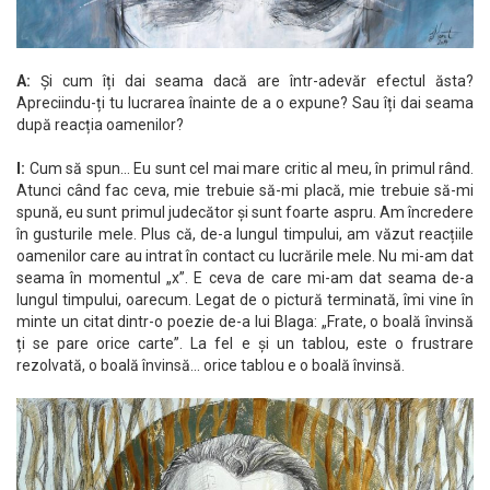
A:
Și cum îți dai seama dacă are într-adevăr efectul ăsta?
Apreciindu-ți tu lucrarea înainte de a o expune? Sau îți dai seama
după reacția oamenilor?
I:
Cum să spun… Eu sunt cel mai mare critic al meu, în primul rând.
Atunci când fac ceva, mie trebuie să-mi placă, mie trebuie să-mi
spună, eu sunt primul judecător și sunt foarte aspru. Am încredere
în gusturile mele. Plus că, de-a lungul timpului, am văzut reacțiile
oamenilor care au intrat în contact cu lucrările mele. Nu mi-am dat
seama în momentul „x”. E ceva de care mi-am dat seama de-a
lungul timpului, oarecum. Legat de o pictură terminată, îmi vine în
minte un citat dintr-o poezie de-a lui Blaga: „Frate, o boală învinsă
ți se pare orice carte”. La fel e și un tablou, este o frustrare
rezolvată, o boală învinsă… orice tablou e o boală învinsă.