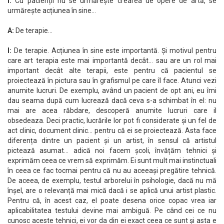
I:
Cu pacienții nu se urmărește crearea de opere de artă, se
urmărește acțiunea în sine…
A:
De terapie…
I:
De terapie. Acțiunea în sine este importantă. Și motivul pentru
care art terapia este mai importantă decât… sau are un rol mai
important decât alte terapii, este pentru că pacientul se
proiectează în pictura sau în grafismul pe care îl face. Atunci vezi
anumite lucruri. De exemplu, având un pacient de opt ani, eu îmi
dau seama după cum lucrează dacă ceva s-a schimbat în el: nu
mai are acea răbdare, descoperă anumite lucruri care il
obsedeaza. Deci practic, lucrările lor pot fi considerate și un fel de
act clinic, document clinic… pentru că ei se proiectează. Asta face
diferența dintre un pacient și un artist, în sensul că artistul
pictează asumat… adică noi facem școli, învățăm tehnici și
exprimăm ceea ce vrem să exprimăm. Ei sunt mult mai instinctuali
în ceea ce fac tocmai pentru că nu au aceeași pregătire tehnică.
De aceea, de exemplu, testul arborelui în psihologie, dacă nu mă
înșel, are o relevanță mai mică dacă i se aplică unui artist plastic.
Pentru că, în acest caz, el poate desena orice copac vrea iar
aplicabilitatea testului devine mai ambiguă. Pe când cei ce nu
cunosc aceste tehnici, ei vor da din ei exact ceea ce sunt și asta e