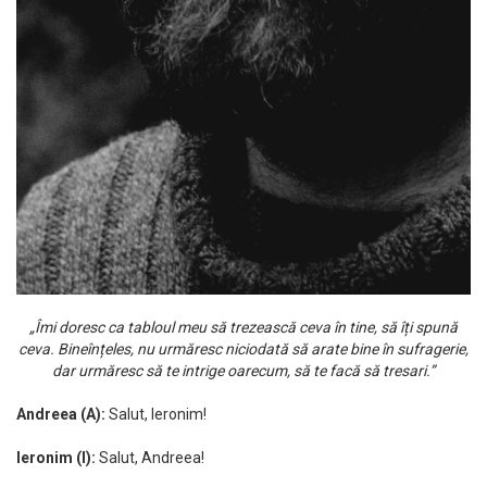
„Îmi doresc ca tabloul meu să trezească ceva în tine, să îți spună
ceva. Bineînțeles, nu urmăresc niciodată să arate bine în sufragerie,
dar urmăresc să te intrige oarecum, să te facă să tresari.”
Andreea (A):
Salut, Ieronim!
Ieronim (I):
Salut, Andreea!