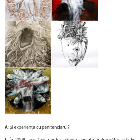
A:
Și experiența cu penitenciarul?
I:
În 2009, am fost pentru câteva ședințe, îndrumător artistic