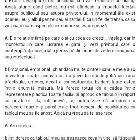
I:
Exact. Descopăr și mă descopăr cumva… Practic, e un dialog.
Adică atunci când pictez, nu mă gândesc la impactul lucrării
asupra publicului sau asupra privitorului. În momentul ăla exist
doar eu, eu și albul panzei sau al hartiei. E ca un fel de transă, ca să
zic așa, în care aspectele exterioare se estompează.
A:
E o relație intimă pe care o ai cu ceea ce creezi… Înțeleg, dar în
momentul în care lucrarea e gata și vezi privitorul care o
contemplă, îți dorești să o perceapă din punct de vedere emoțional
sau intelectual?
I:
Emoțional, emoțional…chiar dacă multe dintre lucrările mele au o
poveste în spate, aceasta ar fi o poveste mai degrabă din zona
afectivului, emoției, decât a conceptualului. Evident toate astea
într-o anumită măsură. Mă feresc totuși de a cădea într-o
reprezentare plastică foarte facilă. Și apropo de tablouri în raport
cu privitorul… da, într-adevăr, aș putea zice că urmăresc o
oarecare reacție și parcă mi-e frică deseori de posibilitatea ca
tabloul meu să fie anost. Adică nu vreau să te lase rece.
A: Am înțeles…
I:
Îmi doresc ca tabloul meu să trezeasca ceva în tine, să îți spună