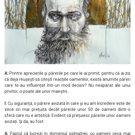
A:
Printre aprecierile și părerile pe care le-ai primit, pentru că ai zis
că deja reușești să citești reacțiile oamenilor, există anumite păreri
care te-au influențat într-un mod decisiv? Nu neapărat ale unui
privitor, ci poate ale unor maeștrii..
I:
Cu siguranță, o părere avizată în care și eu am încredere este de
zece ori mai prețuită decât părerile unor 50 de oameni dintr-o
sferă care nu e artistică. Evident că prețuiesc părerile unor oameni
avizați. Și da, au fost.
A:
Faptul că lucrezi în domeniul psihiatriei, cu oameni ceva mai