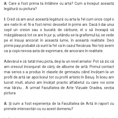
A:
Care a fost prima ta întâlnire cu arta? Cum a început această
legătură cu pictura?
I:
Cred că am avut această legătură cu arta la fel cum orice copil o
are nativ în el. N-a fost nimic deosebit în primii ani. Dacă îi dai unui
copil un creion sau o bucată de cărbune, el o să înceapă să
mâzgălească tot ce are în jur și, uitându-se la grafismul lui, se vede
pe el însuși ancorat în această lume, în această realitate. Deci
primii pași probabil că sunt la fel ca în cazul fiecăruia. Noi toți avem
ca și copii nevoia asta de exprimare, de ancorare în realitate.
Adevărul e că tatăl meu picta, deși la un nivel amator. Pot să zic că
am crescut înconjurat de cărți, de albume de artă. Primul contact
mai serios s-a produs în clasele de gimnaziu când învățam la un
profil de artă iar apoi liceul tot cu profil artistic în Beiuș. În liceu am
lucrat mult, atunci am învățat practic alfabetul cu care voi scrie
mai târziu… A urmat Facultatea de Arte Vizuale Oradea, secția
pictura.
A:
Și cum a fost experiența de la Facultatea de Artă în raport cu
primele intersectări cu cu acest domeniu?