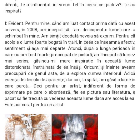
diferiți, te-a influențat în vreun fel în ceea ce pictezi? Te-au
inspirat?
I:
Evident. Pentru mine, când am luat contact prima dată cu acest
univers, în 2008, am început să… am descoperit o lume care…a
schimbat în mine. Am simțit deodată nevoia să exprim. Pentru că
acolo e o lume foarte bogată în trăiri, în ceea ce înseamnă afectiv,
sentiment și așa mai departe. Atunci, după o lungă perioadă în
care nu am fost foarte preocupat de pictură, am început să lucrez
mai serios, găsindu-mi mare inspirație în această lume
distorsionată, înstrăinată de ea însăși. Oricum, și înainte aveam
preocupări de genul ăsta, de a explora cumva interiorul. Adică
esența de dincolo de aparențe, dar aici, la spital, am găsit o lume în
care parcă… Deci pentru un artist, indiferent de forma de
exprimare pe care o abordează, fie ea pictura sau literatura, e
păcat să fie trecută cu vederea aceasta lume daca are acces la ea.
Este aur curat pentru un artist.