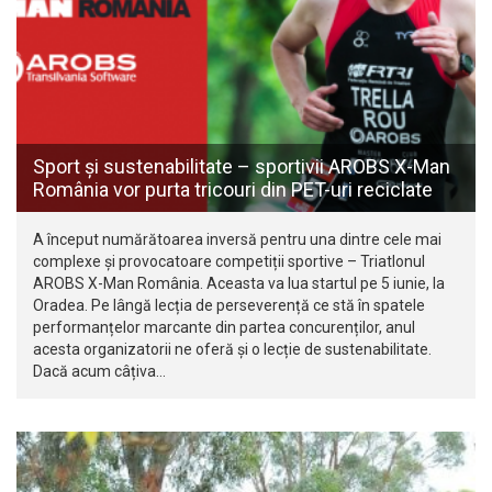
Sport și sustenabilitate – sportivii AROBS X-Man
România vor purta tricouri din PET-uri reciclate
A început numărătoarea inversă pentru una dintre cele mai
complexe și provocatoare competiții sportive – Triatlonul
AROBS X-Man România. Aceasta va lua startul pe 5 iunie, la
Oradea. Pe lângă lecția de perseverență ce stă în spatele
performanțelor marcante din partea concurenților, anul
acesta organizatorii ne oferă și o lecție de sustenabilitate.
Dacă acum câțiva…