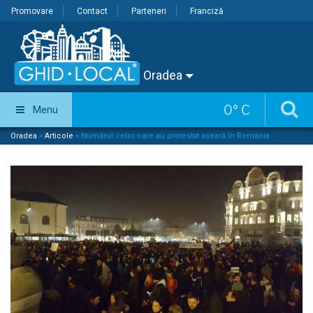
Promovare
Contact
Parteneri
Franciză
Oradea
0
°
C
Menu
Oradea
»
Articole
»
Numărul celor care au protestat aseară în România