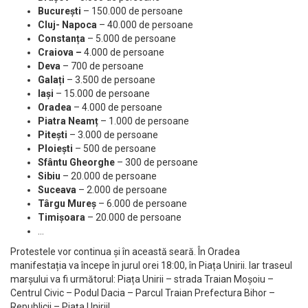
București
– 150.000 de persoane
Cluj- Napoca
– 40.000 de persoane
Constanța
– 5.000 de persoane
Craiova –
4.000 de persoane
Deva
– 700 de persoane
Galați
– 3.500 de persoane
Iași
– 15.000 de persoane
Oradea
– 4.000 de persoane
Piatra Neamț
– 1.000 de persoane
Pitești
– 3.000 de persoane
Ploiești
– 500 de persoane
Sfântu Gheorghe
– 300 de persoane
Sibiu
– 20.000 de persoane
Suceava
– 2.000 de persoane
Târgu Mureș
– 6.000 de persoane
Timișoara
– 20.000 de persoane
…
Protestele vor continua și în această seară. În Oradea
manifestația va începe în jurul orei 18:00, în Piața Unirii. Iar traseul
marșului va fi următorul:
Piața Unirii – strada Traian Moșoiu –
Centrul Civic – Podul Dacia – Parcul Traian Prefectura Bihor –
Republicii – Piața Unirii!