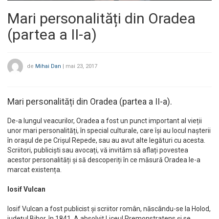
Mari personalități din Oradea
(partea a II-a)
de
Mihai Dan
|
mai 23, 2017
Mari personalități din Oradea (partea a II-a).
De-a lungul veacurilor, Oradea a fost un punct important al vieții
unor mari personalități, în special culturale, care își au locul nașterii
în orașul de pe Crișul Repede, sau au avut alte legături cu acesta.
Scriitori, publiciști sau avocați, vă invităm să aflați povestea
acestor personalități și să descoperiți în ce măsură Oradea le-a
marcat existența.
Iosif Vulcan
Iosif Vulcan a fost publicist și scriitor român, născându-se la Holod,
județul Bihor, în 1841. A absolvit Liceul Premonstratens și se