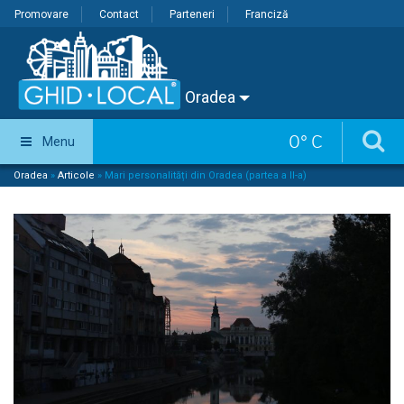
Promovare
Contact
Parteneri
Franciză
Oradea
0
°
C
Menu
Oradea
»
Articole
»
Mari personalități din Oradea (partea a II-a)