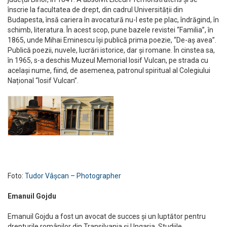
înscrie la facultatea de drept, din cadrul Universității din
Budapesta, însă cariera în avocatură nu-I este pe plac, îndrăgind, în
schimb, literatura. În acest scop, pune bazele revistei “Familia”, în
1865, unde Mihai Eminescu își publică prima poezie, “De-aș avea”.
Publică poezii, nuvele, lucrări istorice, dar și romane. În cinstea sa,
în 1965, s-a deschis Muzeul Memorial Iosif Vulcan, pe strada cu
același nume, fiind, de asemenea, patronul spiritual al Colegiului
Național “Iosif Vulcan”.
Foto:
Tudor Vâșcan – Photographer
Emanuil Gojdu
Emanuil Gojdu a fost un avocat de succes și un luptător pentru
drepturile românilor din Transilvania și Ungaria. Studiile