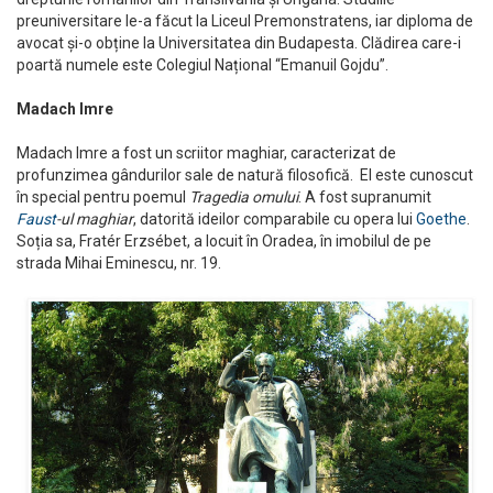
preuniversitare le-a făcut la Liceul Premonstratens, iar diploma de
avocat și-o obține la Universitatea din Budapesta. Clădirea care-i
poartă numele este Colegiul Național “Emanuil Gojdu”.
Madach Imre
Madach Imre a fost un scriitor maghiar, caracterizat de
profunzimea gândurilor sale de natură filosofică. El este cunoscut
în special pentru poemul
Tragedia omului
. A fost supranumit
Faust
-ul maghiar
, datorită ideilor comparabile cu opera lui
Goethe
.
Soția sa, Fratér Erzsébet, a locuit în Oradea, în imobilul de pe
strada Mihai Eminescu, nr. 19.