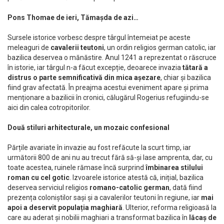
Pons Thomae de ieri, Tămașda de azi…
Sursele istorice vorbesc despre târgul întemeiat pe aceste
meleaguri de
cavalerii teutoni
, un ordin religios german catolic, iar
bazilica deservea o mănăstire. Anul 1241 a reprezentat o răscruce
în istorie, iar târgul n-a făcut excepție, deoarece invazia
tătară a
distrus o parte semnificativă din mica așezare
, chiar și bazilica
fiind grav afectată. În preajma acestui eveniment apare și prima
menționare a bazilicii în cronici, călugărul Rogerius refugiindu-se
aici din calea cotropitorilor.
Două stiluri arhitecturale, un mozaic confesional
Părțile avariate în invazie au fost refăcute la scurt timp, iar
următorii 800 de ani nu au trecut fără să-și lase amprenta, dar, cu
toate acestea, ruinele rămase încă surprind
îmbinarea stilului
roman cu cel gotic
. Izvoarele istorice atestă că, inițial, bazilica
deservea serviciul religios
romano-catolic german
, dată fiind
prezența coloniștilor sași și a cavalerilor teutoni în regiune, iar
mai
apoi a deservit populația maghiară
. Ulterior, reforma religioasă la
care au aderat și nobilii maghiari a transformat bazilica în
lăcaș de