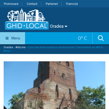
Promovare
Contact
Parteneri
Franciză
Oradea
0
°
C
Menu
Oradea
»
Articole
»
Cea mai mare bazilică romanică din Transilvania se află în
Bihor