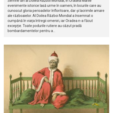
Semne din al Doilea Război Mondial, în Oradea Marile
evenimente istorice lasă urme în oameni, în locurile care au
cunoscut gloria perioadelor înfloritoare, dar și lacrimile amare
ale războaielor. Al Doilea Război Mondial a însemnat o
cumpănă în viața întregii omeniri, iar Oradea n-a făcut
excepție. Toate podurile rutiere au căzut pradă
bombardamentelor pentru a…