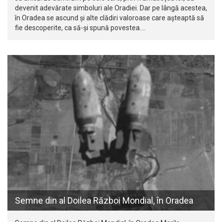
devenit adevărate simboluri ale Oradiei. Dar pe lângă acestea,
în Oradea se ascund și alte clădiri valoroase care așteaptă să
fie descoperite, ca să-și spună povestea.…
Semne din al Doilea Război Mondial, în Oradea