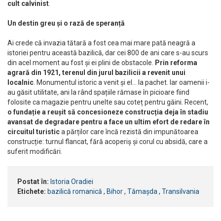
cult calvinist
.
Un destin greu și o rază de speranță
Ai crede că invazia tătară a fost cea mai mare pată neagră a
istoriei pentru această bazilică, dar cei 800 de ani care s-au scurs
din acel moment au fost și ei plini de obstacole.
Prin reforma
agrară din 1921, terenul din jurul bazilicii a revenit unui
localnic
. Monumentul istoric a venit și el… la pachet. Iar oamenii i-
au găsit utilitate, ani la rând spațiile rămase în picioare fiind
folosite ca magazie pentru unelte sau coteț pentru găini. Recent,
o fundație a reușit să concesioneze construcția deja în stadiu
avansat de degradare pentru a face un ultim efort de redare în
circuitul turistic
a părților care încă rezistă din impunătoarea
construcție: turnul flancat, fără acoperiș și corul cu absidă, care a
suferit modificări.
Postat în:
Istoria Oradiei
Etichete:
bazilică romanică
,
Bihor
,
Tămașda
,
Transilvania