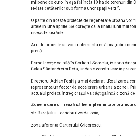
milioane de euro, în așa fel încât 10 ha de terenuri din O
redate cetățenilor sub forma unor spații verzi”.
O parte din aceste proiecte de regenerare urbană vor fi 
altele în luna aprilie. Se doreşte ca la finalul lunii mai 
începute lucrările.
Aceste proiecte se vor implementa în 7 locații din muni
presă.
Prima locație se află în Cartierul Soarelui, în zona din
Calea Sântandrei și Peța, unde se construiesc în prezen
Directorul Adrian Foghiș a mai declarat: „Realizarea corid
reprezenta un factor de accelerare urbană a zonei.. Prin
actualul proiect, întreg orașul va câștiga încă o zonă d
Zone în care urmează să fie implementate proiecte 
str. Barcăului – coridorul verde Ioșia;
zona aferentă Cartierului Grigorescu,