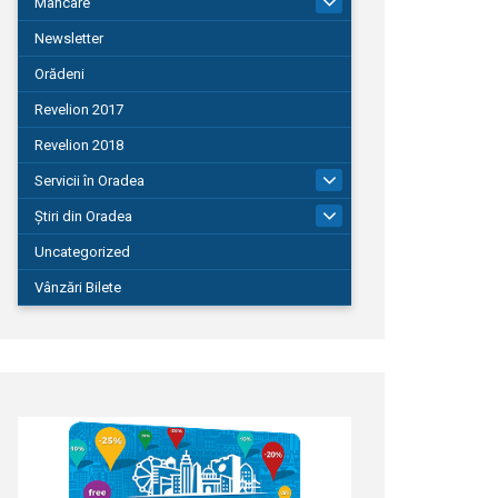
Mâncare
22
Newsletter
Orădeni
Revelion 2017
Revelion 2018
Servicii în Oradea
104
Știri din Oradea
1.127
Uncategorized
Vânzări Bilete