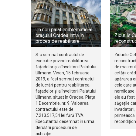
Un nou palat emblematic al
orașului Oradea intră în
Zidurile C
proces de reabilitare
reconstruc
S-a semnat contractul de
Zidurile Ce
execuție privind reabilitarea
reconstrucț
fațadelor și a învelitorii Palatului
de mai mult
Ullmann. Vineri, 15 februarie
cetății oră
2019, a fost semnat contractul
apărarea or
de lucrări pentru reabilitarea
cele care au
fațadelor și a învelitorii Palatului
nemiloase a
Ullmann, situat în Oradea, Piața
ele au fost 
1 Decembrie, nr. 9. Valoarea
săgețile ca
contractului este de
invadatorii
7.213.517,54 lei fără TVA.
primească 
Executantul desemnat în urma
recondițion
derulării procedurii de
achiziție…