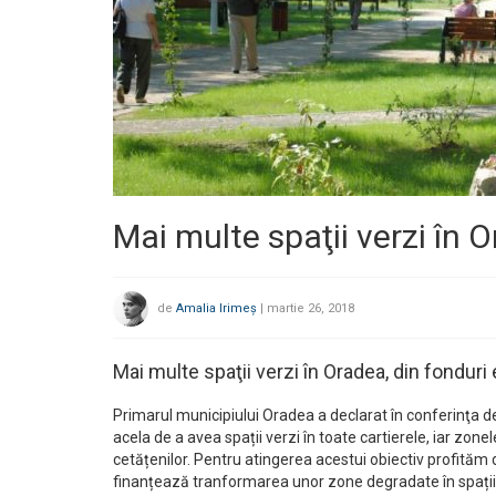
Mai multe spaţii verzi în 
de
Amalia Irimeș
|
martie 26, 2018
Mai multe spaţii verzi în Oradea, din fondur
Primarul municipiului Oradea a declarat în conferinţa de
acela de a avea spații verzi în toate cartierele, iar zon
cetățenilor. Pentru atingerea acestui obiectiv profităm
finanțează tranformarea unor zone degradate în spații 