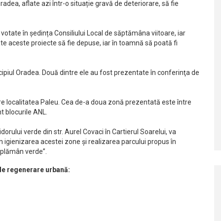
radea, aflate azi într-o situație gravă de deteriorare, să fie
votate în ședința Consiliului Local de săptămâna viitoare, iar
toate aceste proiecte să fie depuse, iar în toamnă să poată fi
cipiul Oradea. Două dintre ele au fost prezentate în conferinţa de
spre localitatea Paleu. Cea de-a doua zonă prezentată este între
t blocurile ANL.
orului verde din str. Aurel Covaci în Cartierul Soarelui, va
 igienizarea acestei zone și realizarea parcului propus în
e plămân verde”.
de regenerare urbană: