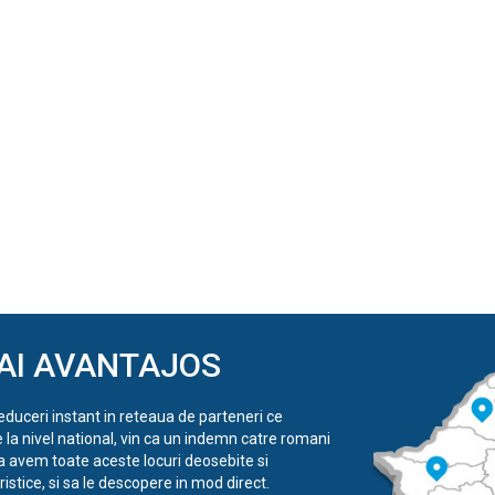
AI AVANTAJOS
reduceri instant in reteaua de parteneri ce
e la nivel national, vin ca un indemn catre romani
a avem toate aceste locuri deosebite si
istice, si sa le descopere in mod direct.