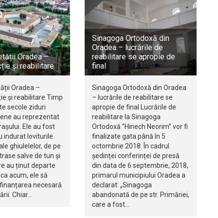
Sinagoga Ortodoxă din
Oradea – lucrările de
etății Oradea –
reabilitare se apropie de
ție și reabilitare
final
tății Oradea –
Sinagoga Ortodoxă din Oradea
ie și reabilitare Timp
– lucrările de reabilitare se
e secole ziduri
apropie de final Lucrările de
dene au reprezentat
reabilitare la Sinagoga
așului. Ele au fost
Ortodoxă ”Hinech Neorim” vor fi
 indurat loviturile
finalizate gata până în 5
le ghiulelelor, de pe
octombrie 2018. În cadrul
trase salve de tun și
ședinței conferinței de presă
re au ținut departe
din data de 6 septembrie, 2018,
, ca acum, ele să
primarul municipiului Oradea a
finanțarea necesară
declarat: „Sinagoga
ării. Chiar…
abandonată de pe str. Primăriei,
care a fost…