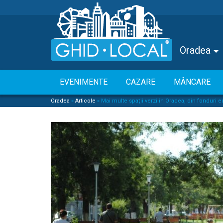
Oradea
EVENIMENTE
CAZARE
MÂNCARE
Oradea
»
Articole
»
Mai multe spaţii verzi în Oradea, din fonduri