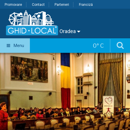
Promovare
Contact
Parteneri
Franciză
Oradea
0
°
C
Menu