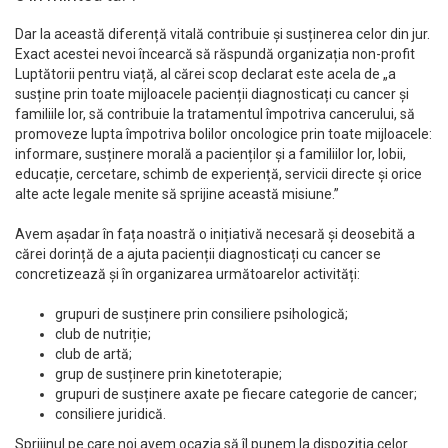
Dar la această diferență vitală contribuie și susținerea celor din jur.
Exact acestei nevoi încearcă să răspundă organizația non-profit
Luptătorii pentru viață, al cărei scop declarat este acela de „a
susține prin toate mijloacele pacienții diagnosticați cu cancer și
familiile lor, să contribuie la tratamentul împotriva cancerului, să
promoveze lupta împotriva bolilor oncologice prin toate mijloacele:
informare, susținere morală a pacienților și a familiilor lor, lobii,
educație, cercetare, schimb de experiență, servicii directe și orice
alte acte legale menite să sprijine această misiune.”
Avem așadar în fața noastră o inițiativă necesară și deosebită a
cărei dorință de a ajuta pacienții diagnosticați cu cancer se
concretizează și în organizarea următoarelor activități:
grupuri de susținere prin consiliere psihologică;
club de nutriție;
club de artă;
grup de susținere prin kinetoterapie;
grupuri de susținere axate pe fiecare categorie de cancer;
consiliere juridică.
Sprijinul pe care noi avem ocazia să îl punem la dispoziția celor