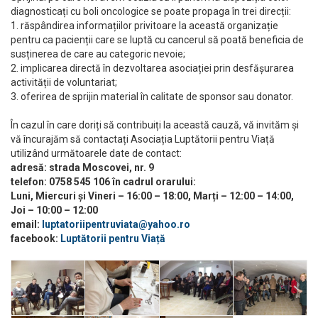
diagnosticați cu boli oncologice se poate propaga în trei direcții:
1. răspândirea informațiilor privitoare la această organizație
pentru ca pacienții care se luptă cu cancerul să poată beneficia de
susținerea de care au categoric nevoie;
2. implicarea directă în dezvoltarea asociației prin desfășurarea
activității de voluntariat;
3. oferirea de sprijin material în calitate de sponsor sau donator.
În cazul în care doriți să contribuiți la această cauză, vă invităm și
vă încurajăm să contactați Asociația Luptătorii pentru Viață
utilizând următoarele date de contact:
adresă: strada Moscovei, nr. 9
telefon: 0758 545 106 în cadrul orarului:
Luni, Miercuri și Vineri – 16:00 – 18:00, Marți – 12:00 – 14:00,
Joi – 10:00 – 12:00
email:
luptatoriipentruviata@yahoo.ro
facebook:
Luptătorii pentru Viață