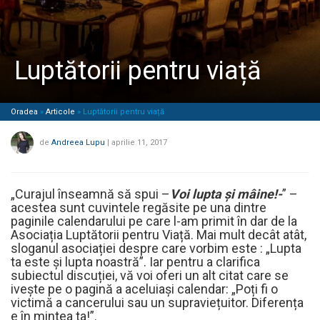
Luptătorii pentru viață
Oradea
»
Articole
»
Luptătorii pentru viață
de
Andreea Lupu
|
aprilie 11, 2017
„Curajul înseamnă să spui –
Voi lupta și mâine!-
” –
acestea sunt cuvintele regăsite pe una dintre
paginile calendarului pe care l-am primit în dar de la
Asociația Luptătorii pentru Viață. Mai mult decât atât,
sloganul asociației despre care vorbim este : „Lupta
ta este și lupta noastră”. Iar pentru a clarifica
subiectul discuției, vă voi oferi un alt citat care se
ivește pe o pagină a aceluiași calendar: „Poți fi o
victimă a cancerului sau un supraviețuitor. Diferența
e în mintea ta!”.