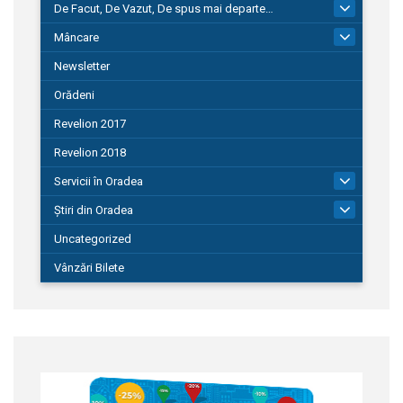
De Facut, De Vazut, De spus mai departe…
580
Mâncare
22
Newsletter
Orădeni
Revelion 2017
Revelion 2018
Servicii în Oradea
104
Știri din Oradea
1.127
Uncategorized
Vânzări Bilete