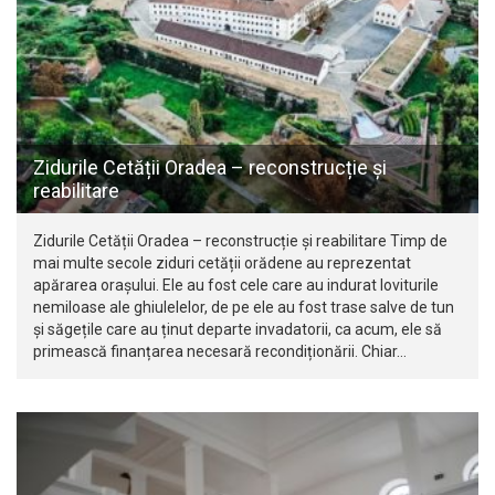
Zidurile Cetății Oradea – reconstrucție și
reabilitare
Zidurile Cetății Oradea – reconstrucție și reabilitare Timp de
mai multe secole ziduri cetății orădene au reprezentat
apărarea orașului. Ele au fost cele care au indurat loviturile
nemiloase ale ghiulelelor, de pe ele au fost trase salve de tun
și săgețile care au ținut departe invadatorii, ca acum, ele să
primească finanțarea necesară recondiționării. Chiar…