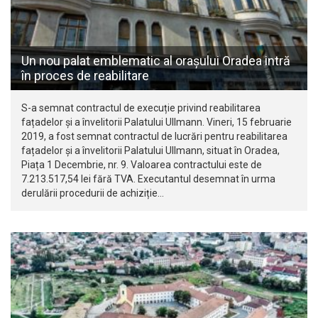
Un nou palat emblematic al orașului Oradea intră
în proces de reabilitare
S-a semnat contractul de execuție privind reabilitarea
fațadelor și a învelitorii Palatului Ullmann. Vineri, 15 februarie
2019, a fost semnat contractul de lucrări pentru reabilitarea
fațadelor și a învelitorii Palatului Ullmann, situat în Oradea,
Piața 1 Decembrie, nr. 9. Valoarea contractului este de
7.213.517,54 lei fără TVA. Executantul desemnat în urma
derulării procedurii de achiziție…