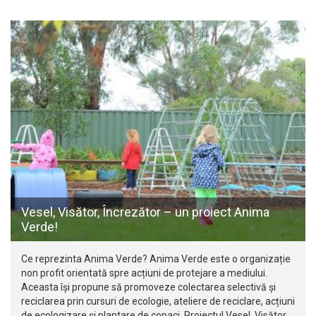
Vesel, Visător, Încrezător – un proiect Anima
Verde!
Ce reprezinta Anima Verde? Anima Verde este o organizație
non profit orientată spre acțiuni de protejare a mediului.
Aceasta își propune să promoveze colectarea selectivă și
reciclarea prin cursuri de ecologie, ateliere de reciclare, acțiuni
de ecologizare și plantare de copaci. Proiectul Vesel, Visător,