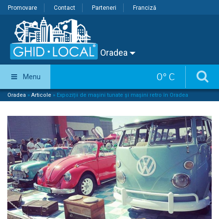
Promovare
Contact
Parteneri
Franciză
Oradea
0
°
C
Menu
Oradea
»
Articole
»
Expoziții de mașini tunate și mașini retro în Oradea