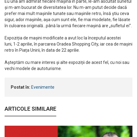
Eu una am admirat fiecare mașina în parte, le-am ascultat sunetul
și m-am bucurat de diversitatea lor. Nu m-am putut decide dacă
prefer mai mult mașinile tunate sau mașinile retro, însă știu ceva
sigur, ador mașinile, așa cum sunt ele, fie mai modelate, fie lăsate
în culoarea originală…până la urmă fiecare mașină are „sufletul ei”.
Expoziția de mașini modificate a avut loc la începutul acestei
luni, 1-2 aprilie, în parcarea Oradea Shopping City, iar cea de mașini
retro în Piața Unirii, în data de 22 aprilie.
Așteptăm cu mare interes și alte expoziții de acest fel, cu noi sau
vechi modele de autoturisme.
Postat în:
Evenimente
ARTICOLE SIMILARE