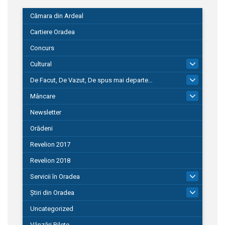
Cămara din Ardeal
Cartiere Oradea
Concurs
Cultural
101
De Facut, De Vazut, De spus mai departe…
580
Mâncare
22
Newsletter
Orădeni
Revelion 2017
Revelion 2018
Servicii în Oradea
104
Știri din Oradea
1.127
Uncategorized
Vânzări Bilete