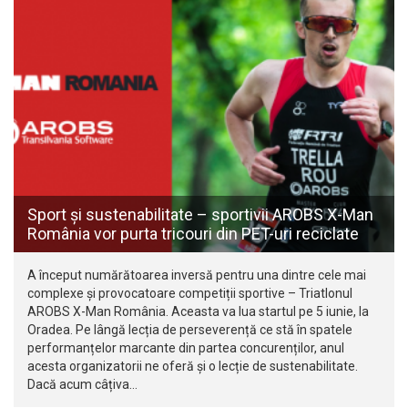
Sport și sustenabilitate – sportivii AROBS X-Man
România vor purta tricouri din PET-uri reciclate
A început numărătoarea inversă pentru una dintre cele mai
complexe și provocatoare competiții sportive – Triatlonul
AROBS X-Man România. Aceasta va lua startul pe 5 iunie, la
Oradea. Pe lângă lecția de perseverență ce stă în spatele
performanțelor marcante din partea concurenților, anul
acesta organizatorii ne oferă și o lecție de sustenabilitate.
Dacă acum câțiva…