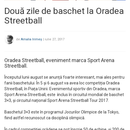
Două zile de baschet la Oradea
Streetball
de
Amalia Irimeș
|
iulie 27, 2017
Oradea Streetball, eveniment marca Sport Arena
Streetball.
Începutul lunii august se anunță foarte interesant, mai ales pentru
fanii baschetului. În 5 și 6 august va avea loc competiția Oradea
Streetball, în Piața Unirii. Evenimentul sportiv din Oradea, marca
Sport Arena Streetball, este
i
nclus în circuitul mondial de baschet
3×3, și circuitul național Sport Arena Streetball Tour 2017.
Baschetul 3×3 este în programul Jocurilor Olimpice de la Tokyo,
fiind astfel recunoscut ca disciplină olimpică.
În cadrul competiției orădene se pot înscrie 50 de echipe și 200 de