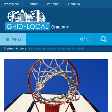
Promovare
Contact
Parteneri
Franciză
Oradea
0
°
C
Menu
Oradea
»
Articole
»
Două zile de baschet la Oradea Streetball