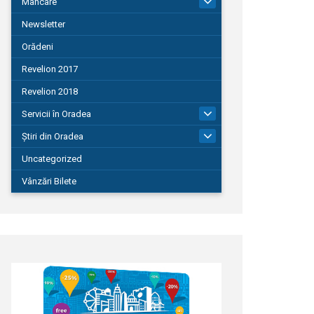
Mâncare
22
Newsletter
Orădeni
Revelion 2017
Revelion 2018
Servicii în Oradea
104
Știri din Oradea
1.127
Uncategorized
Vânzări Bilete