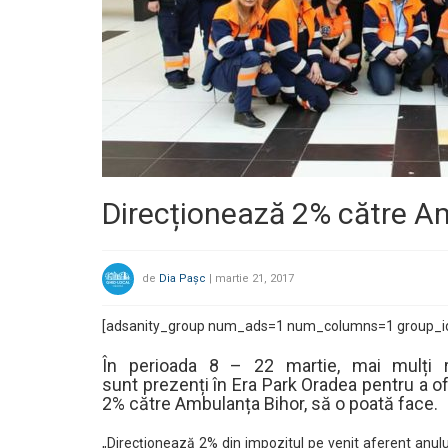
Direcționează 2% către A
de
Dia Pașc
|
martie 21, 2017
[adsanity_group num_ads=1 num_columns=1 group_i
În perioada 8 – 22 martie, mai mulți r
sunt prezenți în Era Park Oradea pentru a ofe
2% către Ambulanța Bihor, să o poată face.
„Direcționează 2% din impozitul pe venit aferent anul