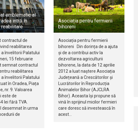
lat emblematic al
radea intră în
Asociația pentru fermierii
reabilitare
bihoreni
 contractul de
Asociația pentru fermierii
ivind reabilitarea
bihoreni Din dorința de a ajuta
 a învelitorii Palatului
și de a contribui activ la
neri, 15 februarie
dezvoltarea agriculturii
st semnat contractul
bihorene, la data de 12 aprilie
pentru reabilitarea
2012 a luat naștere Asociația
 a învelitorii Palatului
Județeană a Crescătorilor și
tuat în Oradea, Piața
Lucrătorilor în Reproducția
, nr. 9. Valoarea
Animalelor Bihor (AJCLRA
i este de
Bihor). Aceasta își propune să
4 lei fără TVA.
vină în sprijinul micilor fermieri
l desemnat în urma
care doresc să investească în
ocedurii de
acest…