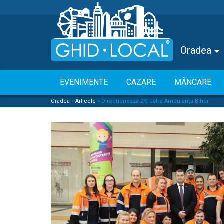
Oradea
EVENIMENTE
CAZARE
MÂNCARE
Oradea
»
Articole
»
Direcționează 2% către Ambulanța Bihor