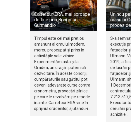
Carrefour ERA, mai aproape
Un nou pa
de tine prin Bringo și
orașului O
Gurmandio
proces de 
Timpul este cel mai prețios
S-a semnat
amănunt al omului modern,
execuție pr
mereu preocupat și prins în
fațadelor și
activitățile sale zilnice.
Ullmann. Vi
Experimentăm asta și la
2019, a fo
Oradea, un oraș în puternică
de lucrări 
dezvoltare. În aceste condiții,
fațadelor și
cumpărăturile sau gătitul pot
Ullmann, si
deveni adevărate curse contra
1 Decembrie
cronometru, provocări zilnice
contractulu
pe care le rezolvăm pe repede
7.213.517,5
înainte. Carrefour ERA vine în
Executantu
sprijinul orădenilor, ajutându-i…
derulării pr
achiziție…