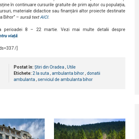
ine în continuare cursurile gratuite de prim ajutor cu populația,
suri, materiale didactice sau finanțării altor proiecte destinate
ța Bihor” –
sursă text
AICI
.
ra perioadei 8 – 22 martie. Vezi mai multe detalii despre
tru viață
.
s=337 /]
Postat în:
Știri din Oradea
,
Utile
Etichete:
2 la suta
,
ambulanta bihor
,
donatii
ambulanta
,
serviciul de ambulanta bihor