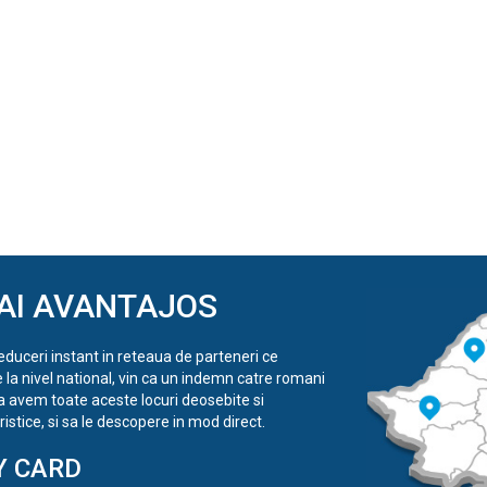
AI AVANTAJOS
reduceri instant in reteaua de parteneri ce
e la nivel national, vin ca un indemn catre romani
a avem toate aceste locuri deosebite si
istice, si sa le descopere in mod direct.
Y CARD