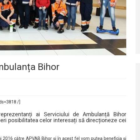
mbulanța Bihor
ds=3818 /]
eprezentanți ai Serviciului de Ambulanță Bihor
ri posibilitatea celor interesați să direcționeze cei
ui 2016 către APVAB Bihor și în acest fel vom putea beneficia și