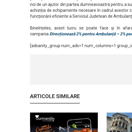
noi de un ajutor din partea dumneavoastră pentru a susț
achiziția de echipamente necesare în cadrul acestor cur
funcționării eficiente a Serviciul Judetean de Ambulan
Bineînțeles, acest lucru se poate face și în afa
campania
Direcționează 2% pentru Ambulanță – 2% pen
[adsanity_group num_ads=1 num_columns=1 group_id
ARTICOLE SIMILARE