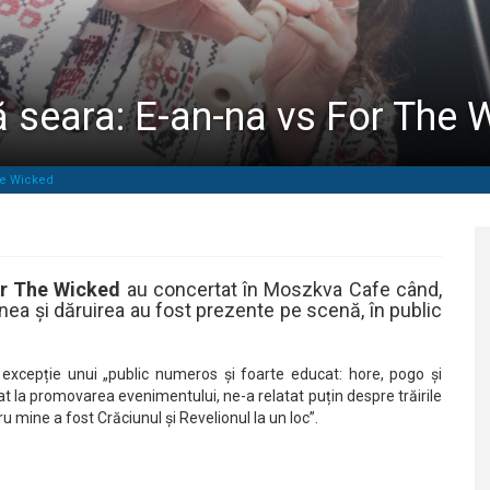
 seara: E-an-na vs For The 
he Wicked
r The Wicked
au concertat în Moszkva Cafe când,
unea și dăruirea au fost prezente pe scenă, în public
excepție unui „public numeros și foarte educat: hore, pogo și
at la promovarea evenimentului, ne-a relatat puțin despre trăirile
 mine a fost Crăciunul și Revelionul la un loc”.