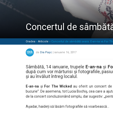
Concertul de sâmbătă
Oradea
»
Articole
»
Concertul de sâmbătă seara: E-an-na vs For T
de
Dia Pașc
|
ianuarie 16, 2017
Sâmbătă, 14 ianuarie, trupele
E-an-na
și
Fo
după cum vor mărturisi și fotografiile, pasi
și au învăluit întreg localul.
E-an-na
și
For The Wicked
au oferit un concert de 
bucurie”. De asemena, tot Lucia Bochiș, cea care a ajut
de la concert concluzionând simplu, dar sugestiv: „pentru
Așadar, haideți să lăsăm fotografiile să voarbească…