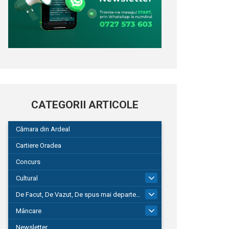
CATEGORII ARTICOLE
Cămara din Ardeal
Cartiere Oradea
Concurs
Cultural
101
De Facut, De Vazut, De spus mai departe…
580
Mâncare
22
Newsletter