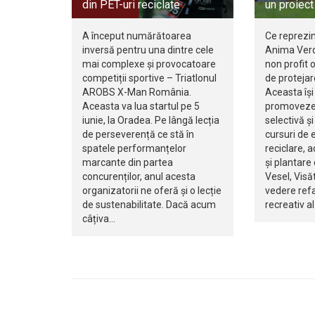
din PET-uri reciclate
un proiec
A început numărătoarea
Ce reprezi
inversă pentru una dintre cele
Anima Verd
mai complexe și provocatoare
non profit 
competiții sportive – Triatlonul
de protejar
AROBS X-Man România.
Aceasta îș
Aceasta va lua startul pe 5
promoveze
iunie, la Oradea. Pe lângă lecția
selectivă și
de perseverență ce stă în
cursuri de 
spatele performanțelor
reciclare, 
marcante din partea
și plantare
concurenților, anul acesta
Vesel, Visăt
organizatorii ne oferă și o lecție
vedere refa
de sustenabilitate. Dacă acum
recreativ al
câțiva…