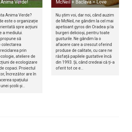
t Anima Verde!
McNeil + Baclava = Love
nta Anima Verde?
Nu știm voi, dar noi, când auzim
e este o organizație
de McNeil, ne gândim la cel mai
orientată spre acțiuni
apetisant gyros din Oradea și la
e a mediului.
burgeri delicioși, pentru toate
i propune să
gusturile. Ne gândim la o
 colectarea
afacere care a crescut oferind
 reciclarea prin
produse de calitate, cu care ne
ecologie, ateliere de
răsfață papilele gustative încă
acțiuni de ecologizare
din 1993. Și, când credeai că ți-a
 de copaci. Proiectul
oferit tot ce e…
or, Încrezător are în
cerea spațiului
 unei școlii și…