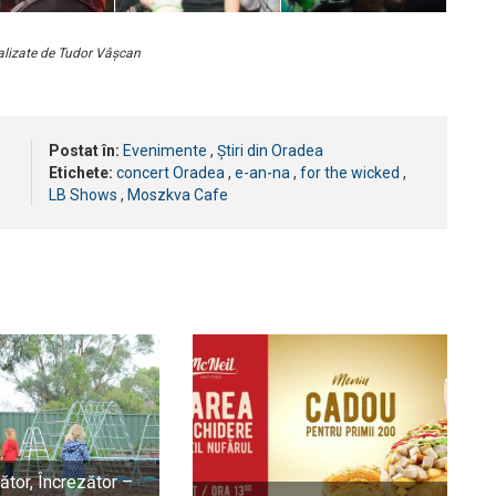
ealizate de Tudor Vâșcan
Postat în:
Evenimente
,
Știri din Oradea
Etichete:
concert Oradea
,
e-an-na
,
for the wicked
,
LB Shows
,
Moszkva Cafe
ător, Încrezător –