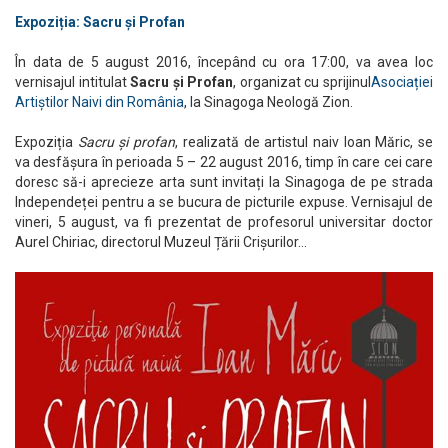
Expoziția: Sacru și Profan
În data de 5 august 2016, începând cu ora 17:00, va avea loc
vernisajul intitulat
Sacru și Profan
, organizat cu sprijinul
Asociației
Artiștilor Naivi din România
, la Sinagoga Neologă Zion.
Expoziția
Sacru și profan
, realizată de artistul naiv Ioan Măric, se
va desfășura în perioada 5 – 22 august 2016, timp în care cei care
doresc să-i aprecieze arta sunt invitați la Sinagoga de pe strada
Independeței pentru a se bucura de picturile expuse. Vernisajul de
vineri, 5 august, va fi prezentat de profesorul universitar doctor
Aurel Chiriac, directorul Muzeul Țării Crișurilor…