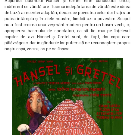
Acţiunea basmului Hansel şi Gretel este cunoscută oricui,
indiferent ce vârstă are. Tocmai îndepărtarea de vârstă este ideea
de bază a recentei adaptări, deoarece povestea celor doi fraţi s-ar
putea întâmpla şi în zilele noastre, fiindcă azi o povestim. Scopul
nu a fost croirea unui veşmânt modern pentru un basm vechi, ci,
apropierea basmului de spectatori, ca să fie mai pe înţelesul
copiilor de azi. Hänsel şi Gretel sunt, de fapt, doi copii care
pălăvrăgesc, dar în gândurile lor putem să ne recunoaştem propriii
noştri copii, vecinii, ori pe noi înşine…