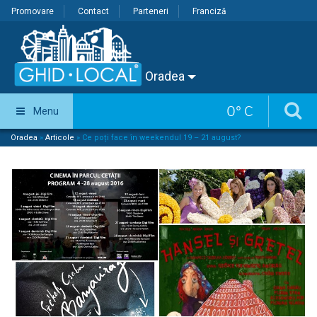
Promovare
Contact
Parteneri
Franciză
Oradea
0
°
C
Menu
Oradea
»
Articole
»
Ce poți face în weekendul 19 – 21 august?