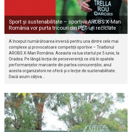
Sport și sustenabilitate – sportivii AROBS X-Man
România vor purta tricouri din PET-uri reciclate
A început numărătoarea inversă pentru una dintre cele mai
complexe și provocatoare competiții sportive – Triatlonul
AROBS X-Man România. Aceasta va lua startul pe 5 iunie, la
Oradea. Pe lângă lecția de perseverență ce stă în spatele
performanțelor marcante din partea concurenților, anul
acesta organizatorii ne oferă și o lecție de sustenabilitate.
Dacă acum câțiva…