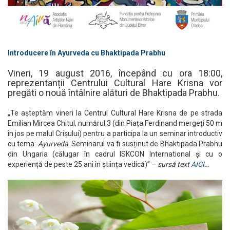
Introducere în Ayurveda cu Bhaktipada Prabhu
Vineri, 19 august 2016, începând cu ora 18:00,
reprezentanții Centrului Cultural Hare Krisna vor
pregăti o nouă întâlnire alături de Bhaktipada Prabhu.
„Te așteptăm vineri la Centrul Cultural Hare Krisna de pe strada
Emilian Mircea Chitul, numărul 3 (din Piața Ferdinand mergeți 50 m
în jos pe malul Crișului) pentru a participa la un seminar introductiv
cu tema:
Ayurveda
. Seminarul va fi susținut de Bhaktipada Prabhu
din Ungaria (călugar în cadrul ISKCON International și cu o
experiență de peste 25 ani în știința vedică)” –
sursă text
AICI
…