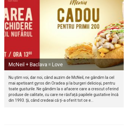
McNeil + Baclava = Love
Nu știm voi, dar noi, când auzim de McNeil, ne gândim la cel
mai apetisant gyros din Oradea și la burgeri delicioși, pentru
toate gusturile. Ne gândim la o afacere care a crescut oferind
produse de calitate, cu care ne răsfață papilele gustative încă
din 1993. Și, când credeai că ți-a oferit tot ce e…