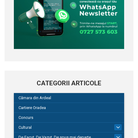
CATEGORII ARTICOLE
Cămara din Ardeal
Cartiere Oradea
Concurs
Cultural
101
De Facut, De Vazut, De spus mai departe…
580