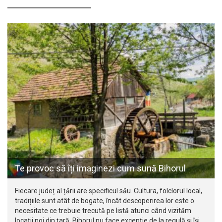
Te provoc să îți imaginezi cum sună Bihorul
Fiecare județ al țării are specificul său. Cultura, folclorul local,
tradițiile sunt atât de bogate, încât descoperirea lor este o
necesitate ce trebuie trecută pe listă atunci când vizităm
locații noi din țară. Bihorul nu face excepție de la regulă și își