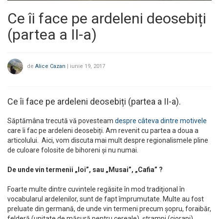
Ce îi face pe ardeleni deosebiți
(partea a II-a)
de
Alice Cazan
|
iunie 19, 2017
Ce îi face pe ardeleni deosebiți (partea a II-a).
Săptămâna trecută vă povesteam
despre câteva dintre motivele
care îi fac pe ardeleni deosebiți. Am revenit cu partea a doua a
articolului. Aici, vom discuta mai mult despre regionalismele pline
de culoare folosite de bihoreni și nu numai.
De unde vin termenii „Ioi”, sau „Musai”, „Cafia” ?
Foarte multe dintre cuvintele regăsite în mod tradiţional în
vocabularul ardelenilor, sunt de fapt împrumutate. Multe au fost
preluate din germană, de unde vin termeni precum şopru, foraibăr,
felderă (unitate de măsură pentru cereale), ştrampi (ciorapi),