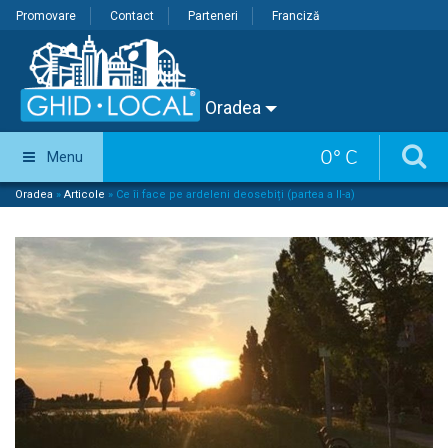
Promovare
Contact
Parteneri
Franciză
Oradea
0
°
C
Menu
Oradea
»
Articole
»
Ce îi face pe ardeleni deosebiți (partea a II-a)