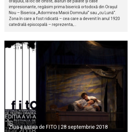
orașului, la loc de cinste, alături de palate și case
impresionante, regăsim prima biserică ortodoxă din Orașul
Nou – Biserica „Adormirea Maicii Domnului” sau „cu Lună”.
Zona în care a fost ridicată – cea care a devenit în anul 1920
catedrală episcopală – reprezenta,…
Ziua a șasea de FITO | 28 septembrie 2018