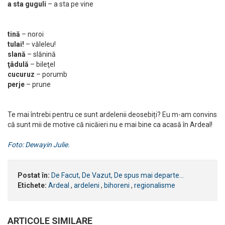
a sta guguli
– a sta pe vine
tină
– noroi
tulai!
– văleleu!
slană
– slănină
ţâdulă
– bileţel
cucuruz
– porumb
perje
– prune
Te mai întrebi pentru ce sunt ardelenii deosebiți? Eu m-am convins
că sunt mii de motive că nicăieri nu e mai bine ca acasă în Ardeal!
Foto: Dewayin Julie.
Postat în:
De Facut, De Vazut, De spus mai departe...
Etichete:
Ardeal
,
ardeleni
,
bihoreni
,
regionalisme
ARTICOLE SIMILARE