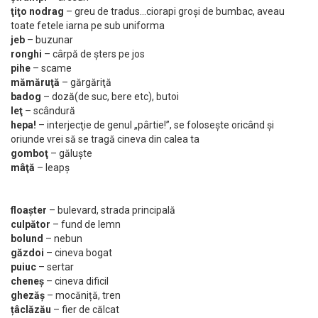
ţiţo nodrag
– greu de tradus…ciorapi groși de bumbac, aveau
toate fetele iarna pe sub uniforma
jeb
– buzunar
ronghi
– cârpă de şters pe jos
pihe
– scame
mămăruţă
– gărgăriţă
badog
– doză(de suc, bere etc), butoi
leţ
– scândură
hepa!
– interjecţie de genul „pârtie!”, se foloseşte oricând şi
oriunde vrei să se tragă cineva din calea ta
gomboţ
– găluște
mâţă
– leapş
floaşter
– bulevard, strada principală
culpător
– fund de lemn
bolund
– nebun
găzdoi
– cineva bogat
puiuc
– sertar
cheneș
– cineva dificil
ghezăș
– mocăniță, tren
țâclăzău
– fier de călcat