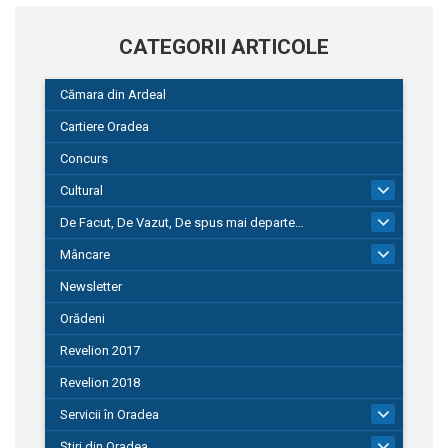
CATEGORII ARTICOLE
Cămara din Ardeal
Cartiere Oradea
Concurs
Cultural
101
De Facut, De Vazut, De spus mai departe…
580
Mâncare
22
Newsletter
Orădeni
Revelion 2017
Revelion 2018
Servicii în Oradea
104
Știri din Oradea
1.127