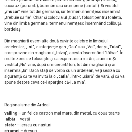
cucuruz (porumb), boambe sau crumpene (cartofi). Şi vestitul
„musai”
vine tot din germană, iar termenul nemţesc înseamnă
„trebuie să fie”. Chiar şi colocvialul „budă”, folosit pentru toaletă,
vine din limba germană, termenul nemţesc însemnând colibuţă,
bordeiaş.
Din maghiară avem alte două cuvinte celebre în limbajul
ardelenilor,
„Ioi”,
o interjecţie gen „Oau” sau „Vai”, dar şi
„Tulai”,
care provine din maghiarul „tolvaj”, acesta însemnând “tâlhar”. În
multe zone se foloseşte şi ca exprimare a mirării, a uimirii. Şi
vestitul „No” vine, după unii cercetători, tot din maghiară şi ar
însemna „Ia”. Dacă staţi de vorbă cu un ardelean, veţi sesiza cu
siguranţă că te va invită la o
„cafia”,
într-o „siară” de vară, şi că va
spune despre ceva ce-i aparţine că-i „a mia”.
Regionalisme din Ardeal
vailing
– un fel de castron mai mare, din metal, cu două toarte
laibăr
– vestă
sfeter
– jerseu cu nasturi
ştrampi
– dresuri