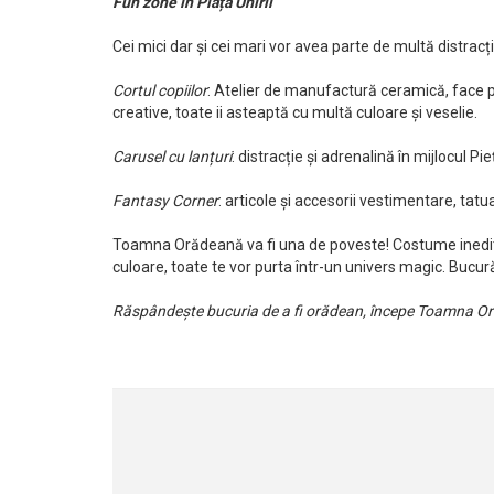
Fun zone în Piața Unirii
Cei mici dar și cei mari vor avea parte de multă distracție
Cortul copiilor
: Atelier de manufactură ceramică, face p
creative, toate ii asteaptă cu multă culoare și veselie.
Carusel cu lanțuri
: distracție și adrenalină în mijlocul Pieț
Fantasy Corner
: articole și accesorii vestimentare, ta
Toamna Orădeană va fi una de poveste! Costume inedite
culoare, toate te vor purta într-un univers magic. Bucu
Răspândește bucuria de a fi orădean, începe Toamna O