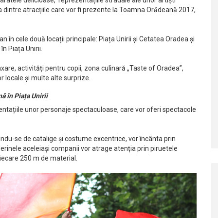
aratele delicioase, reprezentațiile stradale ale unor artiști
va dintre atracțiile care vor fi prezente la Toamna Orădeană 2017,
n în cele două locații principale: Piața Unirii și Cetatea Oradea și
în Piața Unirii.
re, activități pentru copii, zona culinară „Taste of Oradea”,
 locale și multe alte surprize.
ă în Piața Unirii
zentațiile unor personaje spectaculoase, care vor oferi spectacole
indu-se de catalige și costume excentrice, vor încânta prin
lerinele aceleiași companii vor atrage atenția prin piruetele
 fiecare 250 m de material.