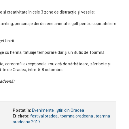
 și creativitate în cele 3 zone de distracție și veselie:
ainting, personaje din desene animate, golf pentru copii, ateliere
ei Unirii
tuaje cu henna, tatuaje temporare dar și un Butic de Toamnă.
, coregrafii excepționale, muzică de sărbătoare, zâmbete și
ră-te de Oradea, între 5-8 octombrie.
rădeană!
Postat în:
Evenimente
,
Știri din Oradea
Etichete:
festival oradea
,
toamna oradeana
,
toamna
oradeana 2017