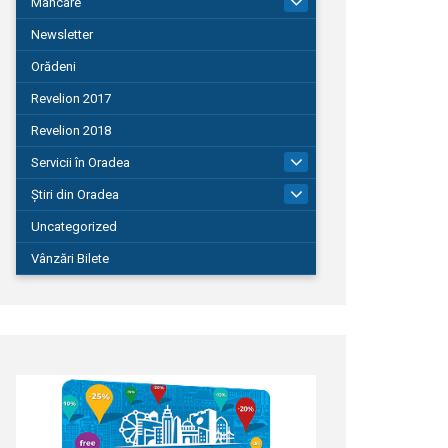
Mâncare
22
Newsletter
Orădeni
Revelion 2017
Revelion 2018
Servicii în Oradea
104
Știri din Oradea
1.127
Uncategorized
Vânzări Bilete