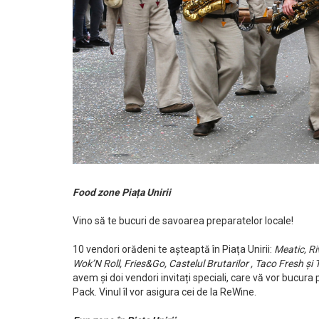
Food zone Piața Unirii
Vino să te bucuri de savoarea preparatelor locale!
10 vendori orădeni te așteaptă în Piața Unirii:
Meatic, R
Wok’N Roll, Fries&Go, Castelul Brutarilor , Taco Fresh 
avem și doi vendori invitați speciali, care vă vor bucura
Pack.
Vinul îl vor asigura cei de la ReWine.