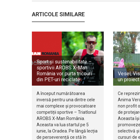
ARTICOLE SIMILARE
Sport și sustenabilitate –
sportivii AROBS X-Man
România vor purta tricouri
Vesel, Vis
din PET-uri reciclate
un proiec
A început numărătoarea
Ce reprezi
inversă pentru una dintre cele
Anima Verd
mai complexe și provocatoare
non profit 
competiții sportive – Triatlonul
de protejar
AROBS X-Man România.
Aceasta îș
Aceasta va lua startul pe 5
promoveze
iunie, la Oradea. Pe lângă lecția
selectivă și
de perseverență ce stă în
cursuri de 