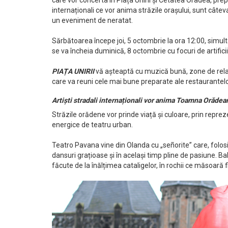
care vor concerta în Piața Unirii și Cetatea Oradea, prep
internaționali ce vor anima străzile orașului, sunt câte
un eveniment de neratat.
Sărbătoarea începe joi, 5 octombrie la ora 12:00, simulta
se va încheia duminică, 8 octombrie cu focuri de artificii 
PIAȚA UNIRII
vă așteaptă cu muzică bună, zone de relaxa
care va reuni cele mai bune preparate ale restaurantelor
Artiști stradali internaționali vor anima Toamna Orădean
Străzile orădene vor prinde viață și culoare, prin repre
energice de teatru urban.
Teatro Pavana vine din Olanda cu „señorite” care, folos
dansuri grațioase și în același timp pline de pasiune. Ba
făcute de la înălțimea cataligelor, în rochii ce măsoară