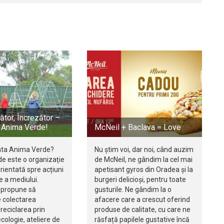
ător, Încrezător –
t Anima Verde!
McNeil + Baclava = Love
nta Anima Verde?
Nu știm voi, dar noi, când auzim
e este o organizație
de McNeil, ne gândim la cel mai
orientată spre acțiuni
apetisant gyros din Oradea și la
e a mediului.
burgeri delicioși, pentru toate
i propune să
gusturile. Ne gândim la o
 colectarea
afacere care a crescut oferind
 reciclarea prin
produse de calitate, cu care ne
ecologie, ateliere de
răsfață papilele gustative încă