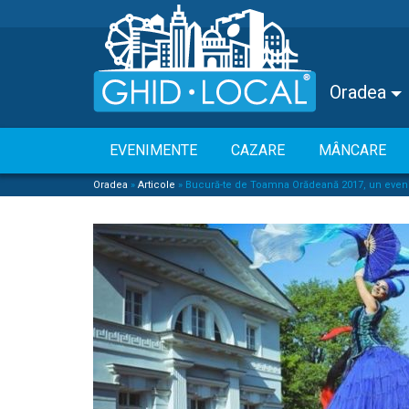
Oradea
EVENIMENTE
CAZARE
MÂNCARE
Oradea
»
Articole
»
Bucură-te de Toamna Orădeană 2017, un eveni