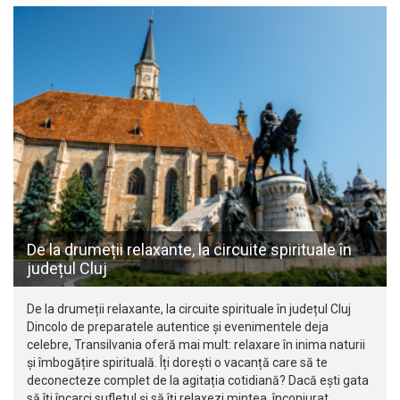
De la drumeții relaxante, la circuite spirituale în
județul Cluj
De la drumeții relaxante, la circuite spirituale în județul Cluj
Dincolo de preparatele autentice și evenimentele deja
celebre, Transilvania oferă mai mult: relaxare în inima naturii
și îmbogățire spirituală. Îți dorești o vacanță care să te
deconecteze complet de la agitația cotidiană? Dacă ești gata
să îți încarci sufletul și să îți relaxezi mintea, înconjurat…