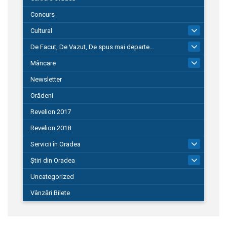
Concurs
Cultural
101
De Facut, De Vazut, De spus mai departe…
580
Mâncare
22
Newsletter
Orădeni
Revelion 2017
Revelion 2018
Servicii în Oradea
104
Știri din Oradea
1.127
Uncategorized
Vânzări Bilete