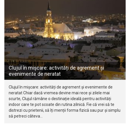
Clujul în mișcare: activități de agrement și
evenimente de neratat
Clujul în mișcare: activități de agrement și evenimente de
neratat Chiar dacă vremea devine mai rece și zilele mai
scurte, Clujul rămâne o destinație ideală pentru activități
indoor care te pot scoate din rutina zilnică. Fie că vrei să te
distrezi cu prietenii, să îți menții forma fizică sau pur și simplu
să petreci câteva…