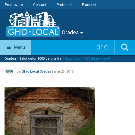
Promovare
Contact
Parteneri
Franciză
Oradea
0
°
C
Menu
Oradea
»
Satul celor 1000 de pivnițe
»
Satul celor 1000 de pivnițe 9
de
Ghid Local Oradea
|
mai 26, 2016