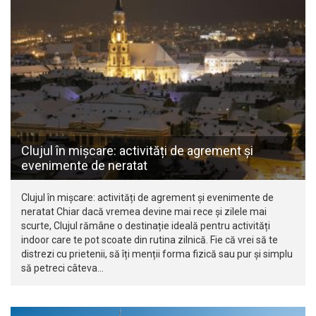
Clujul în mișcare: activități de agrement și
evenimente de neratat
Clujul în mișcare: activități de agrement și evenimente de
neratat Chiar dacă vremea devine mai rece și zilele mai
scurte, Clujul rămâne o destinație ideală pentru activități
indoor care te pot scoate din rutina zilnică. Fie că vrei să te
distrezi cu prietenii, să îți menții forma fizică sau pur și simplu
să petreci câteva…