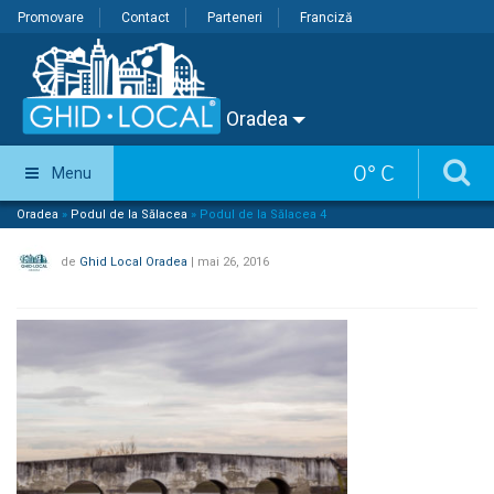
Promovare
Contact
Parteneri
Franciză
Oradea
0
°
C
Menu
Oradea
»
Podul de la Sălacea
»
Podul de la Sălacea 4
de
Ghid Local Oradea
|
mai 26, 2016