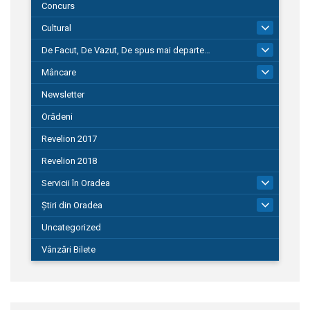
Concurs
Cultural
101
De Facut, De Vazut, De spus mai departe…
580
Mâncare
22
Newsletter
Orădeni
Revelion 2017
Revelion 2018
Servicii în Oradea
104
Știri din Oradea
1.127
Uncategorized
Vânzări Bilete