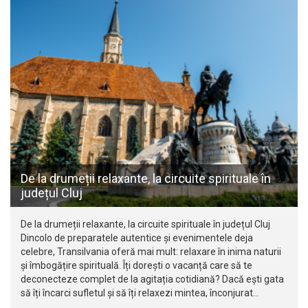
De la drumeții relaxante, la circuite spirituale în
județul Cluj
De la drumeții relaxante, la circuite spirituale în județul Cluj
Dincolo de preparatele autentice și evenimentele deja
celebre, Transilvania oferă mai mult: relaxare în inima naturii
și îmbogățire spirituală. Îți dorești o vacanță care să te
deconecteze complet de la agitația cotidiană? Dacă ești gata
să îți încarci sufletul și să îți relaxezi mintea, înconjurat…