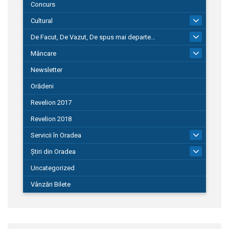
Concurs
Cultural
101
De Facut, De Vazut, De spus mai departe…
580
Mâncare
22
Newsletter
Orădeni
Revelion 2017
Revelion 2018
Servicii în Oradea
104
Știri din Oradea
1.127
Uncategorized
Vânzări Bilete