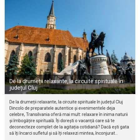
De la drumeții relaxante, la circuite spirituale în
județul Cluj
De la drumeții relaxante, la circuite spirituale în județul Cluj
Dincolo de preparatele autentice și evenimentele deja
celebre, Transilvania oferă mai mult: relaxare în inima naturii
și îmbogățire spirituală. Îți dorești o vacanță care să te
deconecteze complet de la agitația cotidiană? Dacă ești gata
să îți încarci sufletul și să îți relaxezi mintea, înconjurat…