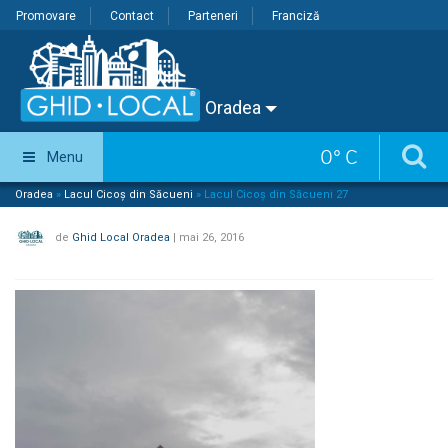
Promovare
Contact
Parteneri
Franciză
Oradea
0
°
C
Menu
Oradea
»
Lacul Cicoș din Săcueni
»
Lacul Cicoș din Săcueni 27
de
Ghid Local Oradea
|
mai 26, 2016