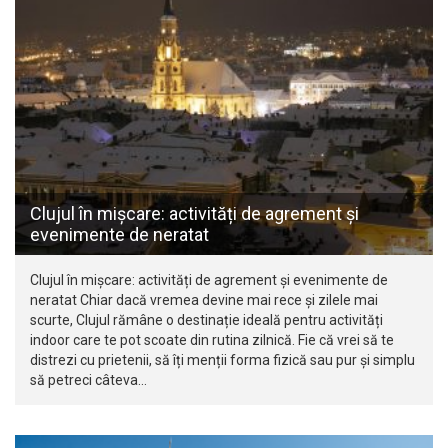
Clujul în mișcare: activități de agrement și
evenimente de neratat
Clujul în mișcare: activități de agrement și evenimente de
neratat Chiar dacă vremea devine mai rece și zilele mai
scurte, Clujul rămâne o destinație ideală pentru activități
indoor care te pot scoate din rutina zilnică. Fie că vrei să te
distrezi cu prietenii, să îți menții forma fizică sau pur și simplu
să petreci câteva…