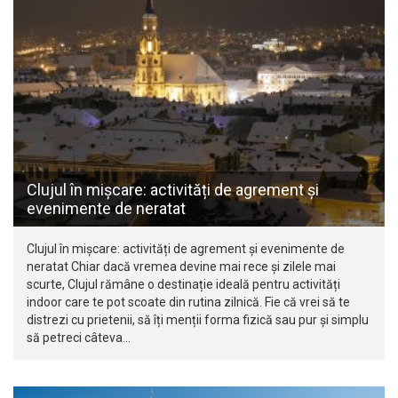
Clujul în mișcare: activități de agrement și
evenimente de neratat
Clujul în mișcare: activități de agrement și evenimente de
neratat Chiar dacă vremea devine mai rece și zilele mai
scurte, Clujul rămâne o destinație ideală pentru activități
indoor care te pot scoate din rutina zilnică. Fie că vrei să te
distrezi cu prietenii, să îți menții forma fizică sau pur și simplu
să petreci câteva…