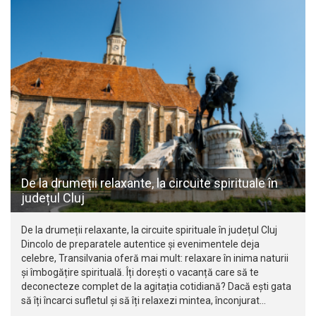
De la drumeții relaxante, la circuite spirituale în
județul Cluj
De la drumeții relaxante, la circuite spirituale în județul Cluj
Dincolo de preparatele autentice și evenimentele deja
celebre, Transilvania oferă mai mult: relaxare în inima naturii
și îmbogățire spirituală. Îți dorești o vacanță care să te
deconecteze complet de la agitația cotidiană? Dacă ești gata
să îți încarci sufletul și să îți relaxezi mintea, înconjurat…