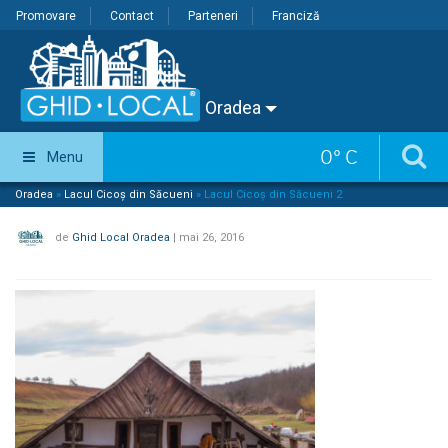
Promovare
Contact
Parteneri
Franciză
Oradea
0
°
C
Menu
Oradea
»
Lacul Cicoș din Săcueni
»
Lacul Cicoș din Săcueni 2
de
Ghid Local Oradea
|
mai 26, 2016