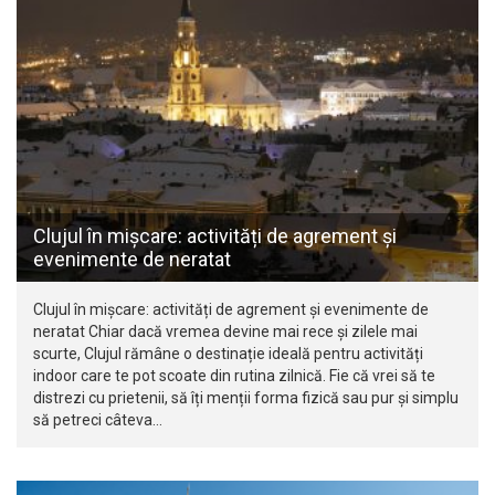
Clujul în mișcare: activități de agrement și
evenimente de neratat
Clujul în mișcare: activități de agrement și evenimente de
neratat Chiar dacă vremea devine mai rece și zilele mai
scurte, Clujul rămâne o destinație ideală pentru activități
indoor care te pot scoate din rutina zilnică. Fie că vrei să te
distrezi cu prietenii, să îți menții forma fizică sau pur și simplu
să petreci câteva…