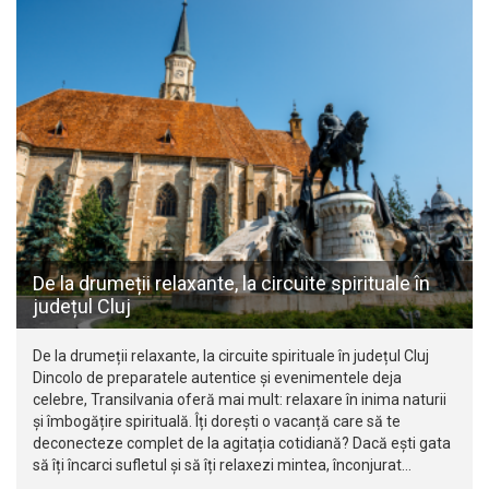
De la drumeții relaxante, la circuite spirituale în
județul Cluj
De la drumeții relaxante, la circuite spirituale în județul Cluj
Dincolo de preparatele autentice și evenimentele deja
celebre, Transilvania oferă mai mult: relaxare în inima naturii
și îmbogățire spirituală. Îți dorești o vacanță care să te
deconecteze complet de la agitația cotidiană? Dacă ești gata
să îți încarci sufletul și să îți relaxezi mintea, înconjurat…