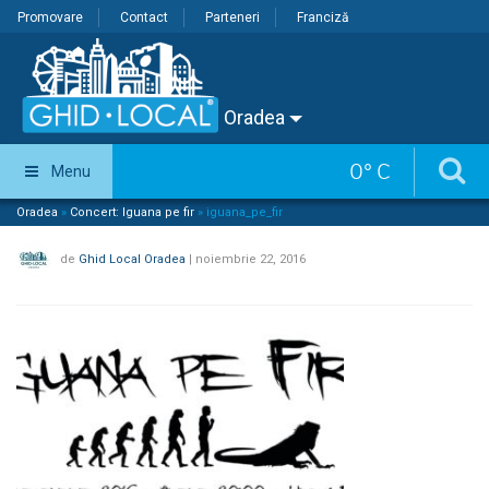
Promovare
Contact
Parteneri
Franciză
Oradea
0
°
C
Menu
Oradea
»
Concert: Iguana pe fir
»
iguana_pe_fir
de
Ghid Local Oradea
|
noiembrie 22, 2016