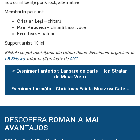
nou cu influenţe punk rock, alternative.
Membrii trupei sunt:
Cristian Leşi
– chitară
Paul Popovici –
chitară bass, voce
Feri Deak
– baterie
Support artist: 10 lei
Biletele se pot achiziționa din Urban Place. Eveniment organizat de
LB SHows
. Informații preluate de
AICI
.
Eveniment
«
Eveniment anterior: Lansare de carte – Ion Stratan
Navigation
de Mihai Vieru
Eveniment următor: Christmas Fair la Moszkva Cafe
»
DESCOPERA
ROMANIA MAI
AVANTAJOS