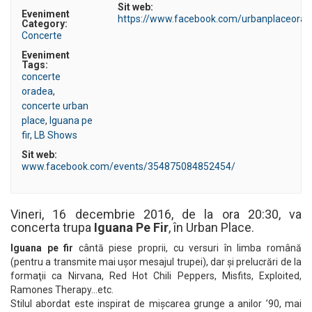
Sit web:
Eveniment
https://www.facebook.com/urbanplaceora
Category:
Concerte
Eveniment
Tags:
concerte
oradea
,
concerte urban
place
,
Iguana pe
fir
,
LB Shows
Sit web:
www.facebook.com/events/354875084852454/
Vineri, 16 decembrie 2016, de la ora 20:30, va
concerta trupa
Iguana Pe Fir
, în Urban Place.
Iguana pe fir
cântă piese proprii, cu versuri în limba română
(pentru a transmite mai uşor mesajul trupei), dar şi prelucrări de la
formaţii ca Nirvana, Red Hot Chili Peppers, Misfits, Exploited,
Ramones Therapy…etc.
Stilul abordat este inspirat de mişcarea grunge a anilor ’90, mai