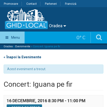
Promovare
Contact
Parteneri
Franciză
Oradea
0
°
C
Menu
Oradea
»
Evenimente
»
Concert: Iguana pe fir
« Înapoi la Evenimente
Acest eveniment a trecut.
Concert: Iguana pe fir
16 DECEMBRIE, 2016 8:30 PM
-
11:00 PM