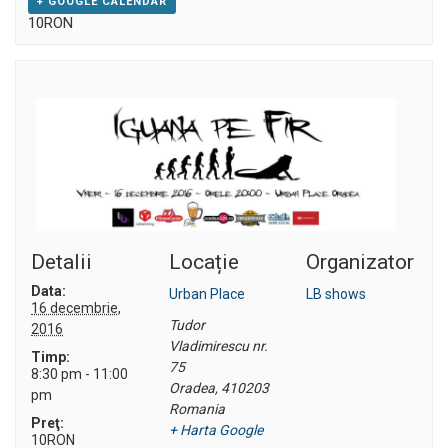
+ GOOGLE CALENDAR
10RON
Detalii
Locație
Organizator
Data:
Urban Place
LB shows
16 decembrie,
Tudor
2016
Vladimirescu nr.
Timp:
75
8:30 pm - 11:00
Oradea
,
410203
pm
Romania
Preţ:
+ Harta Google
10RON