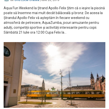
de
Ghid Local Oradea
|
iulie 28, 2018
Aqua Fun Weekend la Ștrand Apollo-Felix Știm că o ieșire la piscină
poate să însemne mai mult decât bălăceală și bronz. De aceea la
Ștrandul Apollo-Felix vă așteptăm în fiecare weekend cu
atmosferă de petrecere, AquaZumba, jocuri amuzante pentru
adulți, competiții sportive și activități interesante pentru copii.
Sâmbătă 21 Iulie ora 12:00 Cupa Felix la…