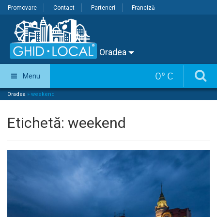
Promovare
Contact
Parteneri
Franciză
Oradea
0
°
C
Menu
Oradea
»
weekend
Etichetă:
weekend