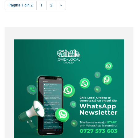
Pagina 1 din 2
1
2
»