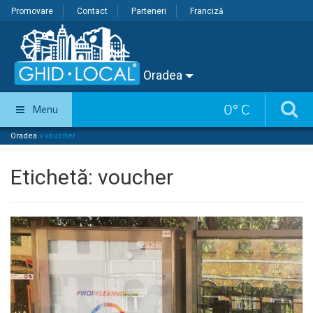
Promovare
Contact
Parteneri
Franciză
Oradea
0
°
C
Menu
Oradea
»
voucher
Etichetă:
voucher