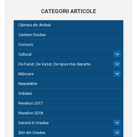
CATEGORII ARTICOLE
Cămara din Ardeal
Cartiere Oradea
Concurs
Cultural
101
De Facut, De Vazut, De spus mai departe…
580
Mâncare
22
Newsletter
Orădeni
Revelion 2017
Revelion 2018
Servicii în Oradea
104
Știri din Oradea
1.127