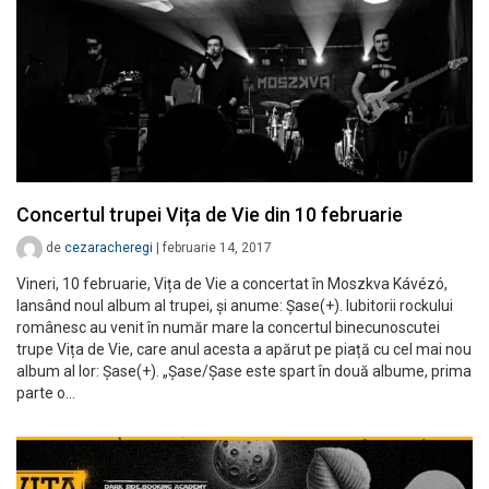
Concertul trupei Vița de Vie din 10 februarie
de
cezaracheregi
|
februarie 14, 2017
Vineri, 10 februarie, Vița de Vie a concertat în Moszkva Kávézó,
lansând noul album al trupei, și anume: Șase(+). Iubitorii rockului
românesc au venit în număr mare la concertul binecunoscutei
trupe Vița de Vie, care anul acesta a apărut pe piață cu cel mai nou
album al lor: Șase(+). „Șase/Șase este spart în două albume, prima
parte o…