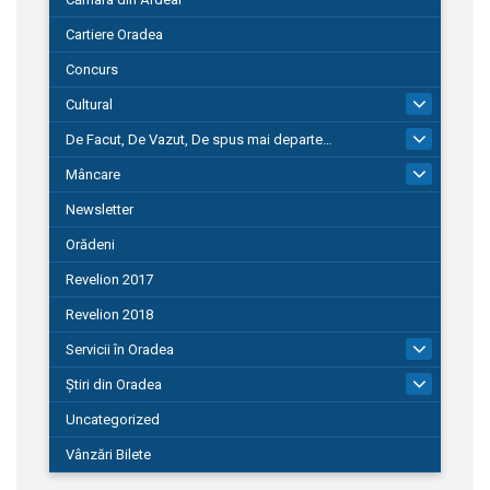
Cartiere Oradea
Concurs
Cultural
101
De Facut, De Vazut, De spus mai departe…
580
Mâncare
22
Newsletter
Orădeni
Revelion 2017
Revelion 2018
Servicii în Oradea
104
Știri din Oradea
1.127
Uncategorized
Vânzări Bilete