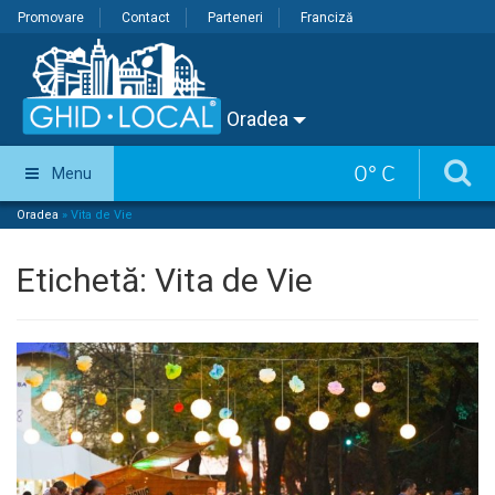
Promovare
Contact
Parteneri
Franciză
Oradea
0
°
C
Menu
Oradea
»
Vita de Vie
Etichetă:
Vita de Vie