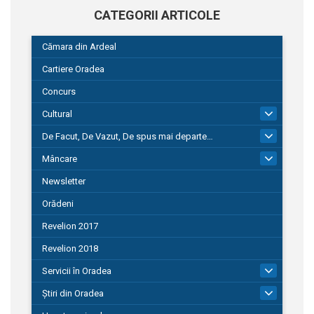
CATEGORII ARTICOLE
Cămara din Ardeal
Cartiere Oradea
Concurs
Cultural
101
De Facut, De Vazut, De spus mai departe…
580
Mâncare
22
Newsletter
Orădeni
Revelion 2017
Revelion 2018
Servicii în Oradea
104
Știri din Oradea
1.127