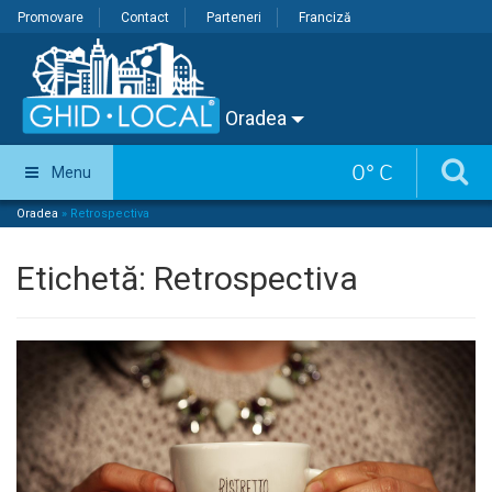
Promovare
Contact
Parteneri
Franciză
Oradea
0
°
C
Menu
Oradea
»
Retrospectiva
Etichetă:
Retrospectiva