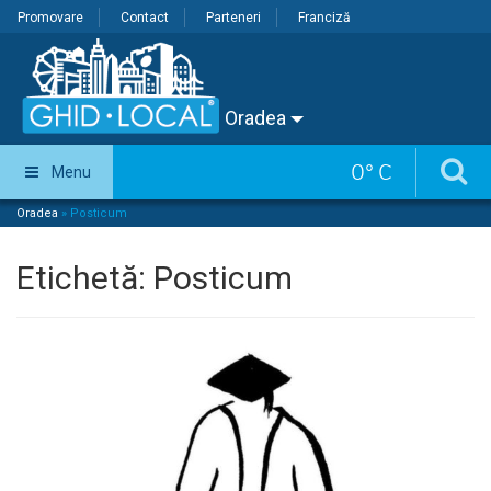
Promovare
Contact
Parteneri
Franciză
Oradea
0
°
C
Menu
Oradea
»
Posticum
Etichetă:
Posticum