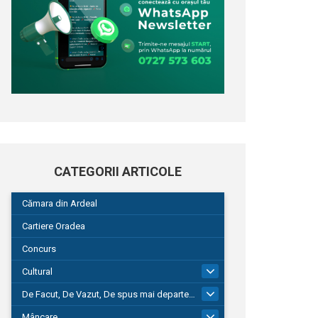
CATEGORII ARTICOLE
Cămara din Ardeal
Cartiere Oradea
Concurs
Cultural
101
De Facut, De Vazut, De spus mai departe…
580
Mâncare
22