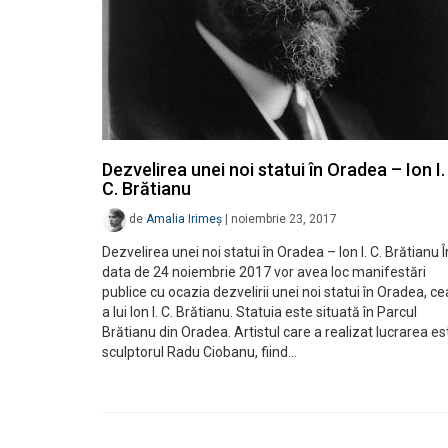
Dezvelirea unei noi statui în Oradea – Ion I.
C. Brătianu
de
Amalia Irimeș
|
noiembrie 23, 2017
Dezvelirea unei noi statui în Oradea – Ion I. C. Brătianu Î
data de 24 noiembrie 2017 vor avea loc manifestări
publice cu ocazia dezvelirii unei noi statui în Oradea, ce
a lui Ion I. C. Brătianu. Statuia este situată în Parcul
Brătianu din Oradea. Artistul care a realizat lucrarea es
sculptorul Radu Ciobanu, fiind…