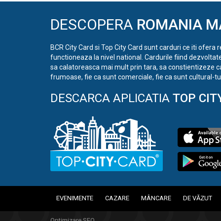
DESCOPERA
ROMANIA M
BCR City Card si Top City Card sunt carduri ce iti ofera 
functioneaza la nivel national. Cardurile fiind dezvoltat
sa calatoreasca mai mult prin tara, sa constientizeze c
frumoase, fie ca sunt comerciale, fie ca sunt cultural-tur
DESCARCA APLICATIA
TOP CIT
EVENIMENTE
CAZARE
MÂNCARE
DE VĂZUT
Optimizare SEO