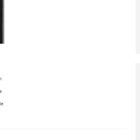
n
a
te