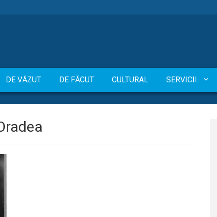
DE VĂZUT
DE FĂCUT
CULTURAL
SERVICII
 Oradea