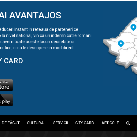
AI AVANTAJOS
reduceri instant in reteaua de parteneri ce
e la nivel national, vin ca un indemn catre romani
a avem toate aceste locuri deosebite si
istice, si sa le descopere in mod direct.
Y CARD
DE FĂCUT
CULTURAL
SERVICII
CITY CARD
ARTICOLE