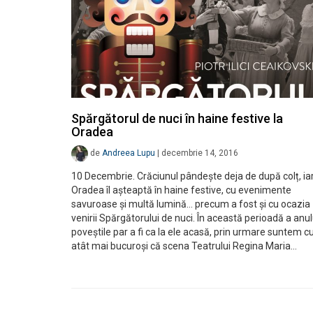
Spărgătorul de nuci în haine festive la
Oradea
de
Andreea Lupu
|
decembrie 14, 2016
10 Decembrie. Crăciunul pândește deja de după colț, ia
Oradea îl așteaptă în haine festive, cu evenimente
savuroase și multă lumină… precum a fost și cu ocazia
venirii Spărgătorului de nuci. În această perioadă a anul
poveștile par a fi ca la ele acasă, prin urmare suntem c
atât mai bucuroși că scena Teatrului Regina Maria…