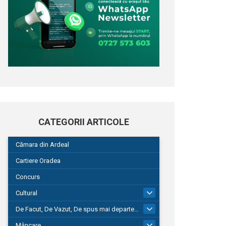
CATEGORII ARTICOLE
Cămara din Ardeal
Cartiere Oradea
Concurs
Cultural
101
De Facut, De Vazut, De spus mai departe…
580
Mâncare
22