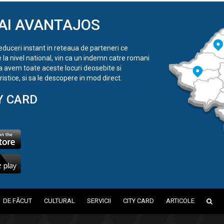
AI AVANTAJOS
reduceri instant in reteaua de parteneri ce
e la nivel national, vin ca un indemn catre romani
a avem toate aceste locuri deosebite si
istice, si sa le descopere in mod direct.
Y CARD
DE FĂCUT
CULTURAL
SERVICII
CITY CARD
ARTICOLE