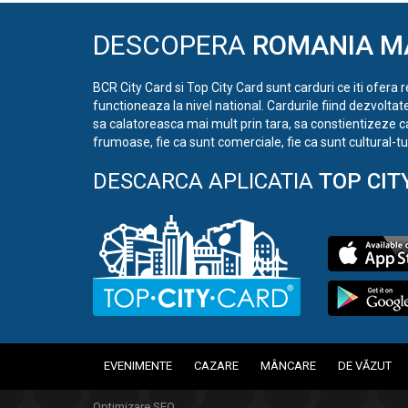
DESCOPERA
ROMANIA M
BCR City Card si Top City Card sunt carduri ce iti ofera 
functioneaza la nivel national. Cardurile fiind dezvoltat
sa calatoreasca mai mult prin tara, sa constientizeze c
frumoase, fie ca sunt comerciale, fie ca sunt cultural-tur
DESCARCA APLICATIA
TOP CIT
EVENIMENTE
CAZARE
MÂNCARE
DE VĂZUT
Optimizare SEO