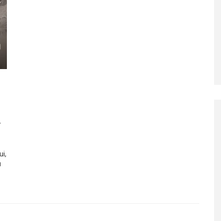
r
ui,
u