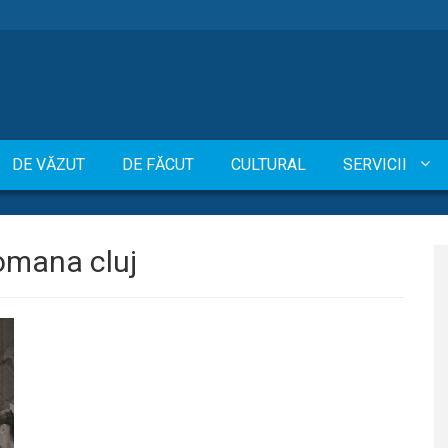
DE VĂZUT
DE FĂCUT
CULTURAL
SERVICII
omana cluj