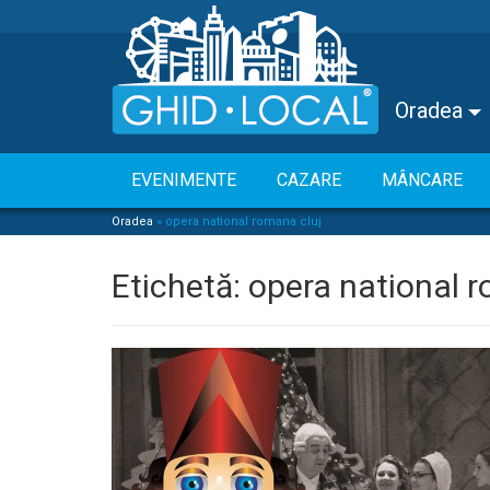
Oradea
EVENIMENTE
CAZARE
MÂNCARE
Oradea
»
opera national romana cluj
Etichetă:
opera national r