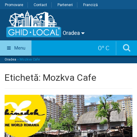
Promovare
Contact
Parteneri
Franciză
Oradea
0
°
C
Menu
Oradea
»
Mozkva Cafe
Etichetă:
Mozkva Cafe