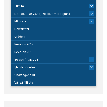
Cultural
101
De Facut, De Vazut, De spus mai departe…
580
Mâncare
22
Newsletter
Orădeni
Revelion 2017
Revelion 2018
Servicii în Oradea
104
Știri din Oradea
1.127
Uncategorized
Vânzări Bilete