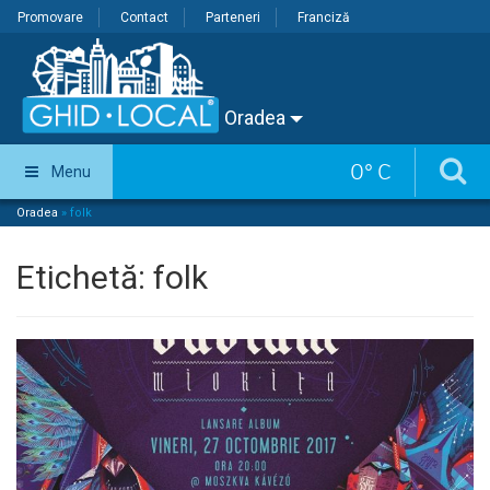
Promovare
Contact
Parteneri
Franciză
Oradea
0
°
C
Menu
Oradea
»
folk
Etichetă:
folk