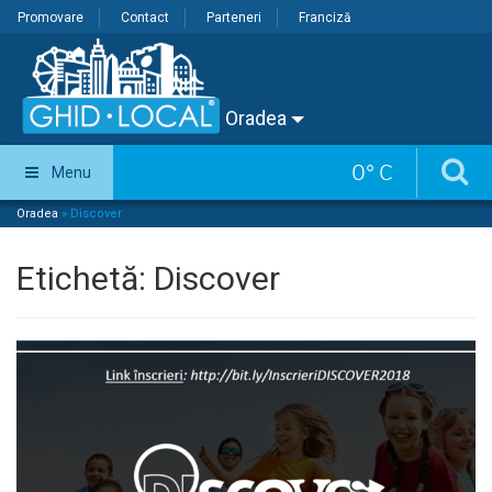
Promovare
Contact
Parteneri
Franciză
Oradea
0
°
C
Menu
Oradea
»
Discover
Etichetă:
Discover