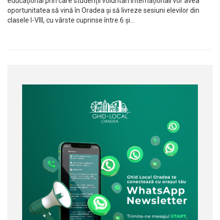
educaţional prin care studenții voluntari internaționali vor avea
oportunitatea să vină în Oradea și să livreze sesiuni elevilor din
clasele I-VIII, cu vârste cuprinse între 6 și…