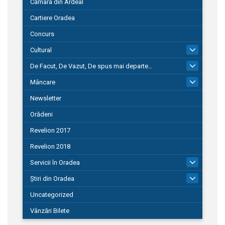
Cămara din Ardeal
Cartiere Oradea
Concurs
Cultural
101
De Facut, De Vazut, De spus mai departe…
580
Mâncare
22
Newsletter
Orădeni
Revelion 2017
Revelion 2018
Servicii în Oradea
104
Știri din Oradea
1.127
Uncategorized
Vânzări Bilete