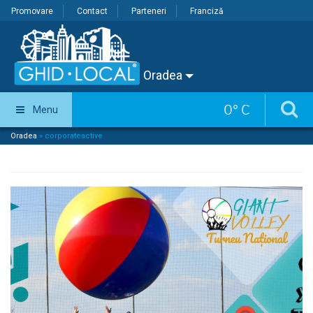
Promovare
Contact
Parteneri
Franciză
Oradea
0
°
C
Menu
Oradea
»
corporateactive